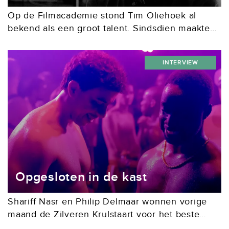
Op de Filmacademie stond Tim Oliehoek al
bekend als een groot talent. Sindsdien maakte
hij in artistiek opzicht een interessante
ontwikkeling door, van de actiekomedie Vet
INTERVIEW
Hard via de romantische...
Opgesloten in de kast
Shariff Nasr en Philip Delmaar wonnen vorige
maand de Zilveren Krulstaart voor het beste
scenario voor een lange speelfilm. Het is een