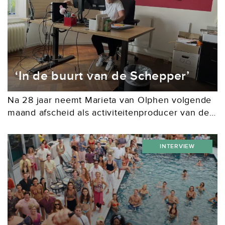
‘In de buurt van de Schepper’
Na 28 jaar neemt Marieta van Olphen volgende
maand afscheid als activiteitenproducer van de
Auteursbond. “Een stressbaan? Nee, ik vond
mijn werk ontzettend leuk! Al slaap ik nu al
INTERVIEW
beter.”...