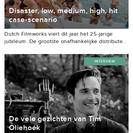
Disaster, low, medium, high, hit
case-scenario
Dutch Filmworks viert dit jaar het 25-jarige
jubileum. De grootste onafhankelijke distributeur
van Nederland heeft zich in de loop der jaren
ontwikkeld tot hofleverancier van de
INTERVIEW
toegankelijke Nederlandse speelfilm. Alleen...
De vele gezichten van Tim
Oliehoek