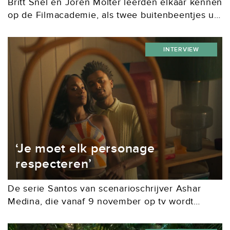
Britt Snel en Joren Molter leerden elkaar kennen
op de Filmacademie, als twee buitenbeentjes uit
respectievelijk Twente en Groningen. Inmiddels
zijn we een decennium verder en was het duo
INTERVIEW
dit...
‘Je moet elk personage
respecteren’
De serie Santos van scenarioschrijver Ashar
Medina, die vanaf 9 november op tv wordt
uitgezonden, won vorige maand het Gouden Kalf
voor beste televisiedrama. De prijs is een