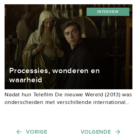
prachtige bekroning voor het passion-project El
INTERVIEW
Houb, waar...
Processies, wonderen en
waarheid
Nadat hun Telefilm De nieuwe Wereld (2013) was
onderscheiden met verschillende internationale
prijzen, waaronder een Emmy voor beste actrice,
kon een nieuwe samenwerking tussen scenarist
Rogier de Blok en regisseur...
Berichten paginering
VORIGE
VOLGENDE