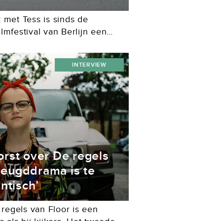
 met Tess is sinds de
lmfestival van Berlijn een
ationale jeugdfilmfestivals,
 bekroning voor de film...
INTERVIEW
rst over De regels
 jeugddrama is te
ntisch’
egels van Floor is een