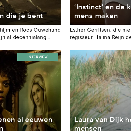
‘Instinct’ en de 
 die je bent
mens maken
 Thijm en Roos Ouwehand
Esther Gerritsen, die me
ijn al decennialang
regisseur Halina Reijn 
e speelfilms uit waarbij
Instinct schreef, wilde n
ofte van...
haar meer iets wat je erbi
INTERVIEW
ienen al eeuwen
Laura van Dijk 
n
mensen