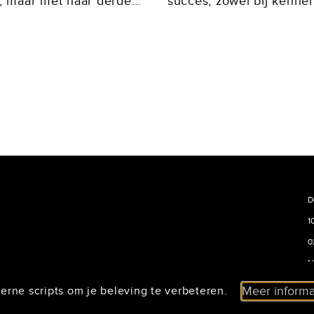
, maar met haar derde
succes, zowel bij kenners
w een flinke stap
seizoen is sinds 24 maa
 alleen het...
serie...
D
1
0
N
n
erne scripts om je beleving te verbeteren.
Meer informa