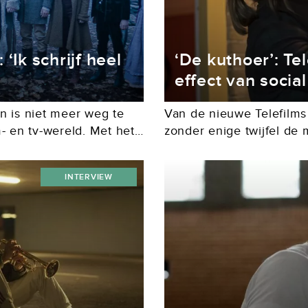
‘Ik schrijf heel
‘De kuthoer’: Tel
effect van socia
n is niet meer weg te
Van de nieuwe Telefilms
- en tv-wereld. Met het
zonder enige twijfel de
eregisseerde Penoza -
naam. Zijn film De kuth
met regisseur Ivo van...
INTERVIEW