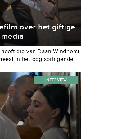
efilm over het giftige
l media
 heeft die van Daan Windhorst
 meest in het oog springende
oer, gemaakt in samenwerking
INTERVIEW