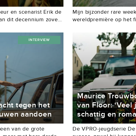
eur en scenarist Erik de
Mijn bijzonder rare week
an dit decennium zoveel
wereldpremière op het fi
 naar Top of the Lake,
regelrechte hit op intern
met iedere week wel een
INTERVIEW
Maurice Trouwbo
acht tegen het
van Floor: ‘Veel
ouwen aandoen
schattig en roma
 een van de grote
De VPRO-jeugdserie De r