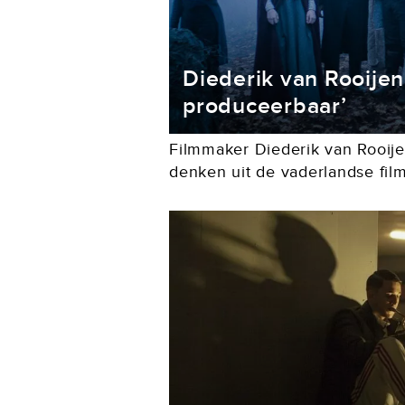
Diederik van Rooijen: 
produceerbaar’
Filmmaker Diederik van Rooije
denken uit de vaderlandse film
door hemzelf geschreven en g
The final Chapter maakte hij...