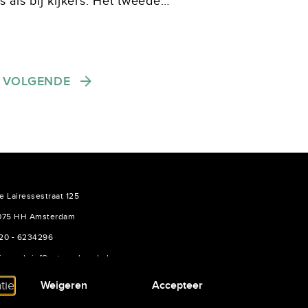
 als bij kijkers. Het tweede
rt te zien op NPO Zapp en de
VOLGENDE
e Lairessestraat 125
075 HH Amsterdam
20 - 6234296
ieuwsbrief@auteursbond.nl
etwerkscenarioschrijvers.auteursbond.nl
tie
Weigeren
Accepteer