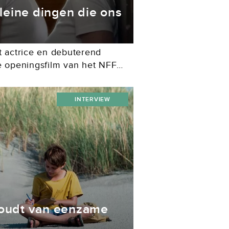
kleine dingen die ons
t actrice en debuterend
de openingsfilm van het NFF
ooit schrijver worden. Het leek
j doet....
INTERVIEW
houdt van eenzame