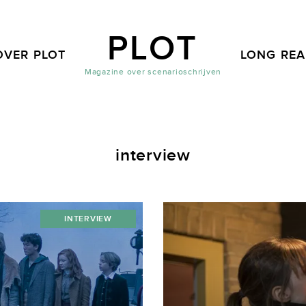
PLOT
OVER PLOT
LONG RE
Magazine over scenarioschrijven
interview
INTERVIEW