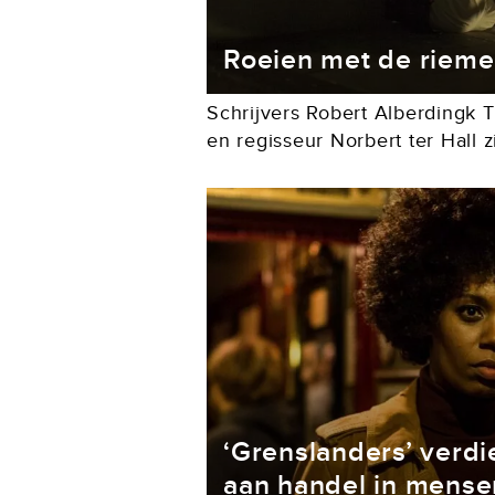
Roeien met de riemen
Schrijvers Robert Alberdingk
en regisseur Norbert ter Hall z
bevriend. Dit najaar komen twe
het drietal is betrokken, De bel
‘Grenslanders’ verd
aan handel in mense