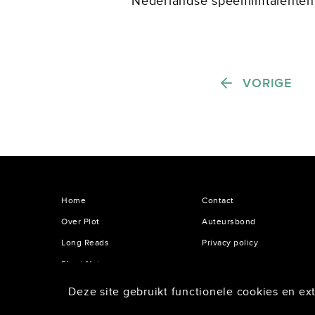
Nederlandse speelfilmtalenten
film Dirty God zette ze opnieu
voorwaarts. De film opende niet
Berichten paginering
VORIGE
Home
Contact
Over Plot
Auteursbond
Long Reads
Privacy policy
Short Notes
Deze site gebruikt functionele cookies en ext