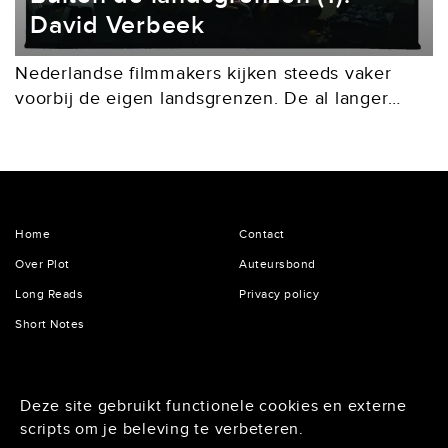
David Verbeek
Nederlandse filmmakers kijken steeds vaker
voorbij de eigen landsgrenzen. De al langer
internationaal opererende David Verbeek
maakte met het in een dystopische toekomst
spelende The Wolf, the Fox and the...
Home
Contact
Over Plot
Auteursbond
Long Reads
Privacy policy
Short Notes
De Lairessestraat 125
Deze site gebruikt functionele cookies en externe
1075 HH Amsterdam
scripts om je beleving te verbeteren.
020 - 6234296