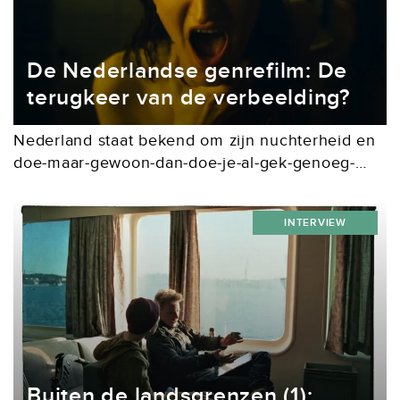
De Nederlandse genrefilm: De
terugkeer van de verbeelding?
Nederland staat bekend om zijn nuchterheid en
doe-maar-gewoon-dan-doe-je-al-gek-genoeg-
mentaliteit. Al decennialang wordt dit sentiment
weerspiegeld in de films die we maken, waarin
INTERVIEW
het realisme de boventoon voert. Daar zijn een
aantal...
Buiten de landsgrenzen (1):