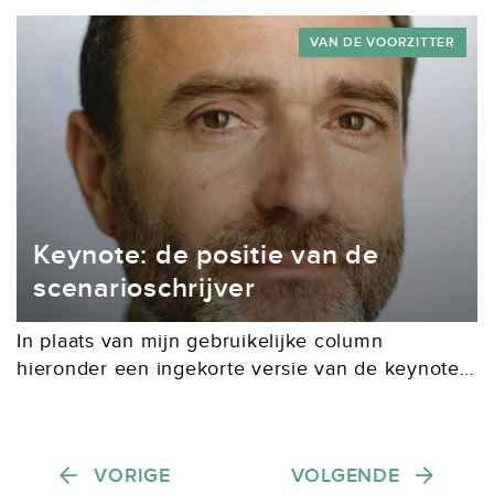
om vol ambitie nieuwe plannen te ontwikkelen.
VAN DE VOORZITTER
Keynote: de positie van de
scenarioschrijver
In plaats van mijn gebruikelijke column
hieronder een ingekorte versie van de keynote
speech zoals ik deze op 6 november heb
uitgesproken op de Screenwriters Convention in
Vondel CS, georganiseerd...
Berichten paginering
VORIGE
VOLGENDE