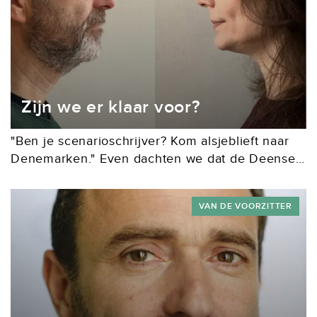
Zijn we er klaar voor?
"Ben je scenarioschrijver? Kom alsjeblieft naar
Denemarken." Even dachten we dat de Deense
producent die dit zei een grapje maakte, maar
hij was bloedserieus. Sinds streamers als Netflix,
VAN DE VOORZITTER
Amazon en...