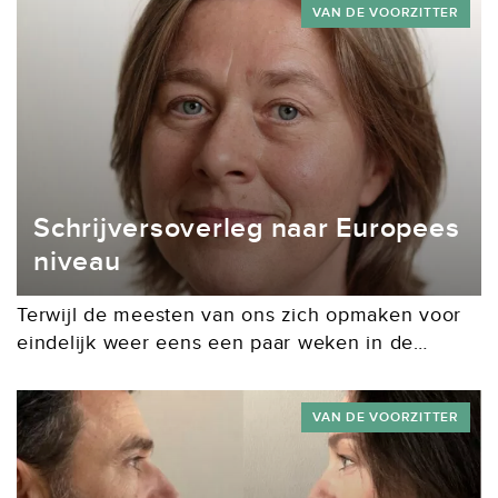
VAN DE VOORZITTER
beeld of dat ene perfect...
Schrijversoverleg naar Europees
niveau
Terwijl de meesten van ons zich opmaken voor
eindelijk weer eens een paar weken in de
buitenlandse zon, begint ons bestuur met ‘zwaar
gemoed’ aan de zomervakantie. Sytske Kok,
VAN DE VOORZITTER
die...