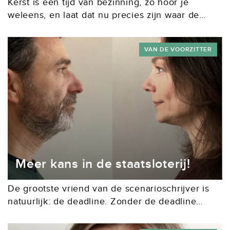
Kerst is een tijd van bezinning, zo hoor je
weleens, en laat dat nu precies zijn waar de
scenarioschrijver geen tijd voor had. Want het
was toch wel fijn als...
VAN DE VOORZITTER
Meer kans in de staatsloterij!
De grootste vriend van de scenarioschrijver is
natuurlijk: de deadline. Zonder de deadline
zouden we eeuwig kunnen schaven aan de
perfecte structuur, dat geweldige alleszeggende