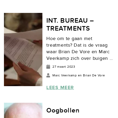
Scenarioschrijvers en het
Dutch Directors Guild gaan
na een proefperiode van
INT. BUREAU –
drie...
TREATMENTS
Hoe om te gaan met
treatments? Dat is de vraag
waar Brian De Vore en Marc
Veerkamp zich over buigen in
de vierde aflevering van de
27 maart 2023
columnserie over de
Marc Veerkamp en Brian De Vore
praktische kanten van
scenarioschrijven. Foto:
LEES MEER
Cotton Bro studio BRIAN:
Laten we het eens over
treatments hebben, want
Oogbollen
volgens mij zijn de...