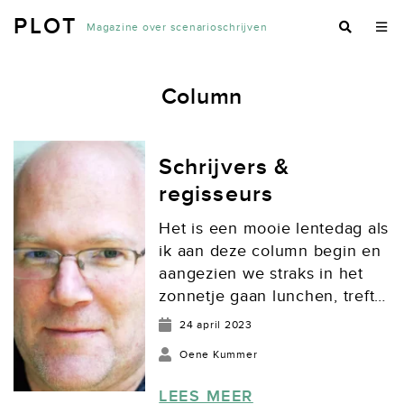
PLOT
Magazine over scenarioschrijven
Column
Schrijvers &
regisseurs
Het is een mooie lentedag als
ik aan deze column begin en
aangezien we straks in het
zonnetje gaan lunchen, treft
de Plot-lezer mij in een
24 april 2023
opvallend licht gemoed. Er
Oene Kummer
valt immers goed nieuws te
melden: het Netwerk
LEES MEER