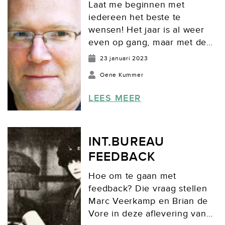
Laat me beginnen met
iedereen het beste te
wensen! Het jaar is al weer
even op gang, maar met de
voortdurende oorlog in
23 januari 2023
Oekraïne, de stijgende prijzen
Oene Kummer
etc. kan iedereen wel een
beetje mazzel gebruiken. Met
LEES MEER
het bioscoopbezoek gaat het
na een paar magere, corona
gerelateerde jaren weer een
INT.BUREAU
beetje...
FEEDBACK
Hoe om te gaan met
feedback? Die vraag stellen
Marc Veerkamp en Brian de
Vore in deze aflevering van