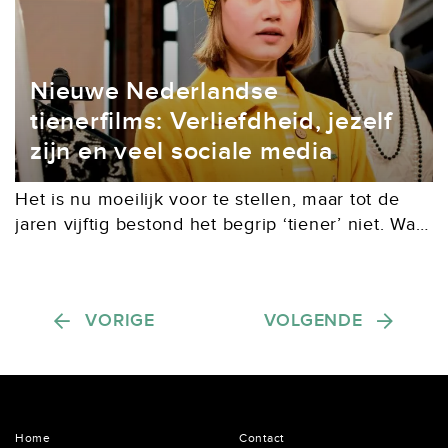
Nieuwe Nederlandse
tienerfilms: Verliefdheid, jezelf
zijn en veel sociale media
Het is nu moeilijk voor te stellen, maar tot de
jaren vijftig bestond het begrip ‘tiener’ niet. Wat
nu wordt gezien als een belangrijke levensfase
waarin de hormoonhuishouding van kinderen...
Berichten paginering
VORIGE
VOLGENDE
Home
Contact