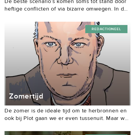
De beste scenario’s komen soms tot stand door
heftige conflicten of via bizarre omwegen. In de
serie anekdotes over het schrijfproces dit keer
het verhaal achter een tekenfilmserie waar
REDACTIONEEL
veel...
Zomertijd
De zomer is de ideale tijd om te herbronnen en
ook bij Plot gaan we er even tussenuit. Maar we
laten u natuurlijk niet geheel onverzorgd achter.