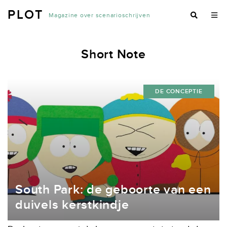
PLOT
Magazine over scenarioschrijven
Short Note
DE CONCEPTIE
​South Park: de geboorte van een
duivels kerstkindje