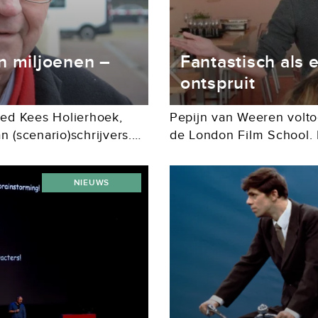
n miljoenen –
Fantastisch als 
ontspruit
ed Kees Holierhoek,
Pepijn van Weeren volto
n (scenario)schrijvers.
de London Film School. 
iode op meerdere plekken
opgedaan als schrijver v
.
bedrijfsfilms waagde hij
NIEUWS