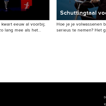
Schuttingtaal vo
 kwart eeuw al voorbij;
Hoe je je volwassenen 
zo lang mee als het
serieus te nemen? Het 
f, dat in 2020 dertig
Stratemakeropzeeshow, d
staat in deze aflevering
de...
D
1