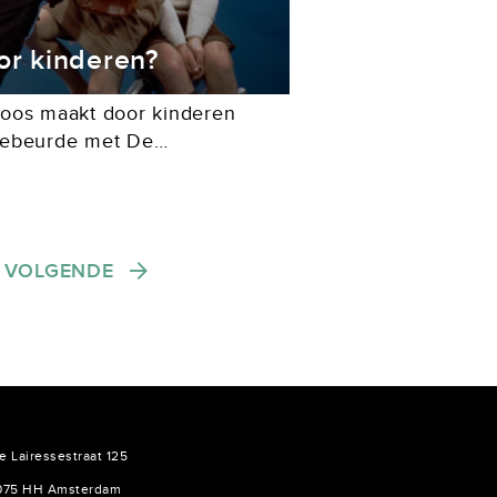
or kinderen?
boos maakt door kinderen
gebeurde met De
e televisieserie die centraal
 van De Conceptie. “VARA leert
VOLGENDE
e Lairessestraat 125
075 HH Amsterdam