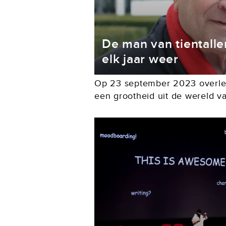
De man van tientalle
elk jaar weer
Op 23 september 2023 overle
een grootheid uit de wereld va
Kees is en wordt in deze per
herdacht, zo ook in Plot. Bert..