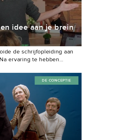
een idee aan je brein
oide de schrijfopleiding aan
Na ervaring te hebben
an uitleganimaties en
 de sprong in het diepe door...
DE CONCEPTIE