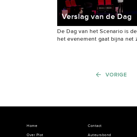
Verslag van de Dag
De Dag van het Scenario is de
het evenement gaat bijna net 
Netwerk Scenarioschrijvers zel
jaar bestond....
Berichten paginering
VORIGE
Home
Contact
Over Plot
Auteursbond