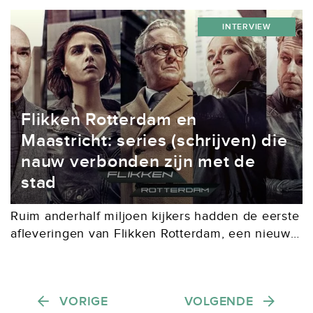
Hugo Heinen (1944) schreef het scenario voor
INTERVIEW
zowel Knielen op een bed...
Flikken Rotterdam en
Maastricht: series (schrijven) die
nauw verbonden zijn met de
stad
Ruim anderhalf miljoen kijkers hadden de eerste
afleveringen van Flikken Rotterdam, een nieuwe
variant op het al tien jaar succesvolle Flikken
Maastricht, series waarin beide steden opvallend
aanwezig zijn. Wat...
Berichten paginering
VORIGE
VOLGENDE