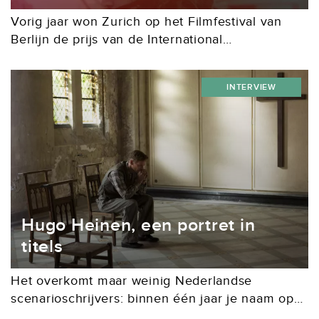
Vorig jaar won Zurich op het Filmfestival van
Berlijn de prijs van de International
Confederation of Art Cinemas. Later dit jaar
verschijnt Verdwijnen in de bioscoop. Wat
INTERVIEW
hebben deze twee...
Hugo Heinen, een portret in
titels
Het overkomt maar weinig Nederlandse
scenarioschrijvers: binnen één jaar je naam op
de titelrol van twee grote boekverfilmingen.