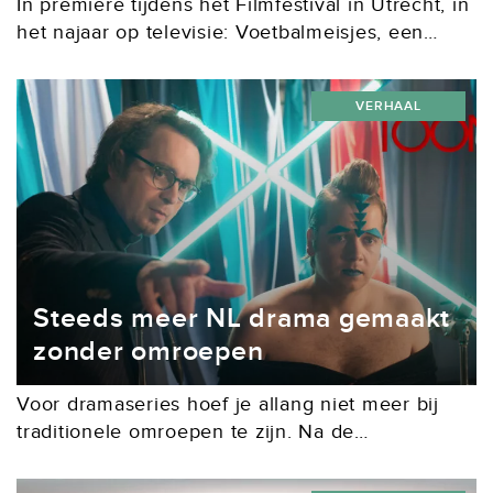
In première tijdens het Filmfestival in Utrecht, in
het najaar op televisie: Voetbalmeisjes, een
jeugdserie van Sia Hermanides en Alieke van
Saarloos over het multiculturele meidenteam FC
VERHAAL
Athena. Als ook...
Steeds meer NL drama gemaakt
zonder omroepen
Voor dramaseries hoef je allang niet meer bij
traditionele omroepen te zijn. Na de
internationale aanbieders zoals HBO en Netflix
zijn ook Nederlandse series bij andere partijen