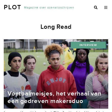
PLOT
Magazine over scenarioschrijven
Long Read
INTERVIEW
Voetbalmeisjes, het verhaal van
een gedreven makersduo