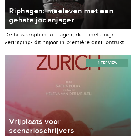
Riphagen: meeleven met een
gehate jodenjager
De bioscoopfilm Riphagen, die - met enige
vertraging- dit najaar in première gaat, ontrukt
één van de zwaarste oorlogsmisdadigers van
Nederland definitief aan de vergetelheid. Pieter
INTERVIEW
Kuijpers nam zich al...
Vrijplaats voor
scenarioschrijvers