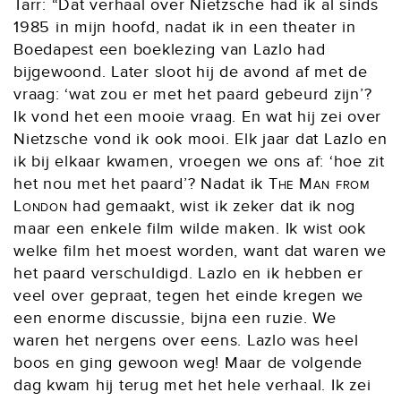
Tarr: “Dat verhaal over Nietzsche had ik al sinds
1985 in mijn hoofd, nadat ik in een theater in
Boedapest een boeklezing van Lazlo had
bijgewoond. Later sloot hij de avond af met de
vraag: ‘wat zou er met het paard gebeurd zijn’?
Ik vond het een mooie vraag. En wat hij zei over
Nietzsche vond ik ook mooi. Elk jaar dat Lazlo en
ik bij elkaar kwamen, vroegen we ons af: ‘hoe zit
het nou met het paard’? Nadat ik
The Man from
London
had gemaakt, wist ik zeker dat ik nog
maar een enkele film wilde maken. Ik wist ook
welke film het moest worden, want dat waren we
het paard verschuldigd. Lazlo en ik hebben er
veel over gepraat, tegen het einde kregen we
een enorme discussie, bijna een ruzie. We
waren het nergens over eens. Lazlo was heel
boos en ging gewoon weg! Maar de volgende
dag kwam hij terug met het hele verhaal. Ik zei