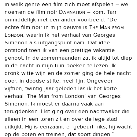
in welk genre een film zich moet afspelen – we
noemen de film noir
Damnation
– komt Tarr
onmiddellijk met een ander voorbeeld. “De
echte film noir in mijn oeuvre is
The Man from
London
, waarin ik het verhaal van Georges
Simenon als uitgangspunt nam. Dat idee
ontstond toen ik van een prettige vakantie
genoot. In de zomermaanden zat ik altijd tot diep
in de nacht in mijn tuin boeken te lezen. Ik
dronk witte wijn en de zomer ging de hele nacht
door, in doodse stilte, heel fijn. Ongeveer
vijftien, twintig jaar geleden las ik het korte
verhaal ‘The Man from London’ van Georges
Simenon. Ik moest er daarna vaak aan
terugdenken. Het ging over een nachtwaker die
alleen in een toren zit en over de lege stad
uitkijkt. Hij is eenzaam, er gebeurt niks, hij wacht
op de boten en treinen, dat soort dingen.”