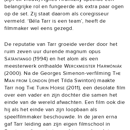
belangrijke rol en fungeerde als extra paar ogen
op de set. Zij staat daarom als coregisseur
vermeld. ‘Béla Tarr is een team’, heeft de
filmmaker wel eens gezegd.
De reputatie van Tarr groeide verder door het
ruim zeven uur durende magnum opus
Sátántangó
(1994) en het alom als een
meesterwerk onthaalde
Werckmeister Harmóniák
(2000). Na de Georges Simenon-verfilming
The
Man from London
(met Tilda Swinton) maakte
Tarr nog
The Turin Horse
(2011), een desolate film
over een vader en zijn dochter die samen het
einde van de wereld afwachten. Een film ook die
hij als het einde van zijn loopbaan als
speelfilmmaker beschouwde. In de jaren erna
gaf Tarr leiding aan zijn eigen filmschool in