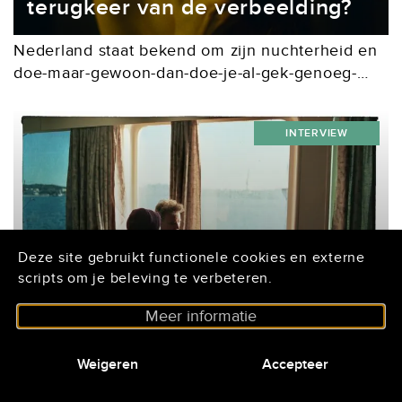
terugkeer van de verbeelding?
Nederland staat bekend om zijn nuchterheid en
doe-maar-gewoon-dan-doe-je-al-gek-genoeg-
mentaliteit. Al decennialang wordt dit sentiment
weerspiegeld in de films die we maken, waarin
INTERVIEW
het realisme de boventoon voert. Daar zijn een
aantal...
Deze site gebruikt functionele cookies en externe
scripts om je beleving te verbeteren.
Buiten de landsgrenzen (1):
Meer informatie
David Verbeek
Weigeren
Accepteer
Nederlandse filmmakers kijken steeds vaker
voorbij de eigen landsgrenzen. De al langer