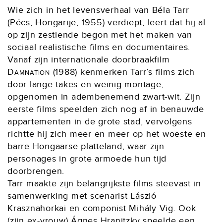
Wie zich in het levensverhaal van Béla Tarr
(Pécs, Hongarije, 1955) verdiept, leert dat hij al
op zijn zestiende begon met het maken van
sociaal realistische films en documentaires.
Vanaf zijn internationale doorbraakfilm
Damnation
(1988) kenmerken Tarr’s films zich
door lange takes en weinig montage,
opgenomen in adembenemend zwart-wit. Zijn
eerste films speelden zich nog af in benauwde
appartementen in de grote stad, vervolgens
richtte hij zich meer en meer op het woeste en
barre Hongaarse platteland, waar zijn
personages in grote armoede hun tijd
doorbrengen.
Tarr maakte zijn belangrijkste films steevast in
samenwerking met scenarist László
Krasznahorkai en componist Mihály Vig. Ook
(zijn ex-vrouw) Ágnes Hranitzky speelde een