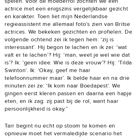
spelen. Voor de moederrol zochten we een
actrice met een enigszins vergelijkbaar gezicht
en karakter. Toen liet mijn Nederlandse
regieassistent me allemaal foto’s zien van Britse
actrices. We bekeken gezichten en profielen. De
volgende ochtend zei ik tegen hem: ‘zij is
interessant’. Hij begon te lachen en ik zei: ‘wat
valt er te lachen’? Hij: ‘man, weet je wel wie dat
is’? Ik: ‘geen idee. Wie is deze vrouw’? Hij: ‘Tilda
Swinton’. Ik: ‘Okay, geef me haar
telefoonnummer maar’. Ik belde haar en na drie
minuten zei ze: ‘Ik kom naar Boedapest’. We
gingen eerst kleren passen en daarna een hapje
eten, en ik zag: zij past bij de rol, want haar
persoonlijkheid is okay.”
Tarr begint nu echt op stoom te komen en
opnieuw moet het vermaledijde scenario het