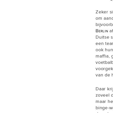
Zeker si
om aand
bijvoor
Berlin
a
Duitse 
een tea
ook hun
maffia,
voetbalb
voorgek
van de 
Daar kri
zoveel d
maar het
binge-wa