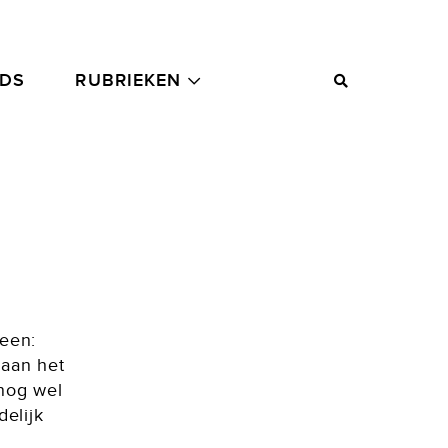
ADS
RUBRIEKEN
meen:
 aan het
 nog wel
delijk