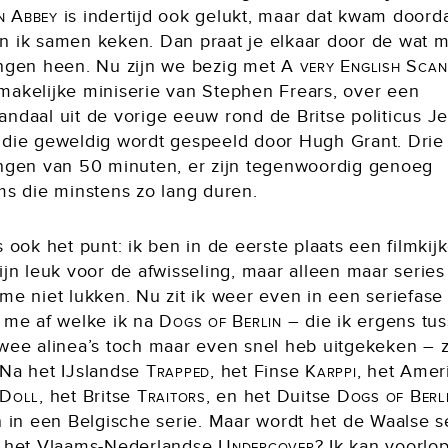
n Abbey
is indertijd ook gelukt, maar dat kwam doord
n ik samen keken. Dan praat je elkaar door de wat 
ingen heen. Nu zijn we bezig met
A very English Sca
makelijke miniserie van Stephen Frears, over een
andaal uit de vorige eeuw rond de Britse politicus J
 die geweldig wordt gespeeld door Hugh Grant. Drie
ingen van 50 minuten, er zijn tegenwoordig genoeg
lms die minstens zo lang duren.
s ook het punt: ik ben in de eerste plaats een filmkijk
ijn leuk voor de afwisseling, maar alleen maar series 
me niet lukken. Nu zit ik weer even in een seriefase
k me af welke ik na
Dogs of Berlin
– die ik ergens tu
twee alinea’s toch maar even snel heb uitgekeken – 
 Na het IJslandse
Trapped
, het Finse
Karppi
, het Amer
 Doll
, het Britse
Traitors
, en het Duitse
Dogs of Berl
n in een Belgische serie. Maar wordt het de Waalse 
f het Vlaams-Nederlandse
Undercover
? Ik kan voorlop