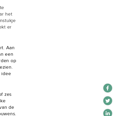
n
te
ar het
nstukje
ekt er
rt. Aan
aan een
orden op
ezien.
t idee
of zes
eke
 van de
rouwens.