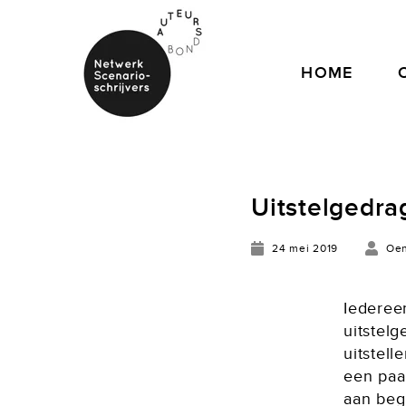
HOME
Uitstelgedra
24 mei 2019
Oe
Iederee
uitstel
uitstell
een paar
aan beg