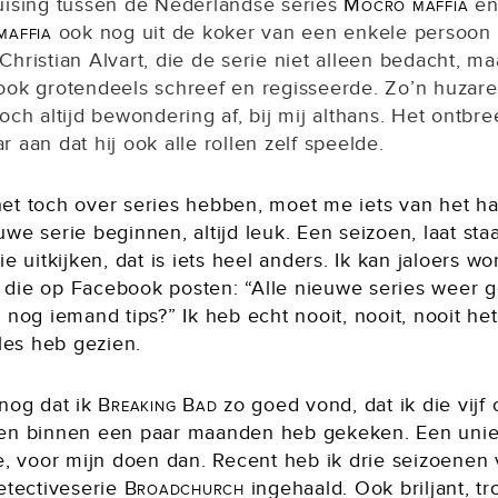
uising tussen de Nederlandse series
Mocro maffia
e
maffia
ook nog uit de koker van een enkele persoon 
hristian Alvart, die de serie niet alleen bedacht, ma
ook grotendeels schreef en regisseerde. Zo’n huzare
och altijd bewondering af, bij mij althans. Het ontbre
 aan dat hij ook alle rollen zelf speelde.
et toch over series hebben, moet me iets van het ha
we serie beginnen, altijd leuk. Een seizoen, laat st
ie uitkijken, dat is iets heel anders. Ik kan jaloers w
die op Facebook posten: “Alle nieuwe series weer g
 nog iemand tips?” Ik heb echt nooit, nooit, nooit he
lles heb gezien.
 nog dat ik
Breaking Bad
zo goed vond, dat ik die vijf 
en binnen een paar maanden heb gekeken. Een uni
ie, voor mijn doen dan. Recent heb ik drie seizoenen
etectiveserie
Broadchurch
ingehaald. Ook briljant, t