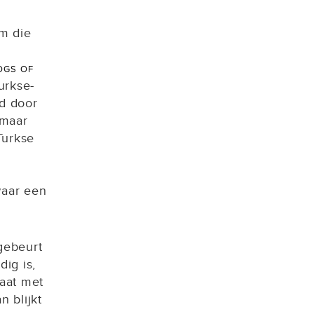
lm die
gs of
urkse-
rd door
 maar
Turkse
waar een
gebeurt
dig is,
gaat met
n blijkt