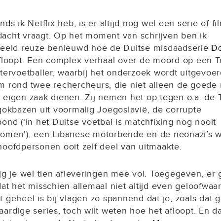
nds ik Netflix heb, is er altijd nog wel een serie of fi
acht vraagt. Op het moment van schrijven ben ik
beeld reuze benieuwd hoe de Duitse misdaadserie
Do
floopt. Een complex verhaal over de moord op een T
stervoetballer, waarbij het onderzoek wordt uitgevoe
m rond twee rechercheurs, die niet alleen de goede
 eigen zaak dienen. Zij nemen het op tegen o.a. de 
 gokbazen uit voormalig Joegoslavië, de corrupte
ond (‘in het Duitse voetbal is matchfixing nog nooit
omen’), een Libanese motorbende en de neonazi’s 
hoofdpersonen ooit zelf deel van uitmaakte.
jg je wel tien afleveringen mee vol. Toegegeven, er 
at het misschien allemaal niet altijd even geloofwaar
 geheel is bij vlagen zo spannend dat je, zoals dat 
ardige series, toch wilt weten hoe het afloopt. En da