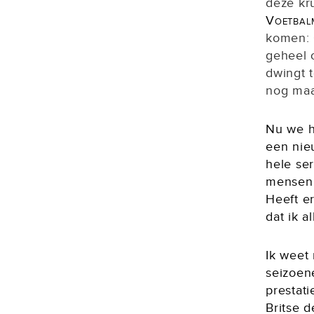
deze kr
Voetbal
komen: C
geheel 
dwingt t
nog maar
Nu we h
een nieu
hele ser
mensen 
Heeft er
dat ik a
Ik weet
seizoen
prestat
Britse d