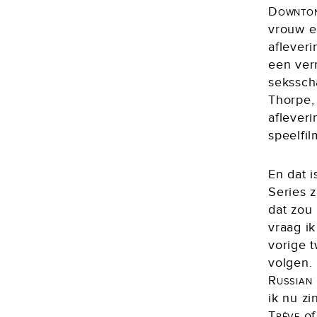
Downto
vrouw e
aflever
een ver
sekssch
Thorpe,
aflever
speelfi
En dat i
Series z
dat zou 
vraag i
vorige 
volgen.
Russian
ik nu zi
Trêve
o