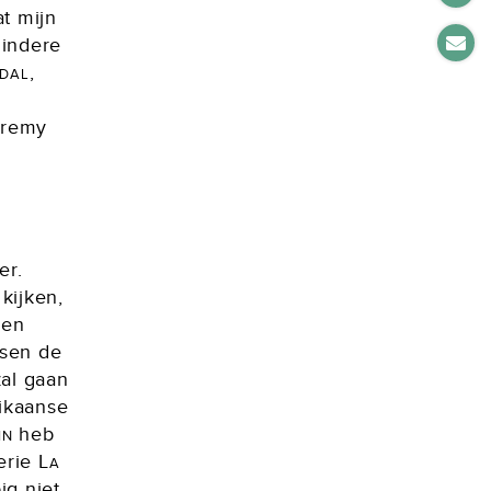
at mijn
mindere
ndal
,
eremy
er.
kijken,
 en
ssen de
zal gaan
ikaanse
in
heb
serie
La
ig niet