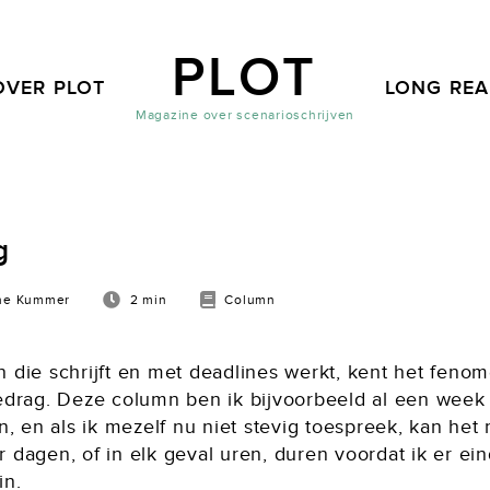
PLOT
OVER PLOT
LONG RE
Magazine over scenarioschrijven
g
ne Kummer
2 min
Column
n die schrijft en met deadlines werkt, kent het feno
gedrag. Deze column ben ik bijvoorbeeld al een week
en, en als ik mezelf nu niet stevig toespreek, kan het
 dagen, of in elk geval uren, duren voordat ik er ein
in.