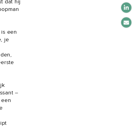
 dat hij
koopman
 is een
, je
nden,
eerste
jk
ssant –
d een
e
ipt