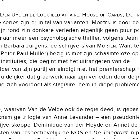
Den Uyl en de Lockheed-affaire, House of Cards, De fr
e series zijn er in tal van varianten.
Morten
is door d
ijn rond zijn donkere verleden eigenlijk geen puur po
maar meer een psychologische thriller, volgens Jean
n Barbara Jurgens, de schrijvers van
Morten
. Want te
(Peter Paul Muller) bezig is met zijn schaamteloze o
instituties, die begint met het uitrangeren van de
eider van zijn partij en eindigt met het premierschap,
uidelijker dat graafwerk naar zijn verleden door de 
ie zich voordoet als stagiaire, hem in diepe problem
n.
e, waarvan Van de Velde ook de regie deed, is geba
jknamige trilogie van Anne Levander – een pseudon
rijverskoppel Dominique van der Heyde en Annet de
isten van respectievelijk de NOS en
De Telegraaf
in p