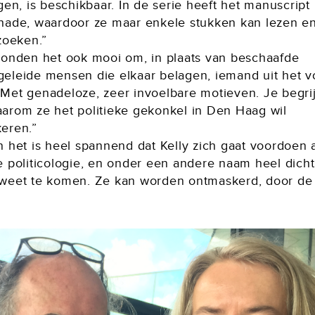
gen, is beschikbaar. In de serie heeft het manuscript
hade, waardoor ze maar enkele stukken kan lezen en
zoeken.”
vonden het ook mooi om, in plaats van beschaafde
eleide mensen die elkaar belagen, iemand uit het vo
Met genadeloze, zeer invoelbare motieven. Je begrij
arom ze het politieke gekonkel in Den Haag wil
eren.”
 het is heel spannend dat Kelly zich gaat voordoen 
e politicologie, en onder een andere naam heel dicht
weet te komen. Ze kan worden ontmaskerd, door d