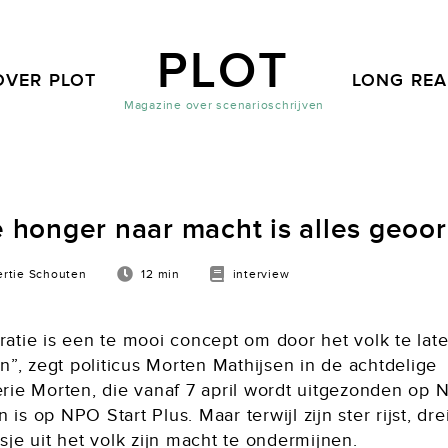
PLOT
OVER PLOT
LONG RE
Magazine over scenarioschrijven
e honger naar macht is alles geoor
rtie Schouten
12 min
interview
atie is een te mooi concept om door het volk te lat
n”, zegt politicus Morten Mathijsen in de achtdelige
rie Morten, die vanaf 7 april wordt uitgezonden op 
en is op NPO Start Plus. Maar terwijl zijn ster rijst, drei
je uit het volk zijn macht te ondermijnen.