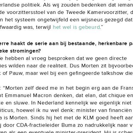
rlandse politiek. Als wij zouden bedenken dat iema
de voorzittersstoel van de Tweede Kamervoorzitter, 
in het systeem ongetwijfeld een wijsneus gezegd dat
fwaardig was, terwijl
het wel is gebeurd
.”
erre haakt de serie aan bij bestaande, herkenbare p
tieke stromingen?
e hebben al vroeg besproken dat we geen directe
ies wilden naar de realiteit. Dus Morten zit bijvoorbe
ek of Pauw, maar wel bij een gefingeerde talkshow di
: “Morten zelf deed me in het begin erg aan de Fran
nt Emmanuel Macron denken, dat elan, dat chique e
e en sluwe. In Nederland kennelijk we eigenlijk niet
iticus, hoewel ik nu wel denk: minister van financië
a is Morten. Sinds hij het met de KLM goed heeft aa
ij door CDA-fractieleider Buma zo nadrukkelijk naar 
n als een eventuele minister-president. Hij is scher