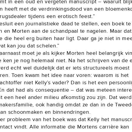
t in een oud en vergeten manuscript – waaruit blijkt
n heeft met de verdrinkingsdood van een bloemen
ugsdealer tijdens een erotisch feest.”
esluit een journalistieke daad te stellen, een boek te
en en Morten aan de schandpaal te nagelen. Maar dat
e die heel erg buiten haar ligt. Daar ga je niet in mee
at kan jou dat schelen.”
arnaast moet je als kijker Morten heel belangrijk vi
e ken je nog helemaal niet. Na het schrijven van de 
erd echt wel duidelijk dat er iets structureels moest
ren. Toen kwam het idee naar voren: waarom is het
chtoffer niet Kelly’s vader? Dan is het een persoonli
En dat had als consequentie – dat was meteen intere
uit een heel ander milieu afkomstig zou zijn. Dat wer
akersfamilie, ook handig omdat ze dan in de Tweed
an schoonmaken en binnendringen.
er probleem van het boek was dat Kelly het manuscr
ntact vindt. Alle informatie die Mortens carrière kan