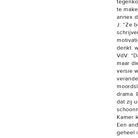
tegenkom
te make
annex dr
J: “Ze b
schrijv
motivati
denkt: w
VdV: “Da
maar di
versie w
verande
moordsla
drama. 
dat zij 
schoonm
Kamer k
Een and
geheel i