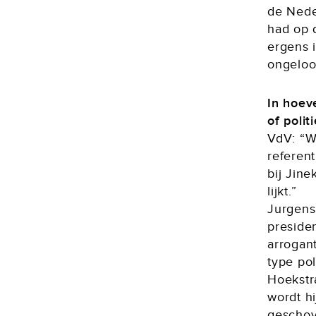
de Nede
had op 
ergens 
ongeloo
In hoev
of poli
VdV: “W
referent
bij Jin
lijkt.”
Jurgens
preside
arrogant
type pol
Hoekstr
wordt h
geschove