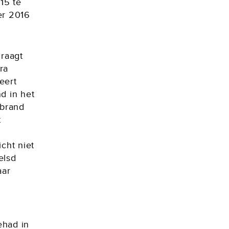
15 te
er 2016
raagt
ra
eert
d in het
lbrand
t
cht niet
elsd
aar
ehad in