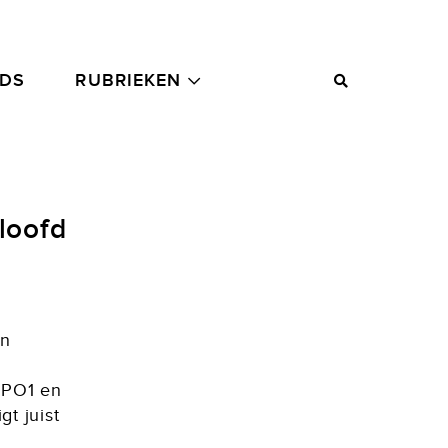
ADS
RUBRIEKEN
loofd
en
NPO1 en
gt juist