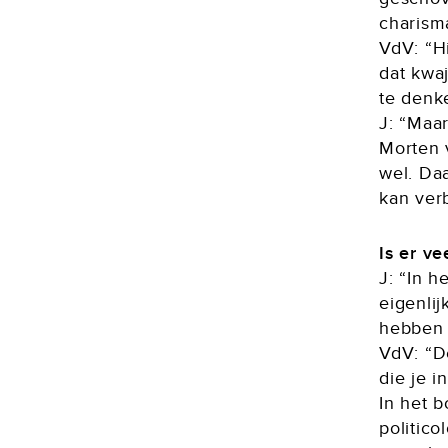
charisma
VdV: “H
dat kwaj
te denk
J: “Maar
Morten v
wel. Daa
kan ver
Is er v
J: “In 
eigenli
hebben 
VdV: “De
die je i
In het b
politico