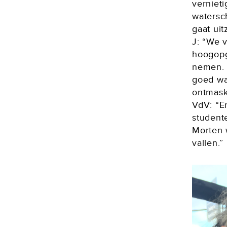
vernieti
watersc
gaat uit
J: “We 
hoogopg
nemen. 
goed wa
ontmask
VdV: “En
student
Morten 
vallen.”