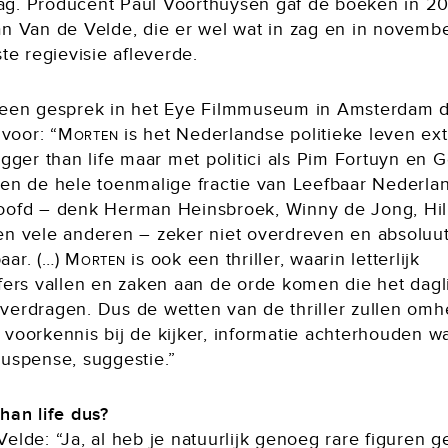
g. Producent Paul Voorthuysen gaf de boeken in 20
an Van de Velde, die er wel wat in zag en in novemb
ste regievisie afleverde.
 een gesprek in het Eye Filmmuseum in Amsterdam d
 voor: “
Morten
is het Nederlandse politieke leven ext
igger than life maar met politici als Pim Fortuyn en G
 en de hele toenmalige fractie van Leefbaar Nederlan
oofd – denk Herman Heinsbroek, Winny de Jong, Hi
en vele anderen – zeker niet overdreven en absoluu
aar. (…)
Morten
is ook een thriller, waarin letterlijk
fers vallen en zaken aan de orde komen die het dagli
verdragen. Dus de wetten van de thriller zullen omh
 voorkennis bij de kijker, informatie achterhouden w
Suspense, suggestie.”
han life dus?
elde: “Ja, al heb je natuurlijk genoeg rare figuren g