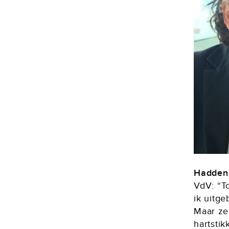
Hadden 
VdV: “T
ik uitge
Maar ze
hartsti