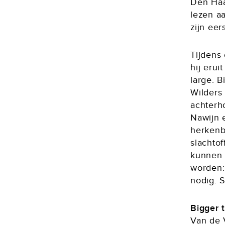
Den Haa
lezen a
zijn eer
Tijdens
hij eruit
large. B
Wilders
achterh
Nawijn 
herkenb
slachtof
kunnen 
worden:
nodig. 
Bigger t
Van de V