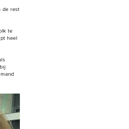
 de rest
lk te
pt heel
als
bij
e mand