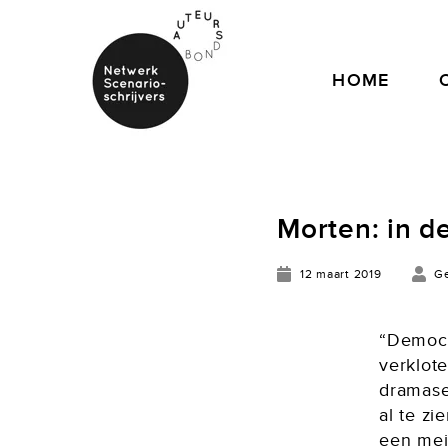
HOME
Morten: in d
12 maart 2019
Ge
“Democr
verklote
dramase
al te zi
een meis