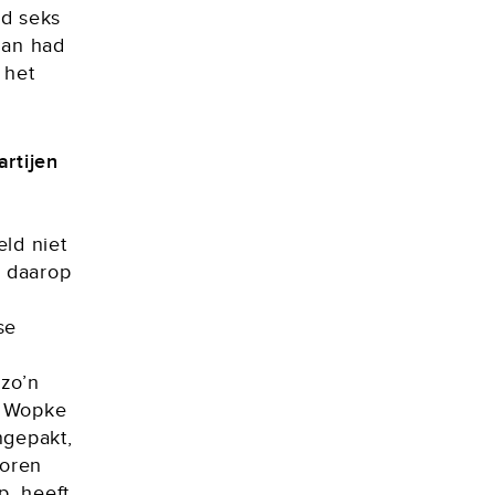
nd seks
dan had
 het
artijen
eld niet
e daarop
se
n
 zo’n
n Wopke
ngepakt,
voren
p, heeft