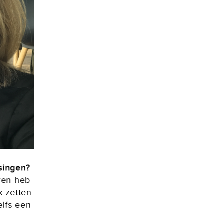
singen?
ren heb
k zetten.
lfs een