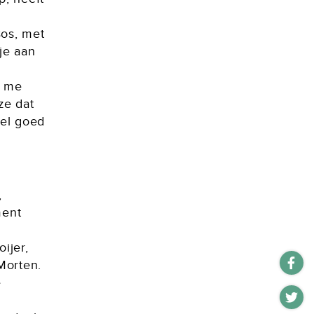
Bos, met
je aan
l me
ze dat
eel goed
,
ment
ijer,
Morten.
e