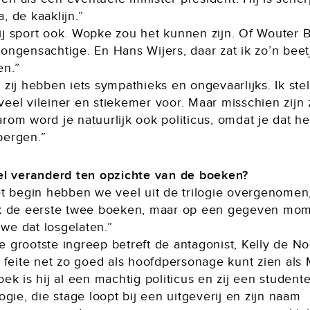
, de kaaklijn.”
ij sport ook. Wopke zou het kunnen zijn. Of Wouter 
ongensachtige. En Hans Wijers, daar zat ik zo’n beet
en.”
 zij hebben iets sympathieks en ongevaarlijks. Ik ste
eel vileiner en stiekemer voor. Maar misschien zijn 
rom word je natuurlijk ook politicus, omdat je dat h
bergen.”
eel veranderd ten opzichte van de boeken?
het begin hebben we veel uit de trilogie overgenomen
jk de eerste twee boeken, maar op een gegeven mo
we dat losgelaten.”
 grootste ingreep betreft de antagonist, Kelly de Noo
n feite net zo goed als hoofdpersonage kunt zien als 
oek is hij al een machtig politicus en zij een student
logie, die stage loopt bij een uitgeverij en zijn naam