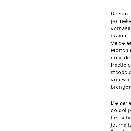
Borgen, 
politiek
verhaall
drama, 
Velde e
Morten 
door de 
fractiel
steeds d
vrouw d
brenge
De seri
de geli
het sch
journal