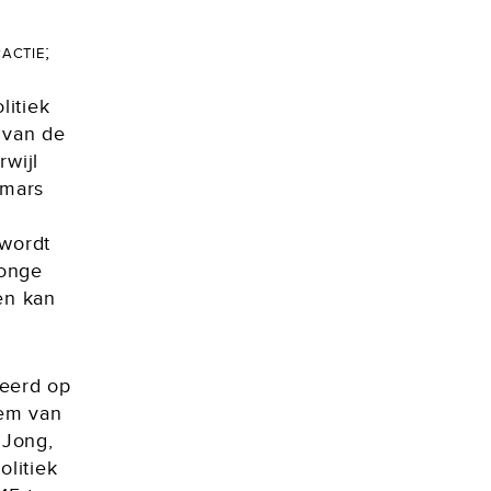
actie
;
e
litiek
 van de
rwijl
pmars
 wordt
jonge
en kan
seerd op
iem van
 Jong,
olitiek