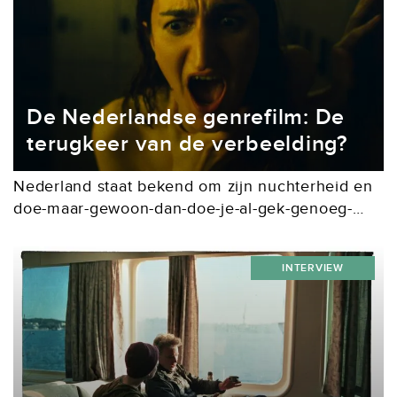
De Nederlandse genrefilm: De
terugkeer van de verbeelding?
Nederland staat bekend om zijn nuchterheid en
doe-maar-gewoon-dan-doe-je-al-gek-genoeg-
mentaliteit. Al decennialang wordt dit sentiment
weerspiegeld in de films die we maken, waarin
INTERVIEW
het realisme de boventoon voert. Daar zijn een
aantal...