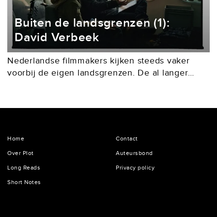
Buiten de landsgrenzen (1):
David Verbeek
Nederlandse filmmakers kijken steeds vaker
voorbij de eigen landsgrenzen. De al langer
internationaal opererende David Verbeek
maakte met het in een dystopische toekomst
spelende The Wolf, the Fox and the...
Home
Contact
Over Plot
Auteursbond
Long Reads
Privacy policy
Short Notes
De Lairessestraat 125