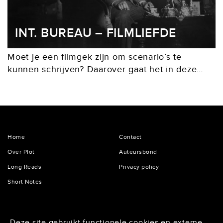
INT. BUREAU – FILMLIEFDE
Moet je een filmgek zijn om scenario’s te
kunnen schrijven? Daarover gaat het in deze
vijftiende column waarin Brian De Vore en Marc
Veerkamp zich buigen over de praktische
kanten...
Home
Contact
Over Plot
Auteursbond
Long Reads
Privacy policy
Short Notes
De Lairessestraat 125
Deze site gebruikt functionele cookies en externe