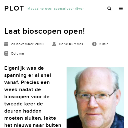
PLOT
Magazine over scenarioschrijven
Laat bioscopen open!
23 november 2020
Oene Kummer
2 min
Column
Eigenlijk was de
spanning er al snel
vanaf. Precies een
week nadat de
bioscopen voor de
tweede keer de
deuren hadden
moeten sluiten, lekte
het nieuws naar buiten