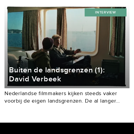
weerspiegeld in de films die we maken, waarin
INTERVIEW
het realisme de boventoon voert. Daar zijn een
aantal...
Buiten de landsgrenzen (1):
David Verbeek
Nederlandse filmmakers kijken steeds vaker
voorbij de eigen landsgrenzen. De al langer
internationaal opererende David Verbeek
maakte met het in een dystopische toekomst
spelende The Wolf, the Fox and the...