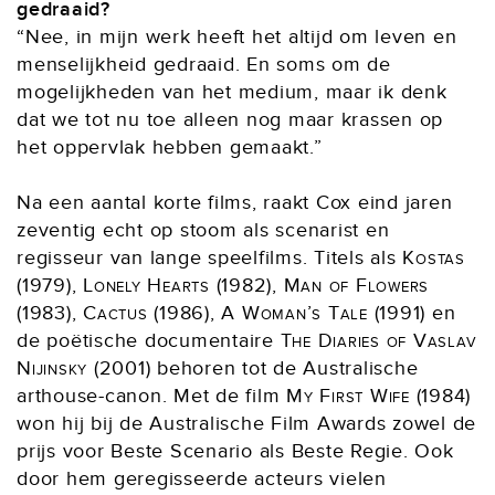
gedraaid?
“Nee, in mijn werk heeft het altijd om leven en
menselijkheid gedraaid. En soms om de
mogelijkheden van het medium, maar ik denk
dat we tot nu toe alleen nog maar krassen op
het oppervlak hebben gemaakt.”
Na een aantal korte films, raakt Cox eind jaren
zeventig echt op stoom als scenarist en
regisseur van lange speelfilms. Titels als
Kostas
(1979),
Lonely Hearts
(1982),
Man of Flowers
(1983),
Cactus
(1986),
A Woman’s Tale
(1991) en
de poëtische documentaire
The Diaries of Vaslav
Nijinsky
(2001) behoren tot de Australische
arthouse-canon. Met de film
My First Wife
(1984)
won hij bij de Australische Film Awards zowel de
prijs voor Beste Scenario als Beste Regie. Ook
door hem geregisseerde acteurs vielen