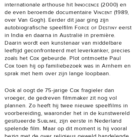
internationale arthouse hit
Innocence
(2000) en
de even beroemde documentaire
Vincent
(1989,
over Van Gogh). Eerder dit jaar ging zijn
autobiografische speelfilm
Force of Destiny
eerst
in India en daarna in Australië in première.
Daarin wordt een kunstenaar van middelbare
leeftijd geconfronteerd met leverkanker, precies
zoals het Cox gebeurde. Plot ontmoette Paul
Cox toen hij op familiebezoek was in Arnhem en
sprak met hem over zijn lange loopbaan.
Ook al oogt de 75-jarige Cox fragieler dan
vroeger, de gedreven filmmaker zit nog vol
plannen. Zo heeft hij twee nieuwe speelfilms in
voorbereiding, waaronder het in de kunstwereld
gesitueerde
Sublime
, zijn eerste in Nederland
spelende film. Maar op dit moment is hij vooral
bezig met de over religieus geweld handelende