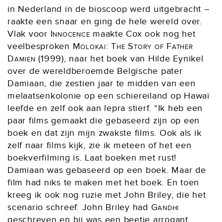
in Nederland in de bioscoop werd uitgebracht –
raakte een snaar en ging de hele wereld over.
Vlak voor
Innocence
maakte Cox ook nog het
veelbesproken
Molokai: The Story of Father
Damien
(1999), naar het boek van Hilde Eynikel
over de wereldberoemde Belgische pater
Damiaan, die zestien jaar te midden van een
melaatsenkolonie op een schiereiland op Hawaï
leefde en zelf ook aan lepra stierf. “Ik heb een
paar films gemaakt die gebaseerd zijn op een
boek en dat zijn mijn zwakste films. Ook als ik
zelf naar films kijk, zie ik meteen of het een
boekverfilming is. Laat boeken met rust!
Damiaan was gebaseerd op een boek. Maar de
film had niks te maken met het boek. En toen
kreeg ik ook nog ruzie met John Briley, die het
scenario schreef. John Briley had
Gandhi
geschreven en hij was een beetje arrogant