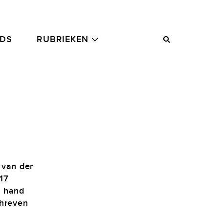
ADS
RUBRIEKEN
 van der
17
e hand
chreven