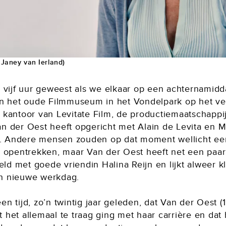
 Janey van Ierland)
al vijf uur geweest als we elkaar op een achternamid
 in het oude Filmmuseum in het Vondelpark op het ve
 kantoor van Levitate Film, de productiemaatschappij
an der Oest heeft opgericht met Alain de Levita en 
 Andere mensen zouden op dat moment wellicht e
jn opentrekken, maar Van der Oest heeft net een paar
d met goede vriendin Halina Reijn en lijkt alweer k
n nieuwe werkdag.
en tijd, zo’n twintig jaar geleden, dat Van der Oest (
 het allemaal te traag ging met haar carrière en dat 