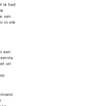
f ik had
ik
ie van
r in elk
n aan
 eerste
et uit
eld
 moest
n