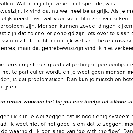
illen. Wat in mijn tijd zeker niet speelde, was
ustzijn. Ik vind dat nu wel heel belangrijk. Als je 
delijk maakt naar wat voor soort film ze gaan kijken,
 probleem zijn. Mensen kunnen zoveel dingen kijken
st zijn dat ze sneller geneigd zijn iets over te slaan 
ussenin zit. Je hebt natuurlijk wel specifieke crossov
genres, maar dat genrebewustzijn vind ik niet verkee
 het ook nog steeds goed dat je dingen persoonlijk m
s het te particulier wordt, en je weet geen mensen 
nden, is dat problematisch. Dan kun je misschien bet
rijven.”
een reden waarom het bij jou een beetje uit elkaar i
genlijk kun je wel zeggen dat ik nooit enig systeem 
d. Ik weet niet of het goed is om dat te zeggen, maa
de waarheid. Ik ben altijd van ‘go with the flow’. D