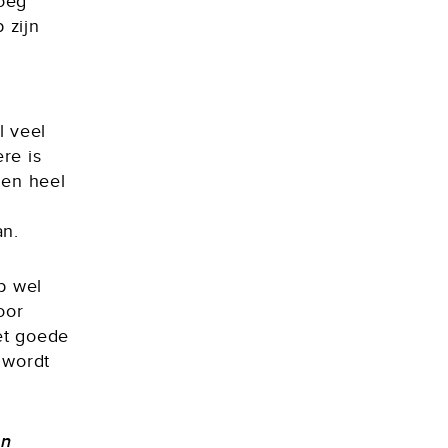
oeg
 zijn
l veel
re is
 en heel
an.
b wel
oor
Het goede
 wordt
en