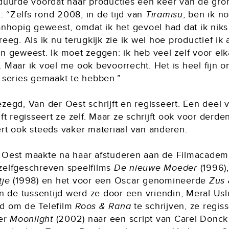
 duurde voordat haar producties een keer van de gro
 “Zelfs rond 2008, in de tijd van
Tiramisu
, ben ik n
anhopig geweest, omdat ik het gevoel had dat ik niks
reeg. Als ik nu terugkijk zie ik wel hoe productief ik 
n geweest. Ik moet zeggen: ik heb veel zelf voor elk
 Maar ik voel me ook bevoorrecht. Het is heel fijn o
n series gemaakt te hebben.”
zegd, Van der Oest schrijft en regisseert. Een deel 
jft regisseert ze zelf. Maar ze schrijft ook voor derde
ert ook steeds vaker materiaal van anderen.
 Oest maakte na haar afstuderen aan de Filmacade
zelfgeschreven speelfilms
De nieuwe Moeder
(1996)
tje
(1998) en het voor een Oscar genomineerde
Zus 
In de tussentijd werd ze door een vriendin, Meral Usl
d om de Telefilm
Roos & Rana
te schrijven, ze regis
ler
Moonlight
(2002) naar een script van Carel Donck