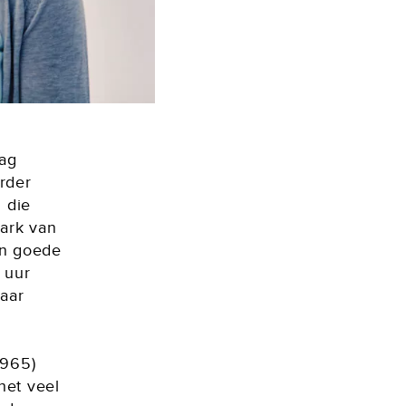
dag
rder
 die
Mark van
en goede
 uur
laar
1965)
het veel