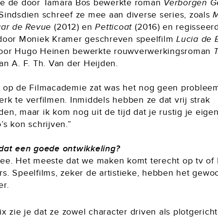
de de door Tamara Bos bewerkte roman
Verborgen G
 Sindsdien schreef ze mee aan diverse series, zoals
M
naar de Revue
(2012) en
Petticoat
(2016) en regisseer
 door Moniek Kramer geschreven speelfilm
Lucia de 
oor Hugo Heinen bewerkte rouwverwerkingsroman
T
an A. F. Th. Van der Heijden.
k op de Filmacademie zat was het nog geen problee
rk te verfilmen. Inmiddels hebben ze dat vrij strak
en, maar ik kom nog uit de tijd dat je rustig je eige
’s kon schrijven.”
 dat een goede ontwikkeling?
nee. Het meeste dat we maken komt terecht op tv of 
rs. Speelfilms, zeker de artistieke, hebben het gewo
er.
lix zie je dat ze zowel character driven als plotgerich