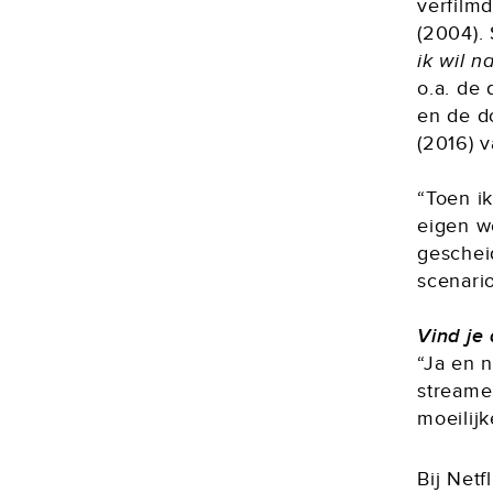
verfilm
(2004).
ik wil 
o.a. de
en de d
(2016) v
“Toen i
eigen we
gescheid
scenario
Vind je
“Ja en 
streame
moeilijk
Bij Netf