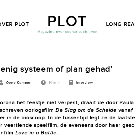
PLOT
OVER PLOT
LONG RE
Magazine over scenarioschrijven
t enig systeem of plan gehad’
Oene Kummer
14 min
interview
orona het feestje niet verpest, draait de door Paula
schreven oorlogsfilm
De Slag om de Schelde
vanaf 
r in de bioscoop. In de tussentijd legt ze de laatst
r veertiende speelfilm, de eveneens door haar ges
wnfilm
Love in a Bottle
.