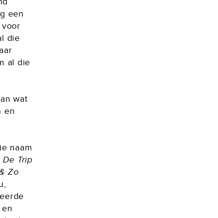
nd
og een
 voor
al die
aar
m al die
van wat
n en
mie naam
,
De Trip
& Zo
u,
seerde
 en