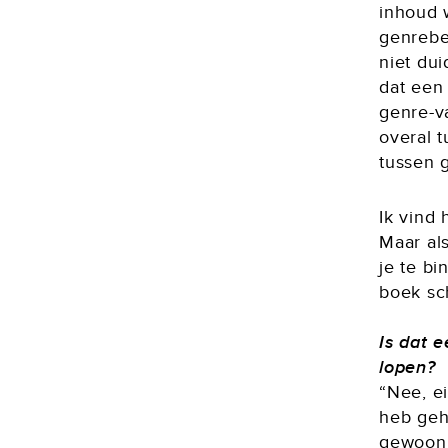
inhoud w
genrebew
niet dui
dat een
genre-va
overal t
tussen 
Ik vind
Maar al
je te bi
boek sch
Is dat 
lopen?
“Nee, ei
heb geha
gewoon 