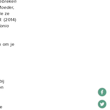
ebreken
oeder,
de ze
B.
(2014)
onio
m om je
n
bij
on
te