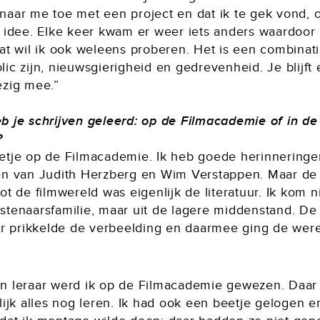
naar me toe met een project en dat ik te gek vond, o
n idee. Elke keer kwam er weer iets anders waardoor 
dat wil ik ook weleens proberen. Het is een combinat
ic zijn, nieuwsgierigheid en gedrevenheid. Je blijft e
ezig mee.”
b je schrijven geleerd: op de Filmacademie of in de
?
etje op de Filmacademie. Ik heb goede herinneringe
en van Judith Herzberg en Wim Verstappen. Maar de
ot de filmwereld was eigenlijk de literatuur. Ik kom ni
stenaarsfamilie, maar uit de lagere middenstand. De
uur prikkelde de verbeelding en daarmee ging de wer
n leraar werd ik op de Filmacademie gewezen. Daar
lijk alles nog leren. Ik had ook een beetje gelogen e