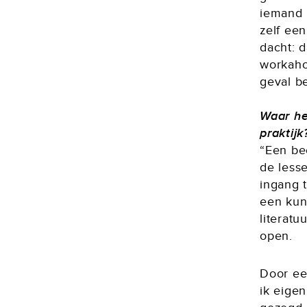
iemand 
zelf ee
dacht: 
workahol
geval b
Waar he
praktijk
“Een be
de less
ingang t
een kun
literat
open.
Door ee
ik eigen