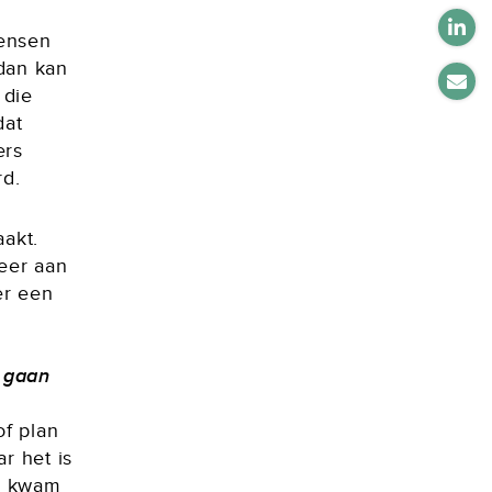
mensen
 dan kan
 die
dat
ers
rd.
aakt.
meer aan
er een
s gaan
of plan
r het is
an kwam