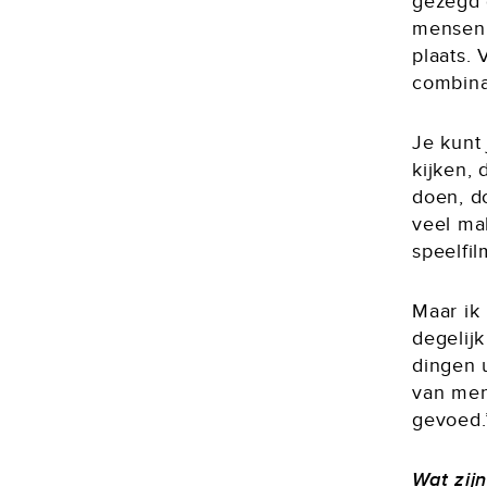
gezegd 
mensen 
plaats. 
combina
Je kunt
kijken, 
doen, do
veel mak
speelfil
Maar ik
degelijk
dingen u
van men
gevoed.
Wat zij