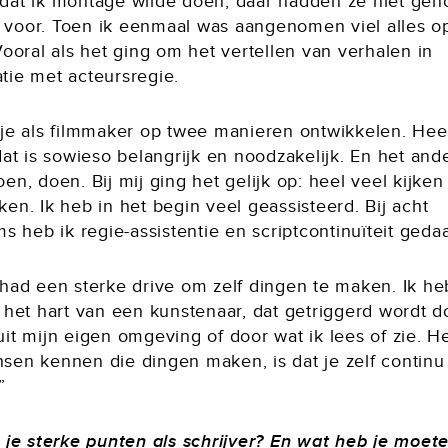
dat ik montage wilde doen; daar hadden ze niet gen
voor. Toen ik eenmaal was aangenomen viel alles op
Vooral als het ging om het vertellen van verhalen in
tie met acteursregie.
 je als filmmaker op twee manieren ontwikkelen. Hee
dat is sowieso belangrijk en noodzakelijk. En het ande
en, doen. Bij mij ging het gelijk op: heel veel kijken
en. Ik heb in het begin veel geassisteerd. Bij acht
ms heb ik regie-assistentie en scriptcontinuïteit geda
 had een sterke drive om zelf dingen te maken. Ik he
 het hart van een kunstenaar, dat getriggerd wordt d
it mijn eigen omgeving of door wat ik lees of zie. 
sen kennen die dingen maken, is dat je zelf continu
”
n je sterke punten als schrijver? En wat heb je moet