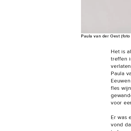
Paula van der Oest (foto
Het is 
treffen
verlaten
Paula v
Eeuwen.
fles wi
gewandel
voor ee
Er was e
vond dat