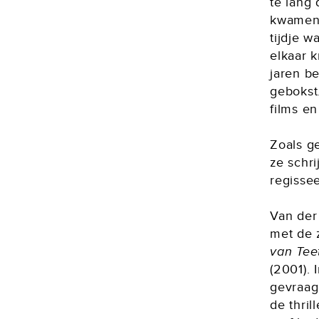
te lang
kwamen:
tijdje w
elkaar k
jaren be
gebokst.
films e
Zoals ge
ze schri
regisse
Van der
met de 
van Tee
(2001). 
gevraag
de thril