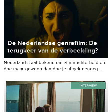
De Nederlandse genrefilm: De
terugkeer van de verbeelding?
Nederland staat bekend om zijn nuchterheid en
doe-maar-gewoon-dan-doe-je-al-gek-genoeg-
mentaliteit. Al decennialang wordt dit sentiment
weerspiegeld in de films die we maken, waarin
INTERVIEW
het realisme de boventoon voert. Daar zijn een
aantal...