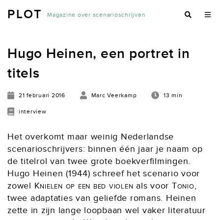
PLOT
Magazine over scenarioschrijven
Hugo Heinen, een portret in
titels
21 februari 2016
Marc Veerkamp
13 min
interview
Het overkomt maar weinig Nederlandse
scenarioschrijvers: binnen één jaar je naam op
de titelrol van twee grote boekverfilmingen.
Hugo Heinen (1944) schreef het scenario voor
zowel
Knielen op een bed violen
als voor
Tonio
,
twee adaptaties van geliefde romans. Heinen
zette in zijn lange loopbaan wel vaker literatuur