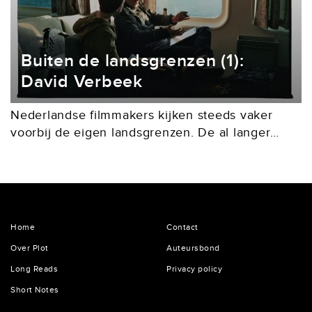
Buiten de landsgrenzen (1):
David Verbeek
Nederlandse filmmakers kijken steeds vaker
voorbij de eigen landsgrenzen. De al langer
internationaal opererende David Verbeek
maakte met het in een dystopische toekomst
spelende The Wolf, the Fox and the...
Home
Contact
Over Plot
Auteursbond
Long Reads
Privacy policy
Short Notes