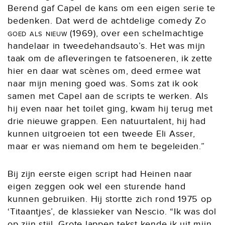
Berend gaf Capel de kans om een eigen serie te
bedenken. Dat werd de achtdelige comedy
Zo
goed als nieuw
(1969), over een schelmachtige
handelaar in tweedehandsauto’s. Het was mijn
taak om de afleveringen te fatsoeneren, ik zette
hier en daar wat scènes om, deed ermee wat
naar mijn mening goed was. Soms zat ik ook
samen met Capel aan de scripts te werken. Als
hij even naar het toilet ging, kwam hij terug met
drie nieuwe grappen. Een natuurtalent, hij had
kunnen uitgroeien tot een tweede Eli Asser,
maar er was niemand om hem te begeleiden.”
Bij zijn eerste eigen script had Heinen naar
eigen zeggen ook wel een sturende hand
kunnen gebruiken. Hij stortte zich rond 1975 op
‘Titaantjes’, de klassieker van Nescio. “Ik was dol
op zijn stijl. Grote lappen tekst kende ik uit mijn