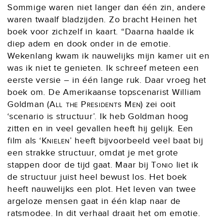
Sommige waren niet langer dan één zin, andere
waren twaalf bladzijden. Zo bracht Heinen het
boek voor zichzelf in kaart. “Daarna haalde ik
diep adem en dook onder in de emotie.
Wekenlang kwam ik nauwelijks mijn kamer uit en
was ik niet te genieten. Ik schreef meteen een
eerste versie – in één lange ruk. Daar vroeg het
boek om. De Amerikaanse topscenarist William
Goldman (
All the Presidents Men
) zei ooit
‘scenario is structuur’. Ik heb Goldman hoog
zitten en in veel gevallen heeft hij gelijk. Een
film als ‘
Knielen
’ heeft bijvoorbeeld veel baat bij
een strakke structuur, omdat je met grote
stappen door de tijd gaat. Maar bij
Tonio
liet ik
de structuur juist heel bewust los. Het boek
heeft nauwelijks een plot. Het leven van twee
argeloze mensen gaat in één klap naar de
ratsmodee. In dit verhaal draait het om emotie.