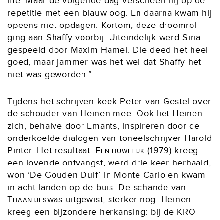
me. Maar de volgende dag verscheen hij op de
repetitie met een blauw oog. En daarna kwam hij
opeens niet opdagen. Kortom, deze droomrol
ging aan Shaffy voorbij. Uiteindelijk werd Siria
gespeeld door Maxim Hamel. Die deed het heel
goed, maar jammer was het wel dat Shaffy het
niet was geworden.”
Tijdens het schrijven keek Peter van Gestel over
de schouder van Heinen mee. Ook liet Heinen
zich, behalve door Emants, inspireren door de
onderkoelde dialogen van toneelschrijver Harold
Pinter. Het resultaat:
Een huwelijk
(1979) kreeg
een lovende ontvangst, werd drie keer herhaald,
won ‘De Gouden Duif’ in Monte Carlo en kwam
in acht landen op de buis. De schande van
Titaantjes
was uitgewist, sterker nog: Heinen
kreeg een bijzondere herkansing: bij de KRO