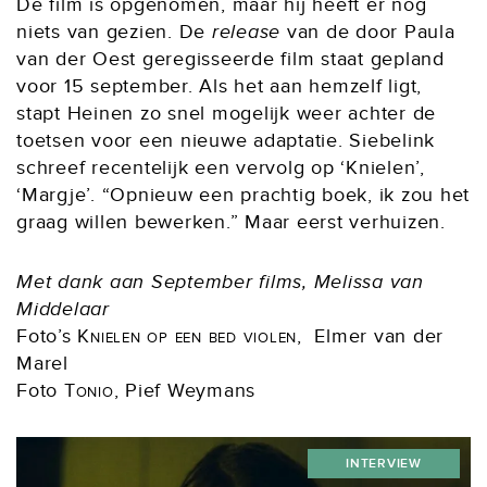
De film is opgenomen, maar hij heeft er nog
niets van gezien. De
release
van de door Paula
van der Oest geregisseerde film staat gepland
voor 15 september. Als het aan hemzelf ligt,
stapt Heinen zo snel mogelijk weer achter de
toetsen voor een nieuwe adaptatie. Siebelink
schreef recentelijk een vervolg op ‘Knielen’,
‘Margje’. “Opnieuw een prachtig boek, ik zou het
graag willen bewerken.” Maar eerst verhuizen.
Met dank aan September films, Melissa van
Middelaar
Foto’s
Knielen op een bed violen
, Elmer van der
Marel
Foto
Tonio
, Pief Weymans
INTERVIEW