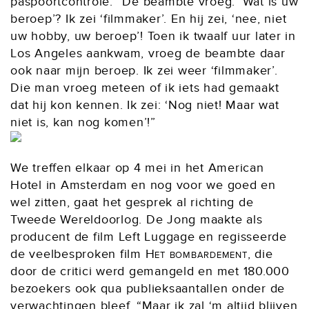
paspoortcontrole. “De beambte vroeg: ‘Wat is uw
beroep’? Ik zei ‘filmmaker’. En hij zei, ‘nee, niet
uw hobby, uw beroep’! Toen ik twaalf uur later in
Los Angeles aankwam, vroeg de beambte daar
ook naar mijn beroep. Ik zei weer ‘filmmaker’.
Die man vroeg meteen of ik iets had gemaakt
dat hij kon kennen. Ik zei: ‘Nog niet! Maar wat
niet is, kan nog komen’!”
We treffen elkaar op 4 mei in het American
Hotel in Amsterdam en nog voor we goed en
wel zitten, gaat het gesprek al richting de
Tweede Wereldoorlog. De Jong maakte als
producent de film Left Luggage en regisseerde
de veelbesproken film
Het bombardement
, die
door de critici werd gemangeld en met 180.000
bezoekers ook qua publieksaantallen onder de
verwachtingen bleef. “Maar ik zal ‘m altijd blijven