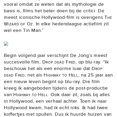
vooral omdat ze weten dat als mythologie de
basis is, films het beter doen bij de critici. De
meest iconische Hollywood-film is overigens
The
Wizard of Oz
. In elke hedendaagse actiefilm zit
wel een Tin Man.”
Begin volgend jaar verschijnt De Jong’s meest
succesvolle film,
Drop dead Fred
, op blu-ray. “Ik
beschouw het als een enorme luxe dat
Drop
dead Fred
, net als
Highway to Hell
, na 25 jaar aan
een nieuw leven begint op blu-ray. Die film
kreeg ik aangeboden tijdens de post-productie
van
Highway to Hell
. Ook daar zit, zoals bij alles
in Hollywood, een verhaal achter. Toen ik naar
Hollywood kwam, had ik echt niks. Ik had twee
koffertjes met spullen. Dus ik huurde huizen van