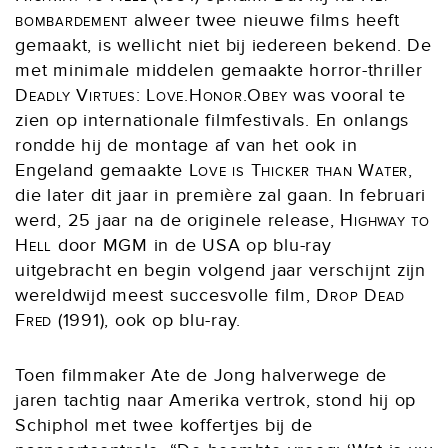
bombardement
alweer twee nieuwe films heeft
gemaakt, is wellicht niet bij iedereen bekend. De
met minimale middelen gemaakte horror-thriller
Deadly Virtues: Love.Honor.Obey
was vooral te
zien op internationale filmfestivals. En onlangs
rondde hij de montage af van het ook in
Engeland gemaakte
Love is Thicker than Water
,
die later dit jaar in première zal gaan. In februari
werd, 25 jaar na de originele release,
Highway to
Hell
door MGM in de USA op blu-ray
uitgebracht en begin volgend jaar verschijnt zijn
wereldwijd meest succesvolle film,
Drop Dead
Fred
(1991), ook op blu-ray.
Toen filmmaker Ate de Jong halverwege de
jaren tachtig naar Amerika vertrok, stond hij op
Schiphol met twee koffertjes bij de