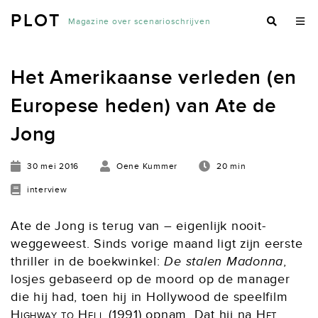
PLOT
Magazine over scenarioschrijven
Het Amerikaanse verleden (en
Europese heden) van Ate de
Jong
30 mei 2016
Oene Kummer
20 min
interview
Ate de Jong is terug van – eigenlijk nooit-
weggeweest. Sinds vorige maand ligt zijn eerste
thriller in de boekwinkel:
De stalen Madonna
,
losjes gebaseerd op de moord op de manager
die hij had, toen hij in Hollywood de speelfilm
Highway to Hell
(1991) opnam. Dat hij na
Het