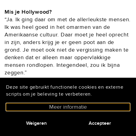
Mis je Hollywood?
“Ja. Ik ging daar om met de allerleukste mensen.
Ik was heel goed in het omarmen van de
Amerikaanse cultuur. Daar moet je heel oprecht
in zijn, anders krijg je er geen poot aan de
grond. Je moet ook niet de vergissing maken te
denken dat er alleen maar oppervlakkige
mensen rondlopen. Integendeel, zou ik bijna
zeggen.”
Deze site gebruikt functionele cookies en externe
Hoe zie je de toekomst?
scripts om je beleving te verbeteren.
“Ik zou best wel weer een grotere film kunnen
maken, dan heb je het over een budget van
Meer informatie
twee-en-een-half miljoen of meer, en dat kost je
toch zeker twee jaar om dat op te zetten. Maar
Weigeren
Accepteer
zoveel films heb ik qua tijd niet meer in me. Op
een gegeven moment gaat toch je leeftijd