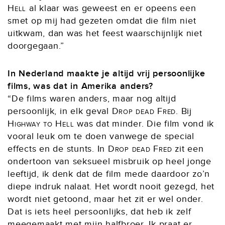
Hell
al klaar was geweest en er opeens een
smet op mij had gezeten omdat die film niet
uitkwam, dan was het feest waarschijnlijk niet
doorgegaan.”
In Nederland maakte je altijd vrij persoonlijke
films, was dat in Amerika anders?
“De films waren anders, maar nog altijd
persoonlijk, in elk geval
Drop dead Fred
. Bij
Highway to Hell
was dat minder. Die film vond ik
vooral leuk om te doen vanwege de special
effects en de stunts. In
Drop dead Fred
zit een
ondertoon van seksueel misbruik op heel jonge
leeftijd, ik denk dat de film mede daardoor zo’n
diepe indruk nalaat. Het wordt nooit gezegd, het
wordt niet getoond, maar het zit er wel onder.
Dat is iets heel persoonlijks, dat heb ik zelf
meegemaakt met mijn halfbroer. Ik praat er