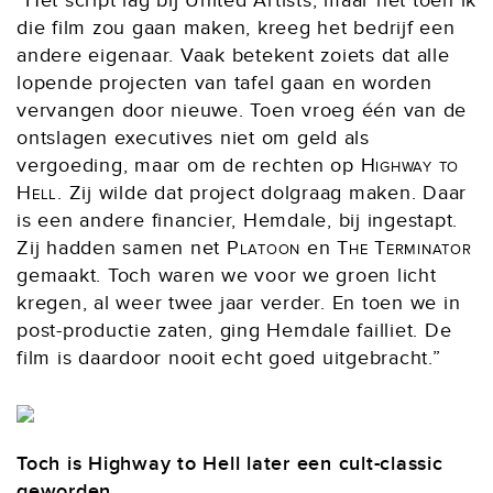
“Het script lag bij United Artists, maar net toen ik
die film zou gaan maken, kreeg het bedrijf een
andere eigenaar. Vaak betekent zoiets dat alle
lopende projecten van tafel gaan en worden
vervangen door nieuwe. Toen vroeg één van de
ontslagen executives niet om geld als
vergoeding, maar om de rechten op
Highway to
Hell
. Zij wilde dat project dolgraag maken. Daar
is een andere financier, Hemdale, bij ingestapt.
Zij hadden samen net
Platoon
en
The Terminator
gemaakt. Toch waren we voor we groen licht
kregen, al weer twee jaar verder. En toen we in
post-productie zaten, ging Hemdale failliet. De
film is daardoor nooit echt goed uitgebracht.”
Toch is Highway to Hell later een cult-classic
geworden.