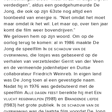
verdedigen”, aldus een goedgehumeurde De
Jong, die ook op zijn 63ste nog altijd een
toonbeeld van energie is. “Niet omdat het moet
maar omdat ik het wil. Let maar op, over tien jaar
komt die film weer bovendrijven.”
We geloven hem op zijn woord. Om op de
oorlog terug te komen: al in 1986 maakte De
Jong de speelfilm
In de schaduw van de
overwinning
, die losjes was gebaseerd op de
verhalen van verzetsleider Gerrit van der Veen
en de vermeende jodenhelper en Duitse
collaborateur Friedrich Weinreb. In eigen land
was De Jong toen al een gevestigde naam.
Nadat hij in 1976 was gedebuteerd met de
speelfilm
Alle dagen feest
bereikte hij met
Een
vlucht regenwulpen
(1981) en
Brandende liefde
(1983) het grote publiek.
In de schaduw van de
overwinning
was de laatste film voordat De Jong