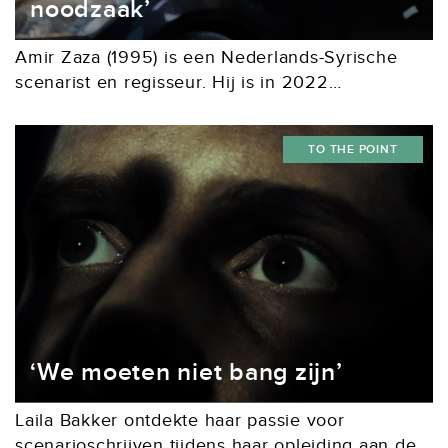
noodzaak’
Amir Zaza (1995) is een Nederlands-Syrische
scenarist en regisseur. Hij is in 2022
afgestudeerd aan de Nederlandse Filmacademie
met It Will Rain, een film over twee Syrische
TO THE POINT
broers, die onterecht...
‘We moeten niet bang zijn’
Laila Bakker ontdekte haar passie voor
scenarioschrijven tijdens haar opleiding aan de