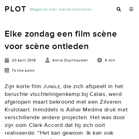
PLOT
Magazine over scenarioschrijven
Elke zondag een film scène
voor scène ontleden
20 april 2018
Amira Duynhouwer
6 min
To the point
Zijn korte film
Jungle
, die zich afspeelt in het
beruchte vluchtelingenkamp bij Calais, werd
afgelopen maart bekroond met een Zilveren
Krulstaart. Inmiddels is Ashar Medina druk met
verschillende andere projecten. Het was door
zijn oom Clark Accord dat hij zich ooit
realiseerde: “Het kan gewoon. Ik kan ook