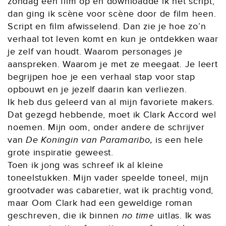
zondag een film op en downloadde ik het script,
dan ging ik scène voor scène door de film heen.
Script en film afwisselend. Dan zie je hoe zo’n
verhaal tot leven komt en kun je ontdekken waar
je zelf van houdt. Waarom personages je
aanspreken. Waarom je met ze meegaat. Je leert
begrijpen hoe je een verhaal stap voor stap
opbouwt en je jezelf daarin kan verliezen.
Ik heb dus geleerd van al mijn favoriete makers.
Dat gezegd hebbende, moet ik Clark Accord wel
noemen. Mijn oom, onder andere de schrijver
van
De Koningin van Paramaribo,
is een hele
grote inspiratie geweest.
Toen ik jong was schreef ik al kleine
toneelstukken. Mijn vader speelde toneel, mijn
grootvader was cabaretier, wat ik prachtig vond,
maar Oom Clark had een geweldige roman
geschreven, die ik binnen
no time
uitlas. Ik was