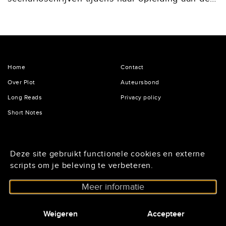
Schrijversvakschool. Hoewel ze eerder al
schreef voor het online magazine VICE, groeide
het verlangen om in fictievorm verhalen...
Home
Contact
Over Plot
Auteursbond
Long Reads
Privacy policy
Short Notes
De Lairessestraat 125
Deze site gebruikt functionele cookies en externe
1075 HH Amsterdam
scripts om je beleving te verbeteren.
020 - 6234296
Meer informatie
Nieuwsbrief@auteursbond.nl
netwerkscenarioschrijvers.auteursbond.nl
Weigeren
Accepteer