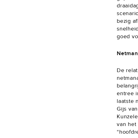
draaida
scenario
bezig af
snelheid
goed voo
Netman
De rela
netmana
belangr
entree 
laatste
Gijs va
Kunzele
van het 
“hoofdre