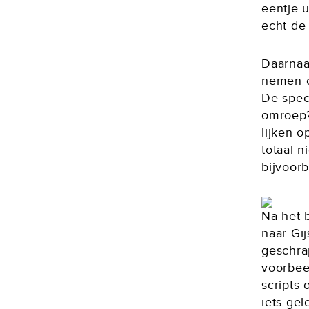
eentje u
echt d
Daarnaas
nemen o
De spec
omroep?
lijken 
totaal n
bijvoor
Na het 
naar Gi
geschrap
voorbee
scripts 
iets ge