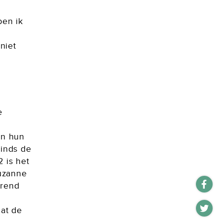
ben ik
e
niet
e
en hun
sinds de
 is het
uzanne
ërend
dat de