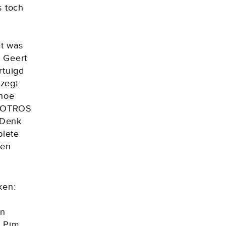
s toch
et was
n Geert
rtuigd
 zegt
 hoe
AVROTROS
 Denk
plete
 en
ken:
en
r Pim