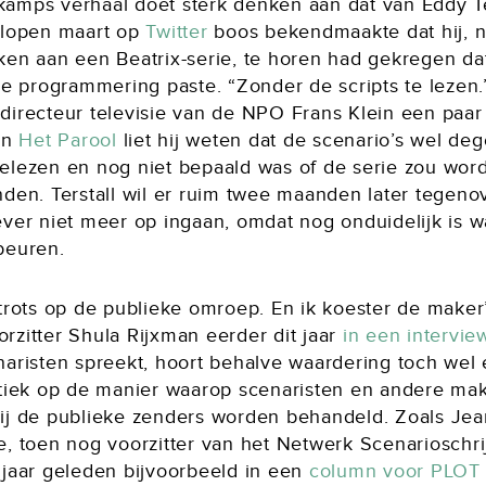
amps verhaal doet sterk denken aan dat van Eddy Ter
elopen maart op
Twitter
boos bekendmaakte dat hij, 
ken aan een Beatrix-serie, te horen had gekregen da
de programmering paste. “Zonder de scripts te lezen.
directeur televisie van de NPO Frans Klein een paa
Aan
Het Parool
liet hij weten dat de scenario’s wel dege
elezen en nog niet bepaald was of de serie zou wor
nden. Terstall wil er ruim twee maanden later tegeno
ever niet meer op ingaan, omdat nog onduidelijk is w
beuren.
trots op de publieke omroep. En ik koester de maker”
rzitter Shula Rijxman eerder dit jaar
in een intervie
naristen spreekt, hoort behalve waardering toch wel 
itiek op de manier waarop scenaristen en andere ma
ij de publieke zenders worden behandeld. Zoals Jea
e, toen nog voorzitter van het Netwerk Scenarioschri
 jaar geleden bijvoorbeeld in een
column voor PLOT