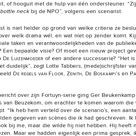
it, of hooguit met de hulp van één ondersteuner. “Zij
e
bottle neck
bij de NPO”, volgens een scenarist.
t is niet helder op grond van welke criteria ze beslu
ver welk drama wél, en wat níet op zender komt. Kijk
iale taken en verantwoordelijkheden van de publiek
 Een bepaalde visie? Of moet een nieuw project g
op
De Luizenmoeder
of een andere successerie? “Het is
iet duidelijk”, zegt Lotte Tabbers, (mede)schrijfster va
beeld
De regels van Floor, Zenith, De Boskampi’s
en
Pa
bericht over zijn Fortuyn-serie ging Ger Beukenkamp
js van Beuzekom, om erachter te komen waarom die
t. “Ik heb hem verteld over de scenario’s, een aanta
lden gegeven van scènes die ik had geschreven. Ik
ook bij me, maar die wilde hij niet hebben. Hij heeft 
lezen. Maar we hadden eigenlijk een prima gesprek, i