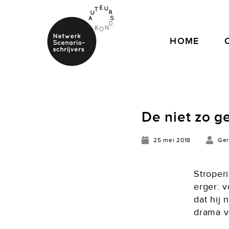
HOME
De niet zo 
25 mei 2018
Ger
Stroperi
erger: 
dat hij 
drama v