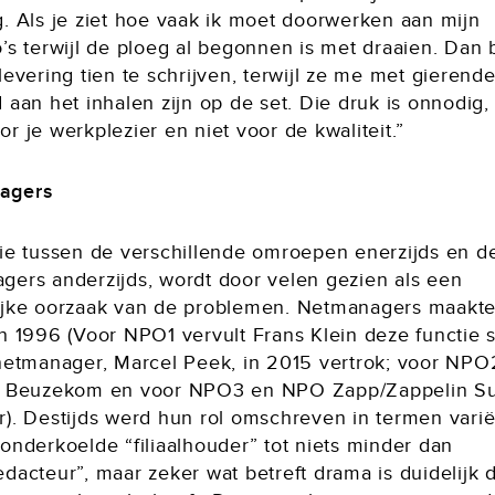
g. Als je ziet hoe vaak ik moet doorwerken aan mijn
’s terwijl de ploeg al begonnen is met draaien. Dan 
levering tien te schrijven, terwijl ze me met gierend
 aan het inhalen zijn op de set. Die druk is onnodig, 
r je werkplezier en niet voor de kwaliteit.”
agers
tie tussen de verschillende omroepen enerzijds en d
gers anderzijds, wordt door velen gezien als een
ijke oorzaak van de problemen. Netmanagers maakt
in 1996 (Voor NPO1 vervult Frans Klein deze functie 
 netmanager, Marcel Peek, in 2015 vertrok; voor NPO2
n Beuzekom en voor NPO3 en NPO Zapp/Zappelin S
r). Destijds werd hun rol omschreven in termen vari
onderkoelde “filiaalhouder” tot niets minder dan
dacteur”, maar zeker wat betreft drama is duidelijk 