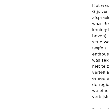
Het was
Gijs va
afspraak
waar Be
konings
boven)
serie wo
twijfels
enthous
was zek
niet te 
vertelt
ermee aa
de regi
we eind
verbijst