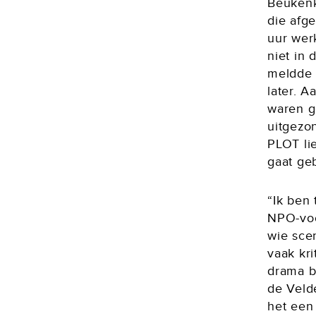
Beukenk
die afg
uur wer
niet in 
meldde 
later. 
waren g
uitgezo
PLOT li
gaat ge
“Ik ben 
NPO-voo
wie sce
vaak kr
drama b
de Veld
het een