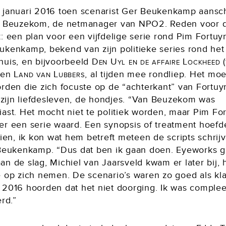
 januari 2016 toen scenarist Ger Beukenkamp aansch
n Beuzekom, de netmanager van NPO2. Reden voor 
: een plan voor een vijfdelige serie rond Pim Fortuyn
ukenkamp, bekend van zijn politieke series rond het
huis, en bijvoorbeeld
Den Uyl en de affaire Lockheed
(
 en
Land van Lubbers
, al tijden mee rondliep. Het mo
rden die zich focuste op de “achterkant” van Fortuyn
, zijn liefdesleven, de hondjes. “Van Beuzekom was
iast. Het mocht niet te politiek worden, maar Pim Fo
er een serie waard. Een synopsis of treatment hoefde
zien, ik kon wat hem betreft meteen de scripts schrijv
 Beukenkamp. “Dus dat ben ik gaan doen. Eyeworks g
n de slag, Michiel van Jaarsveld kwam er later bij, h
e op zich nemen. De scenario’s waren zo goed als kla
 2016 hoorden dat het niet doorging. Ik was complee
erd.”