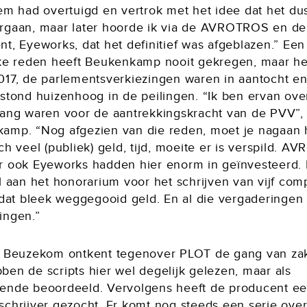
hem had overtuigd en vertrok met het idee dat het du
rgaan, maar later hoorde ik via de AVROTROS en de
t, Eyeworks, dat het definitief was afgeblazen.” Een
jke reden heeft Beukenkamp nooit gekregen, maar h
017, de parlementsverkiezingen waren in aantocht e
 stond huizenhoog in de peilingen. “Ik ben ervan ove
bang waren voor de aantrekkingskracht van de PVV”,
amp. “Nog afgezien van die reden, moet je nagaan
ch veel (publiek) geld, tijd, moeite er is verspild. 
r ook Eyeworks hadden hier enorm in geïnvesteerd.
l aan het honorarium voor het schrijven van vijf com
, dat bleek weggegooid geld. En al die vergaderingen
ingen.”
n Beuzekom ontkent tegenover PLOT de gang van za
ben de scripts hier wel degelijk gelezen, maar als
ende beoordeeld. Vervolgens heeft de producent e
schrijver gezocht. Er komt nog steeds een serie ove