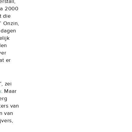
stall,
na 2000
t die
” Onzin,
r dagen
lijk
den
ver
at er
, zei
w
. Maar
erg
kers van
n van
jvers,