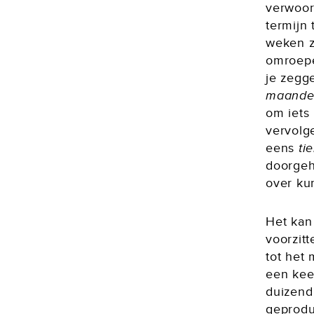
verwoor
termijn
weken z
omroepe
je zegg
maande
om iets 
vervolg
eens
ti
doorgeh
over ku
Het kan 
voorzit
tot het
een keer
duizend 
geprodu