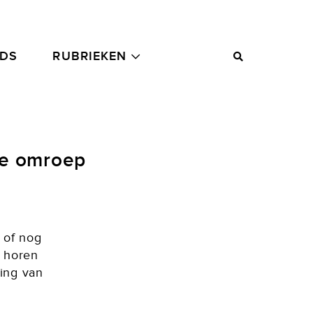
ADS
RUBRIEKEN
ke omroep
 of nog
n horen
ling van