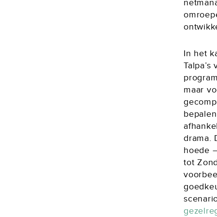
netmana
omroepe
ontwikk
In het k
Talpa’s
program
maar vo
gecompl
bepalen
afhankel
drama. 
hoede –
tot Zon
voorbeel
goedkeu
scenario
gezelre