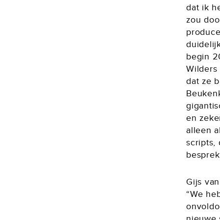
dat ik 
zou doo
producen
duideli
begin 2
Wilders
dat ze 
Beukenk
gigantis
en zeke
alleen a
scripts
besprek
Gijs va
“We heb
onvoldo
nieuwe 