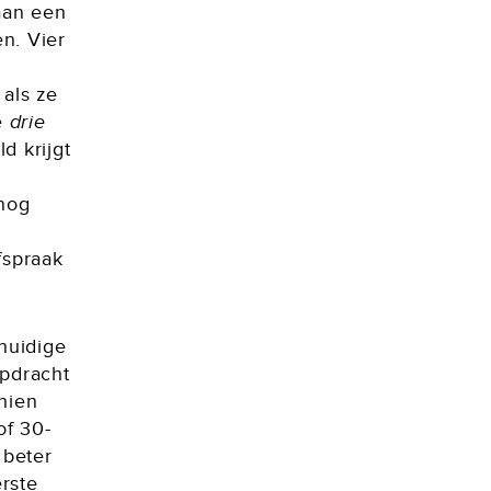
aan een
n. Vier
 als ze
je
drie
d krijgt
nog
fspraak
huidige
opdracht
hien
of 30-
 beter
rste