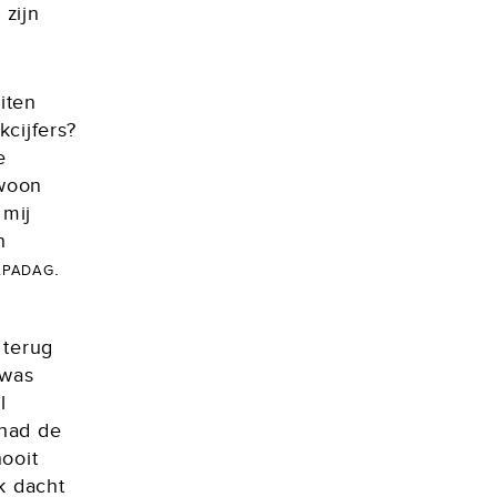
 zijn
iten
cijfers?
e
ewoon
 mij
n
padag
.
 terug
 was
l
 had de
nooit
k dacht