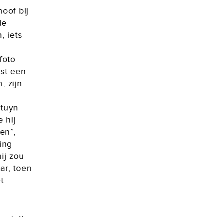
oof bij
de
, iets
foto
est een
, zijn
rtuyn
 hij
en”,
ing
ij zou
ar, toen
t