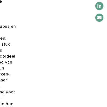
e
Tubes en
en,
 stuk
s
 oordeel
ied van
un
kerk,
paar
e
ag voor
-
 in hun