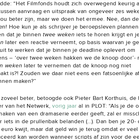
dde: “Het Filmfonds houdt zich overwegend keurig 
 tussen aanvraag en uitspraak van ongeveer zes weke
ou beter zijn, maar we doen het ermee. Nee, dan de
n! Hoe kun je als schrijver je beroepsleven plannen
en dat je binnen
twee weken
iets te horen krijgt en 
n
later een reactie verneemt, op basis waarvan je gel
uit te werken dat je binnen je deadline oplevert om
ens – ‘over twee weken hakken we de knoop door’- 
en weken
later te vernemen dat de knoop nog niet
akt is?! Zouden we daar niet eens een fatsoenlijke a
nnen maken?”
zoveel beter, betoogde ook Pieter Bart Korthuis, de 
ter van het Netwerk,
vorig jaar
al in PLOT: “Als je de 
 maken van een dramaserie eerder geeft, zal er missc
 iets in de prullenbak belanden (…). Dan ben je 20- 
euro kwijt, maar dat geld win je terug omdat er veel
ceerd kan worden wanneer scripts af zijn voor de ee