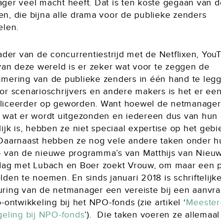
ger veel macht heeft. Dat is ten koste gegaan van d
n, die bijna alle drama voor de publieke zenders
elen.
ader van de concurrentiestrijd met de Netflixen, You
 van deze wereld is er zeker wat voor te zeggen de
mering van de publieke zenders in één hand te legg
or scenarioschrijvers en andere makers is het er een
iceerder op geworden. Want hoewel de netmanager
 wat er wordt uitgezonden en iedereen dus van hun
ijk is, hebben ze niet speciaal expertise op het geb
Daarnaast hebben ze nog vele andere taken onder h
 van de nieuwe programma’s van Matthijs van Nieuw
dag met Lubach en Boer zoekt Vrouw, om maar een 
den te noemen. En sinds januari 2018 is schriftelijk
ring van de netmanager een vereiste bij een aanvra
-ontwikkeling bij het NPO-fonds (zie artikel ‘
Meester
geling bij NPO-fonds
’). Die taken voeren ze allemaal