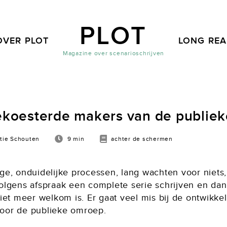
PLOT
OVER PLOT
LONG RE
Magazine over scenarioschrijven
gekoesterde makers van de publie
tie Schouten
9 min
achter de schermen
ge, onduidelijke processen, lang wachten voor niets,
volgens afspraak een complete serie schrijven en da
niet meer welkom is. Er gaat veel mis bij de ontwikke
oor de publieke omroep.