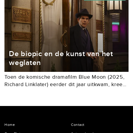
aantal...
De biopic en de kunst van het
weglaten
Toen de komische dramafilm Blue Moon (2025,
Richard Linklater) eerder dit jaar uitkwam, kreeg
die overwegend goede recensies. De dialogen,
de regie en met name Ethan Hawke, in de rol
van Lorenz...
Home
Contact