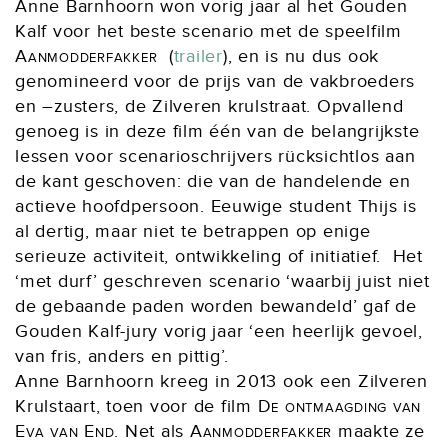
Anne Barnhoorn won vorig jaar al het Gouden
Kalf voor het beste scenario met de speelfilm
Aanmodderfakker
(
trailer
), en is nu dus ook
genomineerd voor de prijs van de vakbroeders
en –zusters, de Zilveren krulstraat. Opvallend
genoeg is in deze film één van de belangrijkste
lessen voor scenarioschrijvers rücksichtlos aan
de kant geschoven: die van de handelende en
actieve hoofdpersoon. Eeuwige student Thijs is
al dertig, maar niet te betrappen op enige
serieuze activiteit, ontwikkeling of initiatief. Het
‘met durf’ geschreven scenario ‘waarbij juist niet
de gebaande paden worden bewandeld’ gaf de
Gouden Kalf-jury vorig jaar ‘een heerlijk gevoel,
van fris, anders en pittig’.
Anne Barnhoorn kreeg in 2013 ook een Zilveren
Krulstaart, toen voor de film
De ontmaagding van
Eva van End
. Net als
Aanmodderfakker
maakte ze