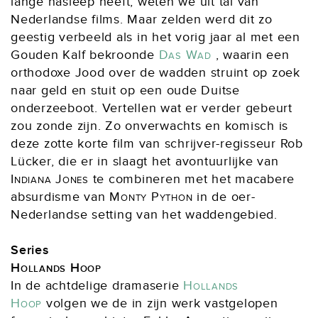
lange nasleep heeft, weten we uit tal van
Nederlandse films. Maar zelden werd dit zo
geestig verbeeld als in het vorig jaar al met een
Gouden Kalf bekroonde
Das Wad
, waarin een
orthodoxe Jood over de wadden struint op zoek
naar geld en stuit op een oude Duitse
onderzeeboot. Vertellen wat er verder gebeurt
zou zonde zijn. Zo onverwachts en komisch is
deze zotte korte film van schrijver-regisseur Rob
Lücker, die er in slaagt het avontuurlijke van
Indiana Jones
te combineren met het macabere
absurdisme van
Monty Python
in de oer-
Nederlandse setting van het waddengebied.
Series
Hollands Hoop
In de achtdelige dramaserie
Hollands
Hoop
volgen we de in zijn werk vastgelopen