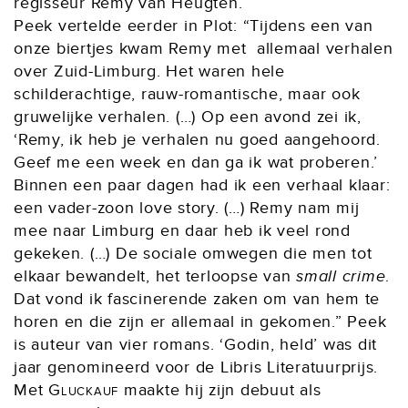
regisseur Remy van Heugten.
Peek vertelde eerder in Plot: “Tijdens een van
onze biertjes kwam Remy met allemaal verhalen
over Zuid-Limburg. Het waren hele
schilderachtige, rauw-romantische, maar ook
gruwelijke verhalen. (…) Op een avond zei ik,
‘Remy, ik heb je verhalen nu goed aangehoord.
Geef me een week en dan ga ik wat proberen.’
Binnen een paar dagen had ik een verhaal klaar:
een vader-zoon love story. (…) Remy nam mij
mee naar Limburg en daar heb ik veel rond
gekeken. (…) De sociale omwegen die men tot
elkaar bewandelt, het terloopse van
small crime
.
Dat vond ik fascinerende zaken om van hem te
horen en die zijn er allemaal in gekomen.” Peek
is auteur van vier romans. ‘Godin, held’ was dit
jaar genomineerd voor de Libris Literatuurprijs.
Met
Gluckauf
maakte hij zijn debuut als