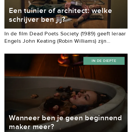
Een tuinier of architect: welke
schrijver ben jij?
In de film Dead Poets Society (1989) geeft leraar
Engels John Keating (Robin Williams) zijn
leerlingen de opdracht een gedicht te schrijven
dat ze een week later zullen moeten
IN DE DIEPTE
voordragen. Voor de...
Wanneer ben je geen beginnend
maker meer?