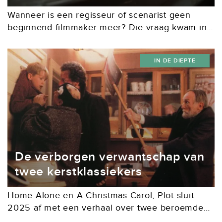
Wanneer is een regisseur of scenarist geen
beginnend filmmaker meer? Die vraag kwam in
me op toen ik merkte dat ik niet langer in
aanmerking kom voor de meeste
IN DE DIEPTE
talentontwikkelingstrajecten,...
De verborgen verwantschap van
twee kerstklassiekers
Home Alone en A Christmas Carol, Plot sluit
2025 af met een verhaal over twee beroemde
maar zeer uiteenlopende kerstfilms, die toch