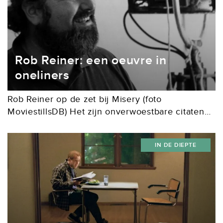
Rob Reiner: een oeuvre in
oneliners
Rob Reiner op de zet bij Misery (foto
MoviestillsDB) Het zijn onverwoestbare citaten
uit even slijtvaste films: “These go to eleven”,
“I’ll have what she’s having” en “You can’t
IN DE DIEPTE
handle the...