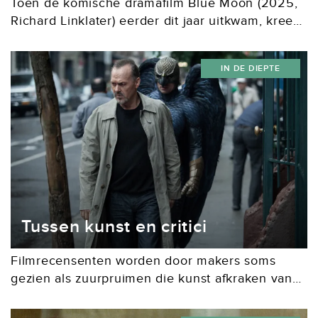
Toen de komische dramafilm Blue Moon (2025,
Richard Linklater) eerder dit jaar uitkwam, kreeg
die overwegend goede recensies. De dialogen,
de regie en met name Ethan Hawke, in de rol
IN DE DIEPTE
van Lorenz...
Tussen kunst en critici
Filmrecensenten worden door makers soms
gezien als zuurpruimen die kunst afkraken van
de zijlijn. Wat is de waarde van filmkritiek?
Waarom zijn negatieve recensies soms nodig?