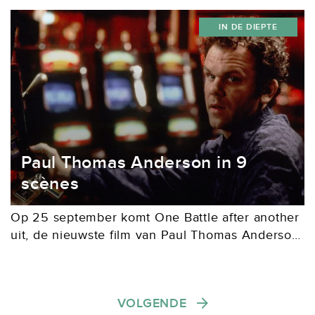
meer overeenkomsten hebben dan je op het
IN DE DIEPTE
eerste gezicht vermoedt....
Paul Thomas Anderson in 9
scènes
Op 25 september komt One Battle after another
uit, de nieuwste film van Paul Thomas Anderson
(Los Angeles, 1970). Hoog tijd om eens terug te
blikken op zijn eerste negen...
Berichten paginering
VOLGENDE