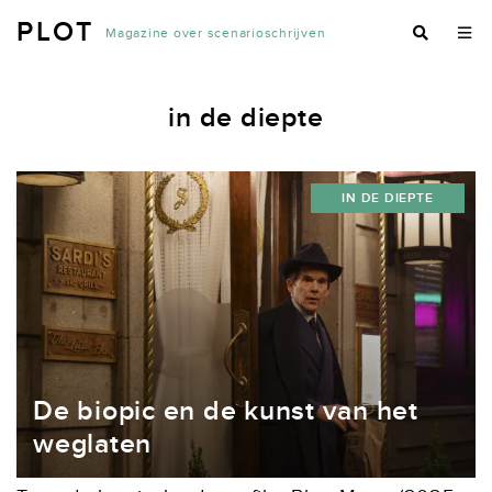
PLOT
Magazine over scenarioschrijven
in de diepte
IN DE DIEPTE
De biopic en de kunst van het
weglaten