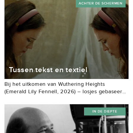
ACHTER DE SCHERMEN
En waar wringt het...
Tussen tekst en textiel
Bij het uitkomen van Wuthering Heights
(Emerald Lily Fennell, 2026) – losjes gebaseerd
op de gelijknamige roman van Emily Brontë –
kreeg het kostuumontwerp veel aandacht. Niet
IN DE DIEPTE
per se positief....