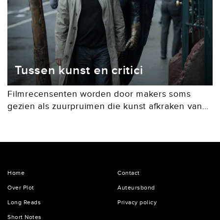
Tussen kunst en critici
Filmrecensenten worden door makers soms
gezien als zuurpruimen die kunst afkraken van
de zijlijn. Wat is de waarde van filmkritiek?
Waarom zijn negatieve recensies soms nodig?
En waar wringt het...
Home
Contact
Over Plot
Auteursbond
Long Reads
Privacy policy
Short Notes