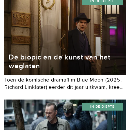
IN DE DIEPTE
De biopic en de kunst van het
weglaten
Toen de komische dramafilm Blue Moon (2025,
Richard Linklater) eerder dit jaar uitkwam, kreeg
die overwegend goede recensies. De dialogen,
de regie en met name Ethan Hawke, in de rol
IN DE DIEPTE
van Lorenz...