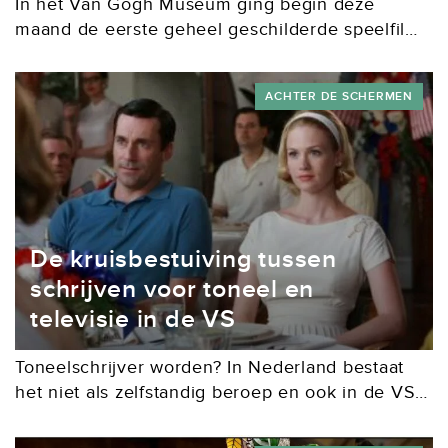
In het Van Gogh Museum ging begin deze
maand de eerste geheel geschilderde speelfilm
ter wereld in première, Loving Vincent. Een
enorm project, waarin tientallen schilderijen van
ACHTER DE SCHERMEN
Vincent van Gogh...
De kruisbestuiving tussen
schrijven voor toneel en
televisie in de VS
​Toneelschrijver worden? In Nederland bestaat
het niet als zelfstandig beroep en ook in de VS
is het sappelen. Maar een opleiding als
theaterschrijver is wel een goede opstap naar