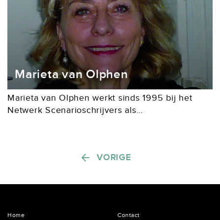
Marieta van Olphen
Marieta van Olphen werkt sinds 1995 bij het
Netwerk Scenarioschrijvers als
bureaumedewerker. Zonder Marieta zou het
Netwerk niet draaien en zouden we geen Plot
hebben. Zo simpel is dat. Of...
Berichten paginering
VORIGE
Home
Contact