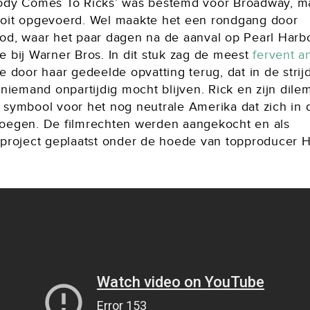
ody Comes To Ricks’ was bestemd voor Broadway, m
oit opgevoerd. Wel maakte het een rondgang door
od, waar het paar dagen na de aanval op Pearl Harb
e bij Warner Bros. In dit stuk zag de meest
fervent an
 door haar gedeelde opvatting terug, dat in de strij
 niemand onpartijdig mocht blijven. Rick en zijn dil
 symbool voor het nog neutrale Amerika dat zich in d
oegen. De filmrechten werden aangekocht en als
eproject geplaatst onder de hoede van topproducer H