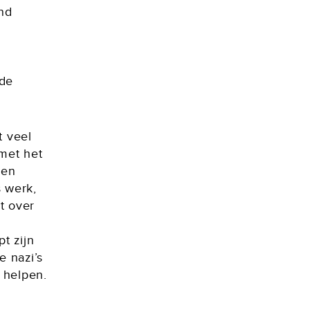
end
 de
t veel
met het
 en
s werk,
t over
t zijn
e nazi’s
 helpen.