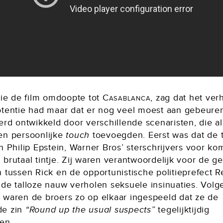
die de film omdoopte tot
Casablanca
, zag dat het ver
otentie had maar dat er nog veel moest aan gebeure
erd ontwikkeld door verschillende scenaristen, die a
en persoonlijke
touch
toevoegden. Eerst was dat de 
n Philip Epstein, Warner Bros’ sterschrijvers voor k
brutaal tintje. Zij waren verantwoordelijk voor de g
 tussen Rick en de opportunistische politieprefect R
 de talloze nauw verholen seksuele insinuaties. Volg
 waren de broers zo op elkaar ingespeeld dat ze de
de zin
“Round up the usual suspects”
tegelijktijdig
en.