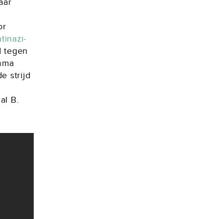
aar
or
tinazi-
d tegen
emma
e strijd
al B.