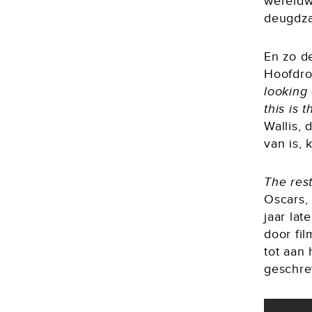
wereldw
deugdz
En zo d
Hoofdro
looking 
this is 
Wallis,
van is,
The rest
Oscars, 
jaar la
door fil
tot aan
geschre