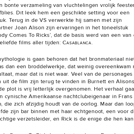
n bonte verzameling van vluchtelingen vrolijk feest
fblies. Dit leek hem een geschikte setting voor een
tuk. Terug in de VS verwerkte hij samen met zijn
artner Joan Alison zijn ervaringen in het toneelstuk
ody Comes To Ricks’, dat de basis werd van een van
liefde films aller tijden:
Casablanca
.
mythologie is gaan behoren dat het bronmateriaal nie
s dan een broddelwerkje, dat weinig overeenkwam 
ltaat, maar dat is niet waar. Veel van de personages
 uit de film zijn terug te vinden in Burnett en Alison
e plot is vrij letterlijk overgenomen. Het verhaal gaa
en cynische Amerikaanse nachtclubeigenaar in Frans
 die zich afzijdig houdt van de oorlog. Maar dan loop
efde zijn bar binnen met haar echtgenoot, een voor d
chtige verzetsleider, en Rick is de enige die hen kan