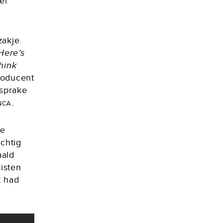
er
zakje.
Here’s
think
roducent
 sprake
nca
.
ie
chtig
aald
risten
t had