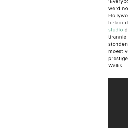
‘Everyb
werd no
Hollywo
belandd
studio
de
tirannie
stonden
moest v
prestig
Wallis.