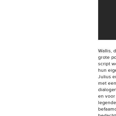
Wallis, 
grote p
script w
hun eig
Julius e
met een 
dialogen
en voor
legende
befaam
bedacht