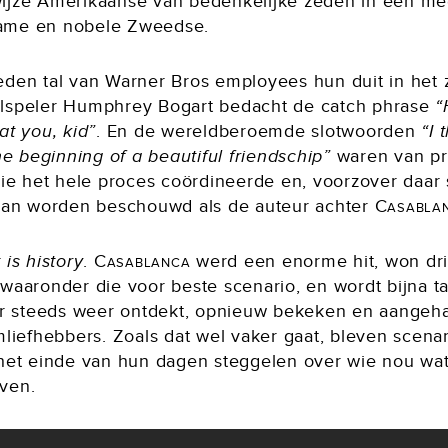
ijze Amerikaanse van bedenkelijke zeden in een me
ame en nobele Zweedse.
eden tal van Warner Bros employees hun duit in het 
lspeler Humphrey Bogart bedacht de catch phrase
“
at you, kid”
. En de wereldberoemde slotwoorden
“I 
the beginning of a beautiful friendschip”
waren van p
 die het hele proces coördineerde en, voorzover daar
 kan worden beschouwd als de auteur achter
Casabla
 is history
.
Casablanca
werd een enorme hit, won dr
waaronder die voor beste scenario, en wordt bijna ta
ter steeds weer ontdekt, opnieuw bekeken en aangeh
mliefhebbers. Zoals dat wel vaker gaat, bleven scena
 het einde van hun dagen steggelen over wie nou wa
ven.