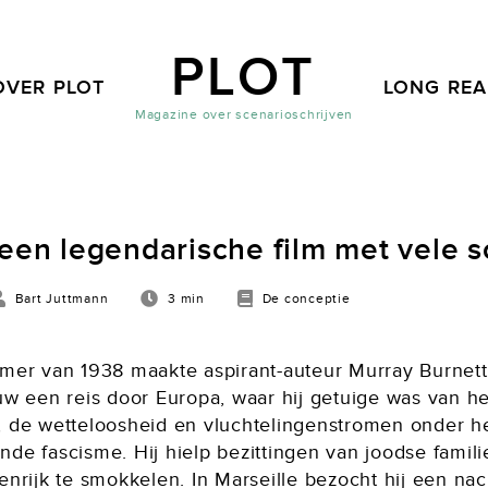
PLOT
OVER PLOT
LONG RE
Magazine over scenarioschrijven
een legendarische film met vele s
Bart Juttmann
3 min
De conceptie
omer van 1938 maakte aspirant-auteur Murray Burnet
uw een reis door Europa, waar hij getuige was van he
, de wetteloosheid en vluchtelingenstromen onder h
nde fascisme. Hij hielp bezittingen van joodse famil
enrijk te smokkelen. In Marseille bezocht hij een na