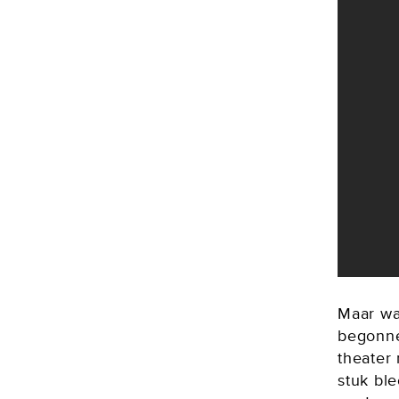
Maar wa
begonne
theater
stuk bl