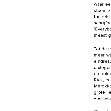
waar ee
stoom a
toneels
schrijfp
‘Everyb
meest ge
Tot de 
meer wa
eindresu
dialogen
en ook d
Rick, e
Marokko,
grote li
voortvlu