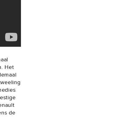
haal
n. Het
llemaal
tweeling
omedies
eestige
enault
ens de