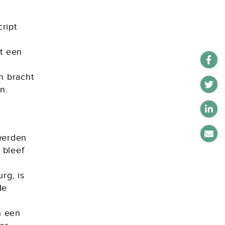
cript
t een
n bracht
n.
werden
 bleef
rg, is
de
n een