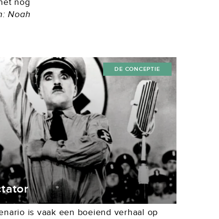
 het nog
n: Noah
DE CONCEPTIE
tator
enario is vaak een boeiend verhaal op