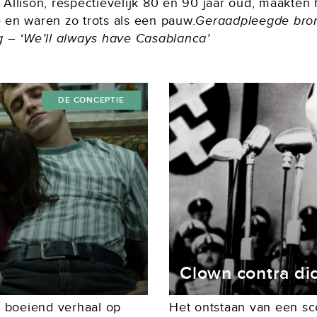
 Allison, respectievelijk 80 en 90 jaar oud, maakten
 en waren zo trots als een pauw.
Geraadpleegde bro
g – ‘We’ll always have Casablanca’
DE CONCEPTIE
Clown contra dic
n boeiend verhaal op
Het ontstaan van een sc