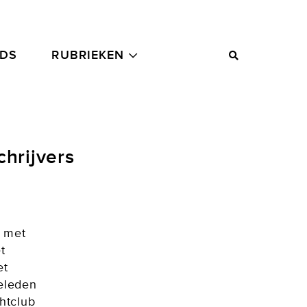
ADS
RUBRIEKEN
chrijvers
t met
t
et
ieleden
chtclub