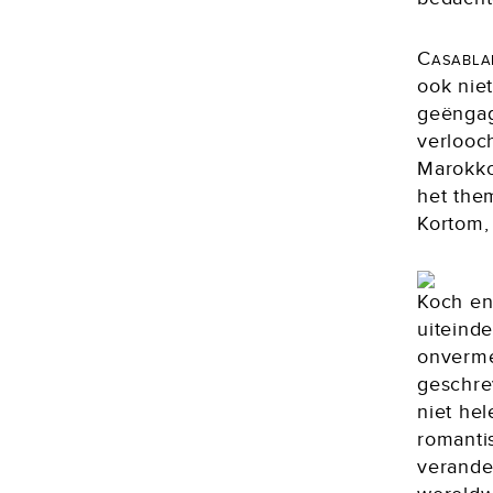
Casabl
ook nie
geëngag
verlooch
Marokko
het the
Kortom,
Koch en
uiteinde
onverme
geschrev
niet hel
romanti
verande