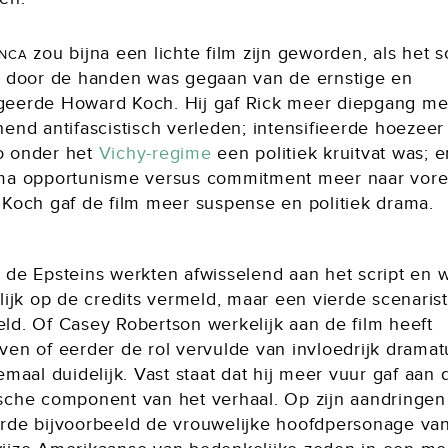
anca
zou bijna een lichte film zijn geworden, als het s
t door de handen was gegaan van de ernstige en
eerde Howard Koch. Hij gaf Rick meer diepgang me
end antifascistisch verleden; intensifieerde hoezeer
 onder het
Vichy-regime
een politiek kruitvat was; e
ma opportunisme versus commitment meer naar vore
 Koch gaf de film meer suspense en politiek drama.
 de Epsteins werkten afwisselend aan het script en 
lijk op de credits vermeld, maar een vierde scenarist
ld. Of Casey Robertson werkelijk aan de film heeft
en of eerder de rol vervulde van invloedrijk dramatu
emaal duidelijk. Vast staat dat hij meer vuur gaf aan 
sche component van het verhaal. Op zijn aandringen
rde bijvoorbeeld de vrouwelijke hoofdpersonage va