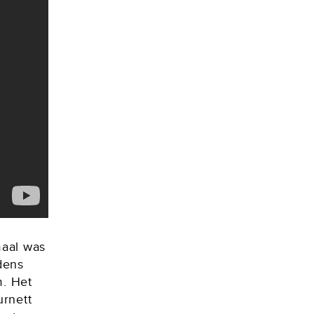
maal was
dens
m. Het
urnett