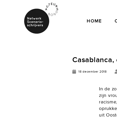
HOME
Casablanca, 
18 december 2018
In de z
zijn vro
racisme
oprukke
uit Oost