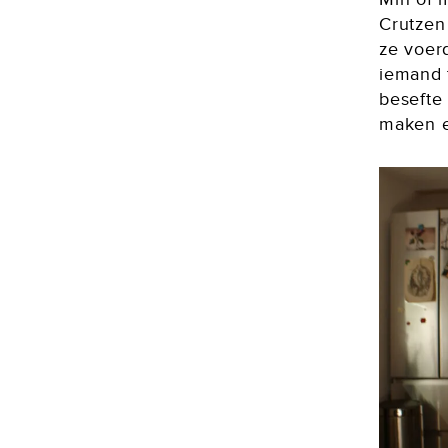
Crutzen
ze voer
iemand 
besefte
maken e