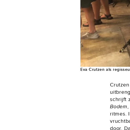
Eva Crutzen als regisseu
Crutzen 
uitbreng
schrijft
Bodem
,
ritmes. 
vruchtb
door. Da