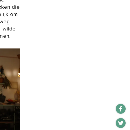
kken die
elijk om
eweg
e wilde
emen.