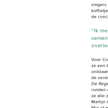
vingers
koffietj
de conce
Ik me
samen
overl
Voor Cr
ze een b
ontstaan
de serie
De Rege
ronden 
ze alle 
Martijn 
Min of 