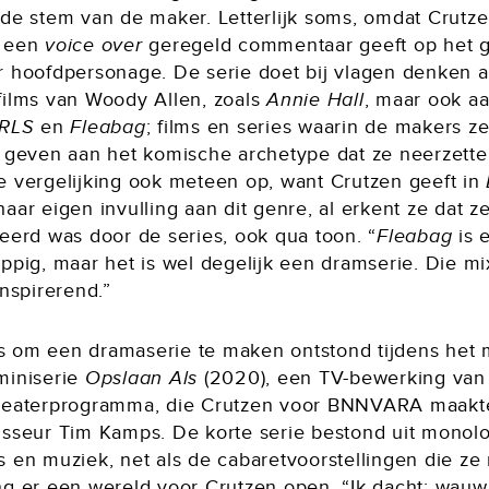
 de stem van de maker. Letterlijk soms, omdat Crutz
s een
voice over
geregeld commentaar geeft op het 
r hoofdpersonage. De serie doet bij vlagen denken 
films van Woody Allen, zoals
Annie Hall
, maar ook aa
IRLS
en
Fleabag
; films en series waarin de makers ze
e geven aan het komische archetype dat ze neerzette
e vergelijking ook meteen op, want Crutzen geeft in
aar eigen invulling aan dit genre, al erkent ze dat z
reerd was door de series, ook qua toon. “
Fleabag
is 
appig, maar het is wel degelijk een dramserie. Die m
inspirerend.”
 om een dramaserie te maken ontstond tijdens het
miniserie
Opslaan Als
(2020), een TV-bewerking van
heaterprogramma, die Crutzen voor BNNVARA maak
isseur Tim Kamps. De korte serie bestond uit monol
s en muziek, net als de cabaretvoorstellingen die ze
ng er een wereld voor Crutzen open. “Ik dacht: wauw,