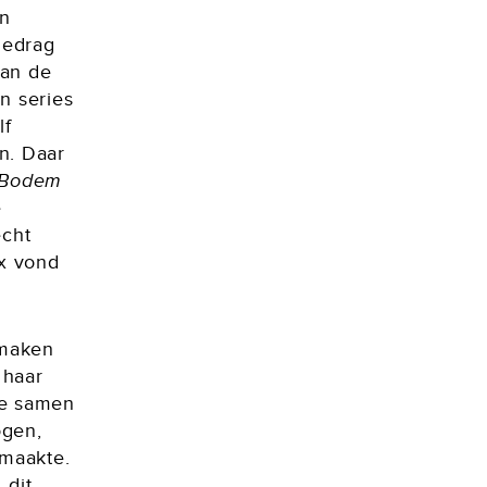
en
gedrag
aan de
n series
lf
n. Daar
Bodem
e
echt
ix vond
 maken
 haar
te samen
ogen,
 maakte.
 dit