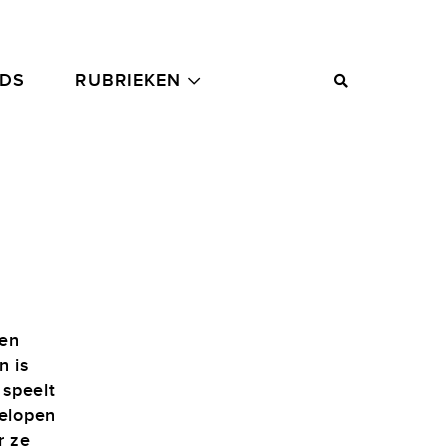
ADS
RUBRIEKEN
 en
n is
 speelt
gelopen
r ze