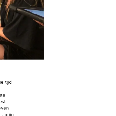
t
e tijd
ste
est
even
it mijn