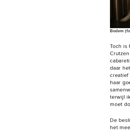
Bodem (fo
Toch is 
Crutzen 
cabaret
daar he
creatie
haar goe
samenwe
terwijl 
moet do
De besl
het mees