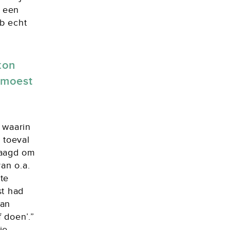
r een
eb echt
kon
 moest
 waarin
r toeval
vraagd om
an o.a.
te
st had
aan
f doen’.”
ie.