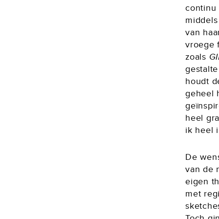
continu
middel
van haa
vroege 
zoals
G
gestalt
houdt d
geheel h
geïnspi
heel gr
ik heel 
De wens
van de 
eigen t
met reg
sketche
Toch gi