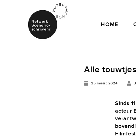
HOME
Alle touwtje
25 maart 2024
B
Sinds 1
acteur 
verantw
bovendi
Filmfes