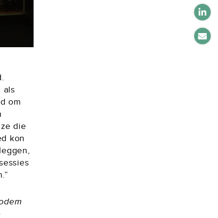
.
 als
nd om
n
jze die
oed kon
leggen,
nsessies
.”
odem
e