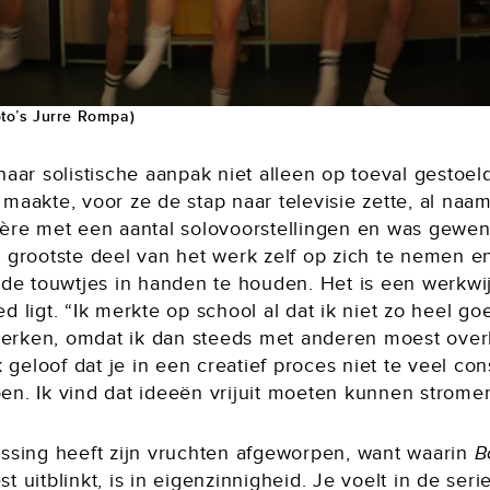
to’s Jurre Rompa)
haar solistische aanpak niet alleen op toeval gestoeld
maakte, voor ze de stap naar televisie zette, al naam
ière met een aantal solovoorstellingen en was gewe
t grootste deel van het werk zelf op zich te nemen e
f de touwtjes in handen te houden. Het is een werkwi
d ligt. “Ik merkte op school al dat ik niet zo heel g
rken, omdat ik dan steeds met anderen moest over
ik geloof dat je in een creatief proces niet te veel co
en. Ik vind dat ideeën vrijuit moeten kunnen stromen
issing heeft zijn vruchten afgeworpen, want waarin
B
t uitblinkt, is in eigenzinnigheid. Je voelt in de seri