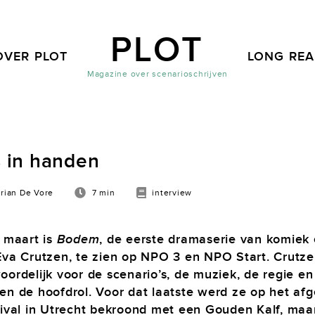
PLOT
OVER PLOT
LONG RE
Magazine over scenarioschrijven
s in handen
rian De Vore
7 min
interview
1 maart is
Bodem
, de eerste dramaserie van komiek
Eva Crutzen, te zien op NPO 3 en NPO Start. Crutze
oordelijk voor de scenario’s, de muziek, de regie en
en de hoofdrol. Voor dat laatste werd ze op het af
tival in Utrecht bekroond met een Gouden Kalf, maa