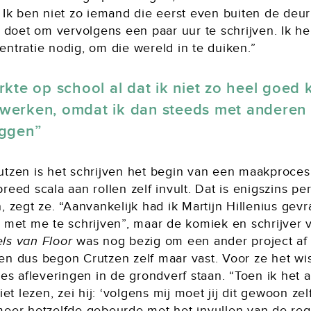
. Ik ben niet zo iemand die eerst even buiten de deu
e doet om vervolgens een paar uur te schrijven. Ik h
ntratie nodig, om die wereld in te duiken.”
rkte op school al dat ik niet zo heel goed 
werken, omdat ik dan steeds met anderen
eggen
utzen is het schrijven het begin van een maakproces
reed scala aan rollen zelf invult. Dat is enigszins pe
, zegt ze. “Aanvankelijk had ik Martijn Hillenius ge
 met me te schrijven”, maar de komiek en schrijver v
ls van Floor
was nog bezig om een ander project af 
en dus begon Crutzen zelf maar vast. Voor ze het wi
zes afleveringen in de grondverf staan. “Toen ik het 
liet lezen, zei hij: ‘volgens mij moet jij dit gewoon zel
meer hetzelfde gebeurde met het invullen van de reg