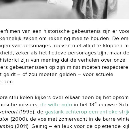
verfilmen van een historische gebeurtenis zijn er voo
kennelijk zaken om rekening mee te houden. De em
ingen van personages hoeven niet altijd te kloppen m
kheid, zeker als het fictieve personages zijn, maar d
historici zijn van mening dat de verhalen over onze
ers gebeurtenissen op zijn minst moeten respectere
at geldt – of zou moeten gelden – voor actuele
rpen.
fora struikelen kijkers over elkaar heen bij het ops
e
torische missers:
de witte auto
in het 13
-eeuwse Sch
veheart
(1995), de
gastank achterop een antieke str
ator
(2000), de vos met zomervacht in de barre wint
embla
(2011). Geinig – en leuk voor de oplettende kij