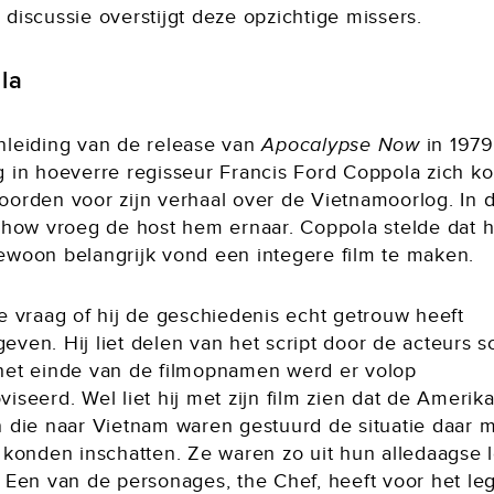
discussie overstijgt deze opzichtige missers.
la
nleiding van de release van
Apocalypse Now
in 1979
g in hoeverre regisseur Francis Ford Coppola zich k
oorden voor zijn verhaal over de Vietnamoorlog. In 
Show vroeg de host hem ernaar. Coppola stelde dat hi
ewoon belangrijk vond een integere film te maken.
e vraag of hij de geschiedenis echt getrouw heeft
ven. Hij liet delen van het script door de acteurs s
het einde van de filmopnamen werd er volop
iseerd. Wel liet hij met zijn film zien dat de Amerik
n die naar Vietnam waren gestuurd de situatie daar 
k konden inschatten. Ze waren zo uit hun alledaagse 
. Een van de personages, the Chef, heeft voor het le