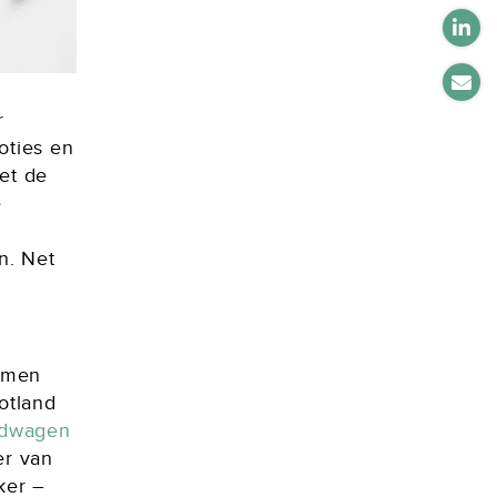
r
oties en
et de
e
n. Net
ommen
otland
ijdwagen
er van
ker –