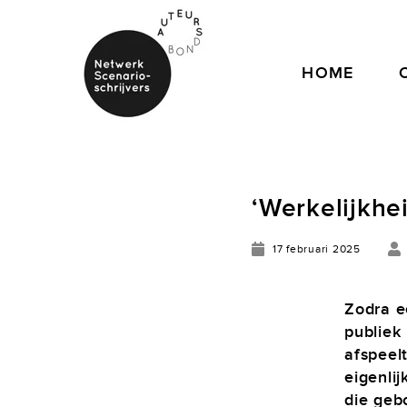
HOME
‘Werkelijkhei
17 februari 2025
Zodra ee
publiek 
afspeelt
eigenli
die geb