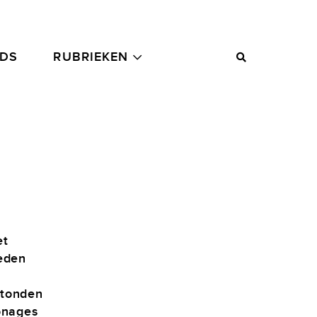
ADS
RUBRIEKEN
et
leden
Stonden
onages