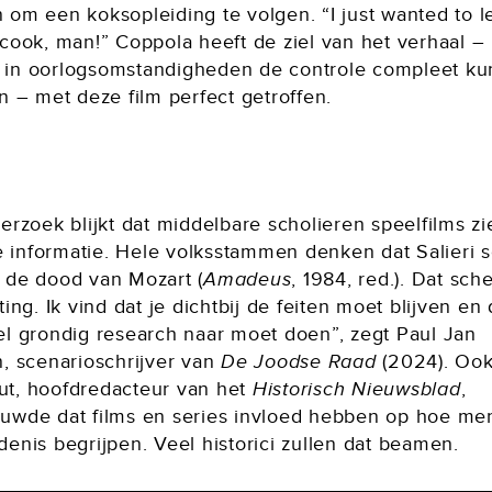
 om een koksopleiding te volgen. “I just wanted to l
 cook, man!” Coppola heeft de ziel van het verhaal –
in oorlogsomstandigheden de controle compleet k
n – met deze film perfect getroffen.
erzoek blijkt dat middelbare scholieren speelfilms zi
ke informatie. Hele volksstammen denken dat Salieri 
 de dood van Mozart (
Amadeus
, 1984, red.). Dat sch
ting. Ik vind dat je dichtbij de feiten moet blijven en 
el grondig research naar moet doen”, zegt Paul Jan
n, scenarioschrijver van
De Joodse Raad
(2024). Ook
t, hoofdredacteur van het
Historisch Nieuwsblad
,
uwde dat films en series invloed hebben op hoe me
enis begrijpen. Veel historici zullen dat beamen.