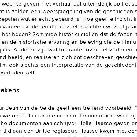
 weer te geven, het verhaal dat uiteindelijk op het 
nt is zelden een weerspiegeling van de geschiedenis.
bepalen wat er echt gebeurd is. Hoe geef je inzicht i
 van een verleden dat in veel opzichten wezenlijk a
 het heden? Sommige historici stellen dat de feiten
en de historische ervaring en beleving die de film u
jk is. Anderen zijn wat toleranter over het verleden i
d beeld, en realiseren zich dat geschreven geschie
film ook slechts een interpretatie van de geschiedeni
 verleden zelf.
tekens
ur Jean van de Velde geeft een treffend voorbeeld. 
 we op de Filmacademie een documentaire, waarbij
sche documenten aan schrijver Hella Haasse gaven e
kertijd aan een Britse regisseur. Haasse kwam met e