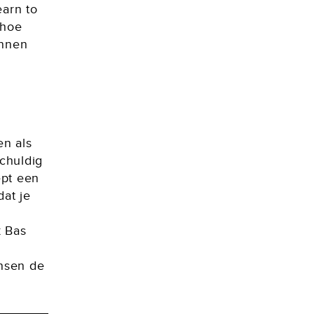
earn to
 hoe
unnen
en als
schuldig
ept een
dat je
 Bas
nsen de