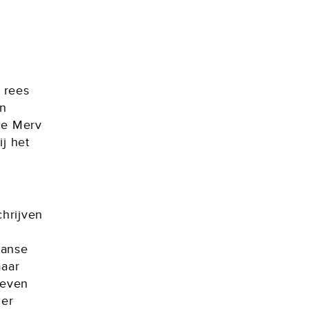
 rees
on
de Merv
j het
chrijven
aanse
maar
leven
ger