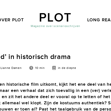
PLOT
OVER PLOT
LONG RE
Magazine over scenarioschrijven
d’ in historisch drama
Lianne Damen
10 min
in de diepte
n historische film uitkomt, kijkt het ene deel van h
naar een verhaal dat zich toevallig in een (ver) ver
 en zit het andere deel er vooral op te letten of het
jk allemaal wel klopt. Zijn de kostuums authentiek? 
ouwen er toen al? Past het taalgebruik van de pers