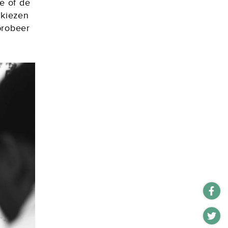
e of de
 kiezen
 probeer