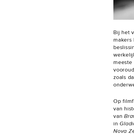
Bij het 
makers 
besliss
werkelij
meeste 
vooroud
zoals d
onderwe
Op film
van his
van
Bra
in
Gladi
Nova Z