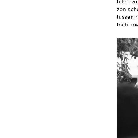
tekst vo
zon sch
tussen r
toch zov