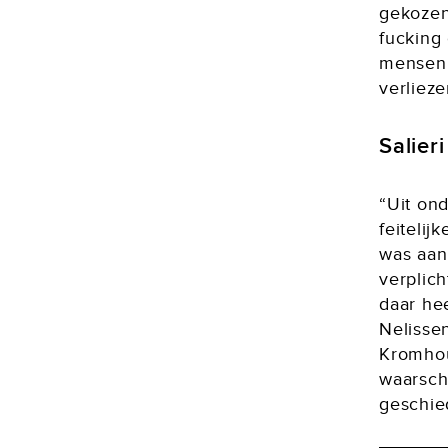
gekozen
fucking
mensen 
verlieze
Salieri
“Uit ond
feitelij
was aan
verplich
daar he
Nelisse
Kromhou
waarsch
geschied