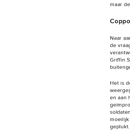
maar de 
Coppo
Naar aa
de vraa
verantw
Griffin 
buiteng
Het is d
weergege
en aan 
geïmprov
soldate
moeilij
geplukt