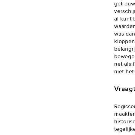
getrouw
verschij
al kunt 
waarden
was dan
kloppen 
belangri
bewegen
net als 
niet het
Vraag
Regisse
maakten
histori
tegelij