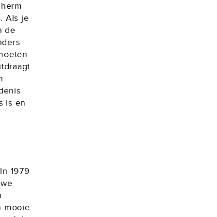
scherm
 Als je
n de
nders
 moeten
itdraagt
n
denis
s is en
“In 1979
 we
n
en mooie