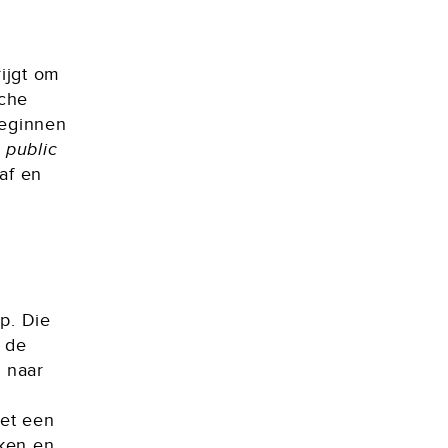
rijgt om
che
beginnen
e
public
af en
p. Die
e de
h naar
et een
jken en