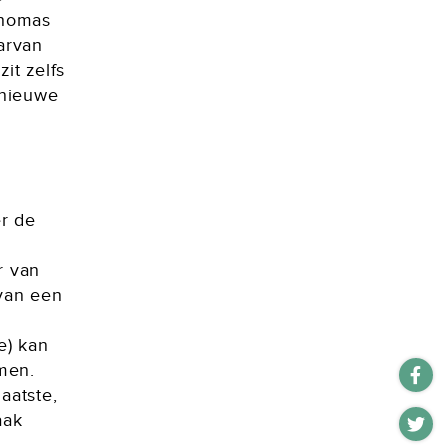
Thomas
arvan
it zelfs
 nieuwe
r de
r van
 van een
e) kan
men.
aatste,
aak