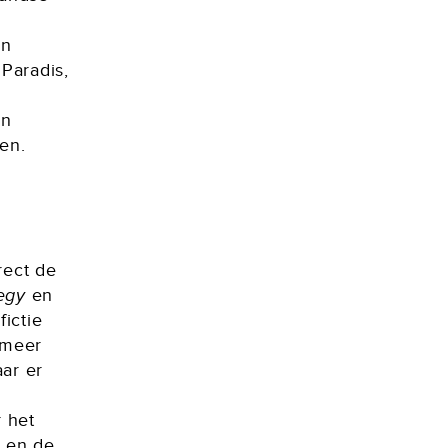
en
 Paradis,
en
en.
rect de
egy
en
fictie
l meer
ar er
r het
, en de