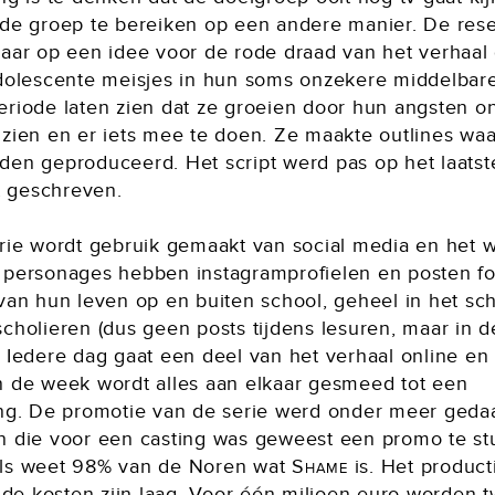
 de groep te bereiken op een andere manier. De res
haar op een idee voor de rode draad van het verhaal
adolescente meisjes in hun soms onzekere middelbar
eriode laten zien dat ze groeien door hun angsten o
 zien en er iets mee te doen. Ze maakte outlines wa
den geproduceerd. Het script werd pas op het laatst
 geschreven.
erie wordt gebruik gemaakt van social media en het 
 personages hebben instagramprofielen en posten fo
 van hun leven op en buiten school, geheel in het s
cholieren (dus geen posts tijdens lesuren, maar in d
. Iedere dag gaat een deel van het verhaal online en
n de week wordt alles aan elkaar gesmeed tot een
ing. De promotie van de serie werd onder meer geda
n die voor een casting was geweest een promo te st
ls weet 98% van de Noren wat
Shame
is. Het produc
, de kosten zijn laag. Voor één miljoen euro worden t