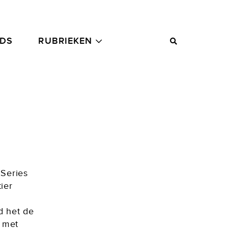
ADS
RUBRIEKEN
 Series
ier
r
d het de
k met