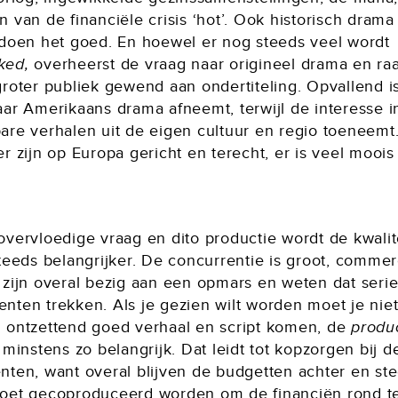
 van de financiële crisis ‘hot’. Ook historisch drama
 doen het goed. En hoewel er nog steeds veel wordt
ked,
overheerst de vraag naar origineel drama en ra
groter publiek gewend aan ondertiteling. Opvallend i
aar Amerikaans drama afneemt, terwijl de interesse i
are verhalen uit de eigen cultuur en regio toeneemt.
r zijn op Europa gericht en terecht, er is veel moois 
overvloedige vraag en dito productie wordt de kwalit
teeds belangrijker. De concurrentie is groot, commer
 zijn overal bezig aan een opmars en weten dat seri
nten trekken. Als je gezien wilt worden moet je niet
 ontzettend goed verhaal en script komen, de
produ
 minstens zo belangrijk. Dat leidt tot kopzorgen bij d
nten, want overal blijven de budgetten achter en st
oet gecoproduceerd worden om de financiën rond t