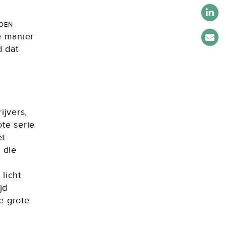
oen
e manier
d dat
ijvers,
ote serie
et
 die
licht
jd
e grote