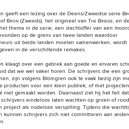
n geeft een lezing over de Deens/Zweedse serie
Br
 of
Bron
(Zweeds), het origineel van
The Bridge
, en d
het thema in de serie, een slachtoffer van een moor
evonden op de grens van twee landen waardoor
heurs uit beide landen moeten samenwerken, wordt
even in de verschillende remakes.
n klaagt over een gebrek aan goede en ervaren schr
id dat we wel vaker horen. De schrijvers die een gr
nen, zijn volgens Blomgren ook te vaak bezig zijn m
ke producten voor een klein publiek, of met projecten
 niet gemaakt worden. Daarnaast ziet hij het feit dat
schrijvers eindeloos laten wachten op groen of rood 
 project als nodeloze verspilling. Tijdens die wachtti
en kunnen schrijvers zich niet committeren aan ander
n.