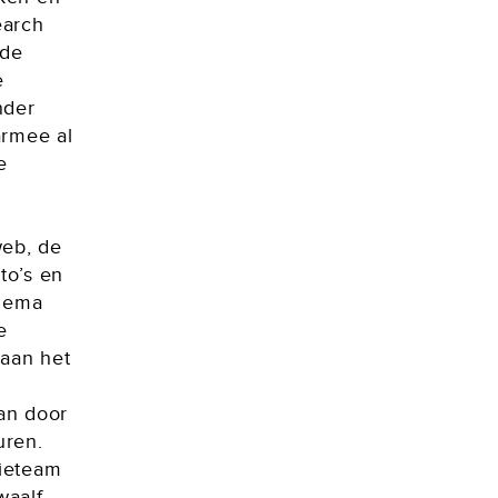
earch
 de
e
nder
armee al
e
web, de
to’s en
chema
e
 aan het
an door
uren.
tieteam
waalf