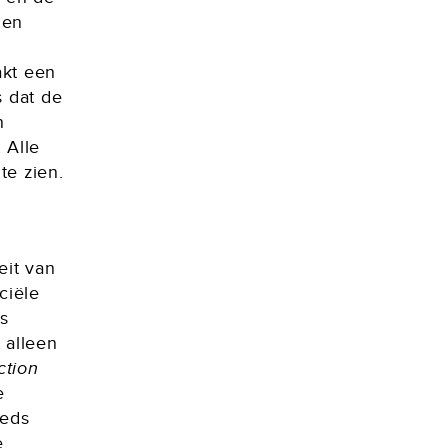
 en
akt een
s dat de
n
 Alle
te zien.
eit van
ciële
es
 alleen
ction
e
eeds
e