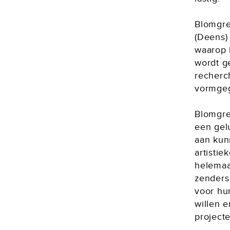
Blomgre
(Deens)
waarop 
wordt g
recherc
vormgeg
Blomgre
een gelu
aan kun
artistie
helemaal
zenders 
voor hun
willen 
projecte