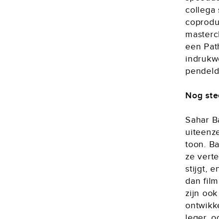
collega
coprodu
mastercl
een Pat
indrukw
pendeld
Nog st
Sahar Ba
uiteenz
toon. B
ze verte
stijgt, 
dan fil
zijn oo
ontwikke
leger, 