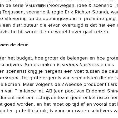
 In de serie
Valkyrien
(Noorwegen, idee & scenario 
Torjussen; scenario & regie Erik Richter Strand), wa
e aflevering op de openingsavond in première ging, z
 een distributeur die ervan overtuigd is dat het een
avische hit wordt die de wereld over gaat reizen.
ssen de deur
ter het budget, hoe groter de belangen en hoe grote
 schrijvers. Series maken is
serious business
en als
en scenarist krijg je nergens een voet tussen de deu
tersroom
. Tot grote ergernis van scenaristen die net
e komen. Maar volgens de Zweedse producent Lars
n van Filmlance Int. AB (een poot van Endemol Shin
ducent met een schrijversteam geen enkel risico ne
 goed worden, en het moet op tijd af en vooral dat l
nder grote tijdsdruk, is voor onervaren schrijvers v