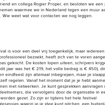
riend en collega Rogier Proper, en besloten we een 
nemen waarmee we in Nederland tegen een muur aa
. Wie weet wat voor contacten we nog leggen.
ival is voor een deel vrij toegankelijk, maar iedereen
 professioneel bezoekt, heeft zich van te voren aang
as gekocht. De kosten lopen uiteen, schrijvers krij
(dit jaar was het € 219, het volle bedrag is € 450), di
en eindfeest zijn allemaal inbegrepen, maar je slaapp
 zelf regelen. Vanaf het moment dat je je hebt aanme
nnen met netwerken. Je kunt gesprekken aanvragen
deelnemers, die vervolgens door de organisatie in e
orden gezet. Zo zijn er tijdens het hele festival
tesessies waarin je je idee kunt pitchen, een buiten