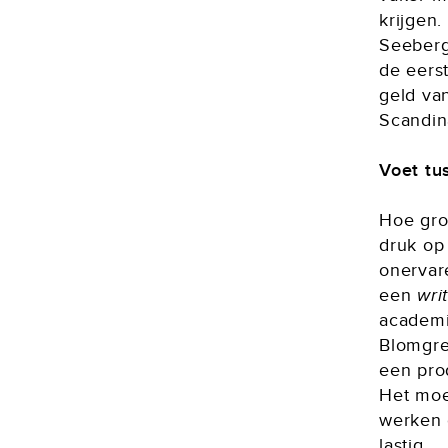
krijgen.
Seeberg 
de eerst
geld van
Scandin
Voet tu
Hoe gro
druk op
onervar
een
wri
academi
Blomgre
een pro
Het moet
werken o
lastig.