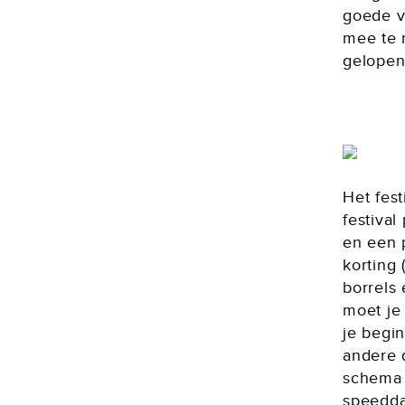
goede v
mee te 
gelopen
Het fest
festival
en een p
korting 
borrels 
moet je
je begi
andere 
schema w
speedda