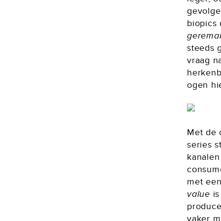
gevolgen
biopics
gerema
steeds 
vraag n
herkenb
ogen hie
Met de 
series s
kanalen
consume
met een
value
is
produce
vaker m