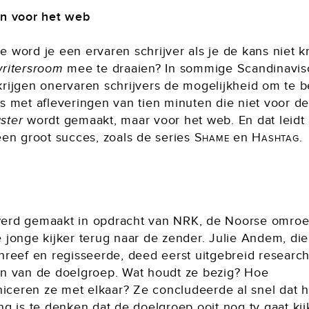
en voor het web
 word je een ervaren schrijver als je de kans niet k
ritersroom
mee te draaien? In sommige Scandinavis
krijgen onervaren schrijvers de mogelijkheid om te 
es met afleveringen van tien minuten die niet voor d
ster
wordt gemaakt, maar voor het web. En dat leidt 
een groot succes, zoals de series
Shame
en
Hashtag
.
erd gemaakt in opdracht van NRK, de Noorse omroe
 jonge kijker terug naar de zender. Julie Andem, di
chreef en regisseerde, deed eerst uitgebreid researc
en van de doelgroep. Wat houdt ze bezig? Hoe
ceren ze met elkaar? Ze concludeerde al snel dat h
ng is te denken dat de doelgroep ooit nog tv gaat ki