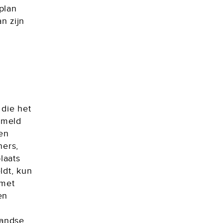
plan
n zijn
 die het
emeld
gen
ners,
laats
ldt, kun
 met
en
landse