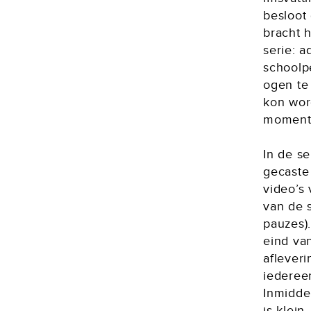
besloot
bracht 
serie: 
schoolp
ogen te
kon wor
moment
In de s
gecaste
video’s
van de s
pauzes)
eind va
aflever
iederee
Inmidde
is klein