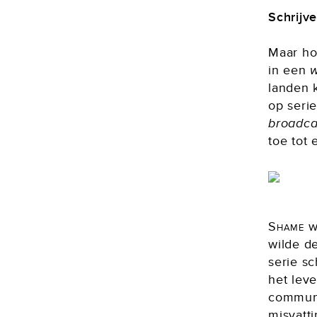
Schrijv
Maar hoe
in een
w
landen 
op seri
broadca
toe tot 
Shame
w
wilde de
serie s
het lev
communi
misvatti