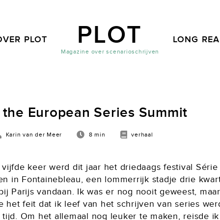
PLOT
OVER PLOT
LONG RE
Magazine over scenarioschrijven
; the European Series Summit
Karin van der Meer
8 min
verhaal
vijfde keer werd dit jaar het driedaags festival Série
n in Fontainebleau, een lommerrijk stadje drie kwart
bij Parijs vandaan. Ik was er nog nooit geweest, maa
het feit dat ik leef van het schrijven van series wer
 tijd. Om het allemaal nog leuker te maken, reisde i