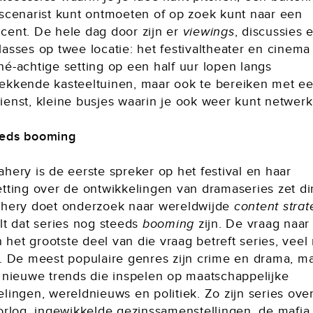
 scenarist kunt ontmoeten of op zoek kunt naar een
cent. De hele dag door zijn er
viewings
, discussies 
asses op twee locatie: het festivaltheater en cinema
hé-achtige setting op een half uur lopen langs
ekkende kasteeltuinen, maar ook te bereiken met e
ienst, kleine busjes waarin je ook weer kunt netwerk
eeds booming
hery is de eerste spreker op het festival en haar
etting over de ontwikkelingen van dramaseries zet di
ahery doet onderzoek naar wereldwijde
content strat
lt dat series nog steeds
booming
zijn. De vraag naar 
en het grootste deel van die vraag betreft series, vee
m. De meest populaire genres zijn crime en drama, ma
k nieuwe trends die inspelen op maatschappelijke
lingen, wereldnieuws en politiek. Zo zijn series ove
oorlog, ingewikkelde gezinssamenstellingen, de mafia