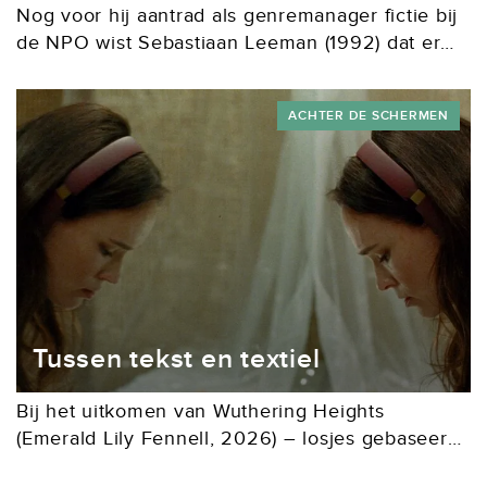
Nog voor hij aantrad als genremanager fictie bij
de NPO wist Sebastiaan Leeman (1992) dat er
bezuinigd moest worden. Hoewel het aantal
series iets krimpt, ziet hij nog genoeg kansen...
ACHTER DE SCHERMEN
Tussen tekst en textiel
Bij het uitkomen van Wuthering Heights
(Emerald Lily Fennell, 2026) – losjes gebaseerd
op de gelijknamige roman van Emily Brontë –