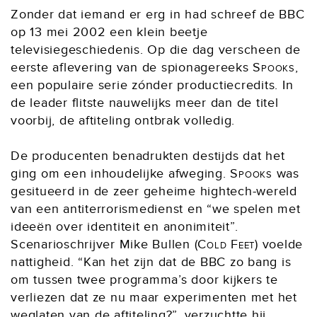
Zonder dat iemand er erg in had schreef de BBC
op 13 mei 2002 een klein beetje
televisiegeschiedenis. Op die dag verscheen de
eerste aflevering van de spionagereeks
Spooks
,
een populaire serie zónder productiecredits. In
de leader flitste nauwelijks meer dan de titel
voorbij, de aftiteling ontbrak volledig.
De producenten benadrukten destijds dat het
ging om een inhoudelijke afweging.
Spooks
was
gesitueerd in de zeer geheime hightech-wereld
van een antiterrorismedienst en “we spelen met
ideeën over identiteit en anonimiteit”.
Scenarioschrijver Mike Bullen (
Cold Feet
) voelde
nattigheid. “Kan het zijn dat de BBC zo bang is
om tussen twee programma’s door kijkers te
verliezen dat ze nu maar experimenten met het
weglaten van de aftiteling?”, verzuchtte hij