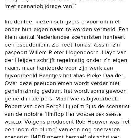
‘met scenariobijdrage van’.”
Incidenteel kiezen schrijvers ervoor om niet
onder hun eigen naam te worden vermeld. Een
klein aantal Nederlandse scenaristen hanteert
een pseudoniem. Zo heet Tomas Ross in z’n
paspoort Willem Pieter Hogendoorn. Haye van
der Heijden schrijft regelmatig onder z’n eigen
naam, maar hanteerde voor zijn werk aan
bijvoorbeeld Baantjes het alias Pieke Daalder.
Over deze pseudoniemen wordt verder niet
geheimzinnig gedaan, het wordt soms gewoon
gemeld in de pers. Maar wie is bijvoorbeeld
Robert van den Berg? Hij (of zij?) is de scenarist
van de notoire filmflop
Het woeden der gehele
wereld
. Volgens producent Rob Houwer was het
een ‘nom de plume’ van een nog onervaren
scenarist. IMDB noemt hemzelf als schrijver,