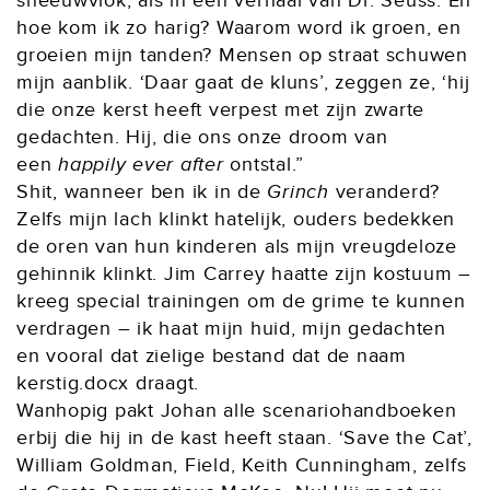
sneeuwvlok, als in een verhaal van Dr. Seuss. En
hoe kom ik zo harig? Waarom word ik groen, en
groeien mijn tanden? Mensen op straat schuwen
mijn aanblik. ‘Daar gaat de kluns’, zeggen ze, ‘hij
die onze kerst heeft verpest met zijn zwarte
gedachten. Hij, die ons onze droom van
een
happily ever after
ontstal.”
Shit, wanneer ben ik in de
Grinch
veranderd?
Zelfs mijn lach klinkt hatelijk, ouders bedekken
de oren van hun kinderen als mijn vreugdeloze
gehinnik klinkt. Jim Carrey haatte zijn kostuum –
kreeg special trainingen om de grime te kunnen
verdragen – ik haat mijn huid, mijn gedachten
en vooral dat zielige bestand dat de naam
kerstig.docx draagt.
Wanhopig pakt Johan alle scenariohandboeken
erbij die hij in de kast heeft staan. ‘Save the Cat’,
William Goldman, Field, Keith Cunningham, zelfs