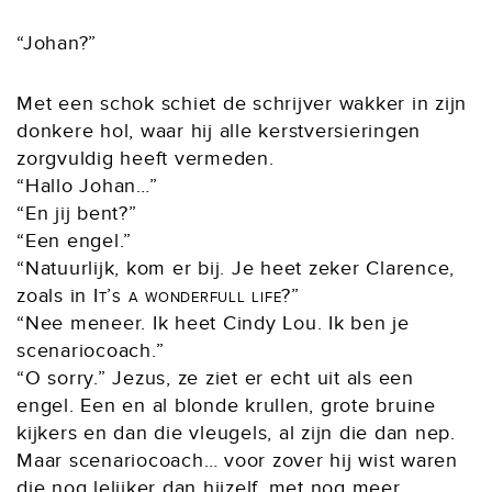
“Johan?”
Met een schok schiet de schrijver wakker in zijn
donkere hol, waar hij alle kerstversieringen
zorgvuldig heeft vermeden.
“Hallo Johan…”
“En jij bent?”
“Een engel.”
“Natuurlijk, kom er bij. Je heet zeker Clarence,
zoals in
It’s a wonderfull life
?”
“Nee meneer. Ik heet Cindy Lou. Ik ben je
scenariocoach.”
“O sorry.” Jezus, ze ziet er echt uit als een
engel. Een en al blonde krullen, grote bruine
kijkers en dan die vleugels, al zijn die dan nep.
Maar scenariocoach… voor zover hij wist waren
die nog lelijker dan hijzelf, met nog meer