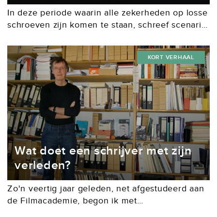
In deze periode waarin alle zekerheden op losse
schroeven zijn komen te staan, schreef scenarist
Don Duyns op verzoek van Plot een verhaal
geïnspireerd door het coronavirus.
KORT VERHAAL
Wat doet een schrijver met zijn
verleden?
Zo'n veertig jaar geleden, net afgestudeerd aan
de Filmacademie, begon ik met
scenarioschrijven. Met Pim de la Parra, de helft