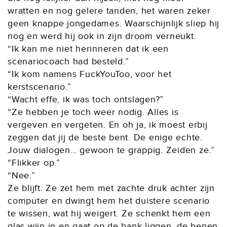
wratten en nog gelere tanden, het waren zeker
geen knappe jongedames. Waarschijnlijk sliep hij
nog en werd hij ook in zijn droom verneukt.
“Ik kan me niet herinneren dat ik een
scenariocoach had besteld.”
“Ik kom namens FuckYouToo, voor het
kerstscenario.”
“Wacht effe, ik was toch ontslagen?”
“Ze hebben je toch weer nodig. Alles is
vergeven en vergeten. En oh ja, ik moest erbij
zeggen dat jij de beste bent. De enige echte.
Jouw dialogen… gewoon te grappig. Zeiden ze.”
“Flikker op.”
“Nee.”
Ze blijft. Ze zet hem met zachte druk achter zijn
computer en dwingt hem het duistere scenario
te wissen, wat hij weigert. Ze schenkt hem een
glas wijn in en gaat op de bank liggen, de benen