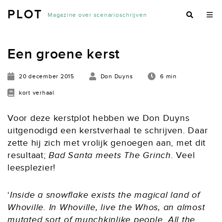
PLOT
Magazine over scenarioschrijven
Een groene kerst
20 december 2015
Don Duyns
6 min
kort verhaal
Voor deze kerstplot hebben we Don Duyns
uitgenodigd een kerstverhaal te schrijven. Daar
zette hij zich met vrolijk genoegen aan, met dit
resultaat;
Bad Santa meets The Grinch
. Veel
leesplezier!
‘
Inside a snowflake exists the magical land of
Whoville. In Whoville, live the Whos, an almost
mutated sort of munchkinlike people. All the