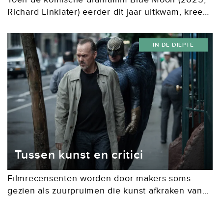
Richard Linklater) eerder dit jaar uitkwam, kreeg
die overwegend goede recensies. De dialogen,
de regie en met name Ethan Hawke, in de rol
IN DE DIEPTE
van Lorenz...
Tussen kunst en critici
Filmrecensenten worden door makers soms
gezien als zuurpruimen die kunst afkraken van
de zijlijn. Wat is de waarde van filmkritiek?
Waarom zijn negatieve recensies soms nodig?