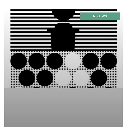
18.30 uurWaar: Tuin van Van Deysselhuis aan De
Lairessestraat 125 in Amsterdam
NIEUWS