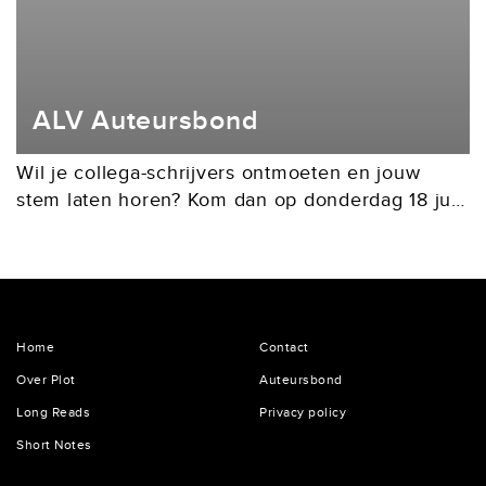
ALV Auteursbond
Wil je collega-schrijvers ontmoeten en jouw
stem laten horen? Kom dan op donderdag 18 juni
2026 naar de Algemene Ledenvergadering in
de Tolhuistuin te Amsterdam (IJpromenade 2).
We beginnen om...
Home
Contact
Over Plot
Auteursbond
Long Reads
Privacy policy
Short Notes