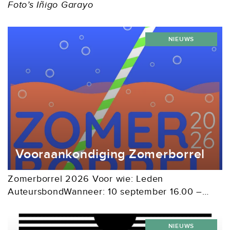
Foto’s Iñigo Garayo
NIEUWS
Vooraankondiging Zomerborrel
Zomerborrel 2026 Voor wie: Leden
AuteursbondWanneer: 10 september 16.00 –
18.30 uurWaar: Tuin van Van Deysselhuis aan De
Lairessestraat 125 in Amsterdam
NIEUWS