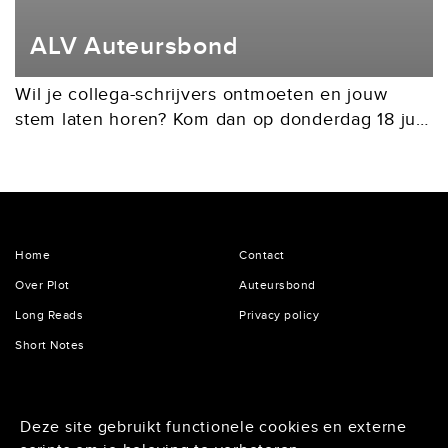
ALV Auteursbond
Wil je collega-schrijvers ontmoeten en jouw
stem laten horen? Kom dan op donderdag 18 juni
2026 naar de Algemene Ledenvergadering in
de Tolhuistuin te Amsterdam (IJpromenade 2).
We beginnen om...
Home
Contact
Over Plot
Auteursbond
Long Reads
Privacy policy
Short Notes
De Lairessestraat 125
Deze site gebruikt functionele cookies en externe
1075 HH Amsterdam