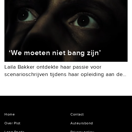
‘We moeten niet bang zijn’
Laila Bakker ontdekte haar passie voor
scenarioschrijven tijdens haar opleiding aan de
Schrijversvakschool. Hoewel ze eerder al
schreef voor het online magazine VICE, groeide
het verlangen om in fictievorm verhalen...
Home
Contact
Over Plot
Auteursbond