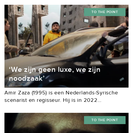
TO THE POINT
‘We zijn geen luxe, we zijn
noodzaak’
Amir Zaza (1995) is een Nederlands-Syrische
scenarist en regisseur. Hij is in 2022
afgestudeerd aan de Nederlandse Filmacademie
met It Will Rain, een film over twee Syrische
TO THE POINT
broers, die onterecht...