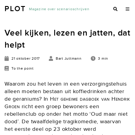
PLOT
Magazine over scenarioschrijven
Veel kijken, lezen en jatten, dat
helpt
21 oktober 2017
Bart Juttmann
3 min
To the point
Waarom zou het leven in een verzorgingstehuis
alleen moeten bestaan uit koffiedrinken achter
de geraniums? In
Het geheime dagboek van Hendrik
Groen
richt een groep bewoners een
rebellenclub op onder het motto ‘Oud maar niet
dood’. De twaalfdelige tragikomedie, waarvan
het eerste deel op 23 oktober werd