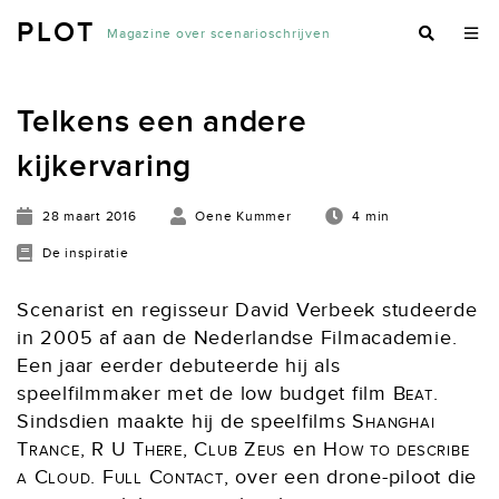
PLOT
Magazine over scenarioschrijven
Telkens een andere
kijkervaring
28 maart 2016
Oene Kummer
4 min
De inspiratie
Scenarist en regisseur David Verbeek studeerde
in 2005 af aan de Nederlandse Filmacademie.
Een jaar eerder debuteerde hij als
speelfilmmaker met de low budget film
Beat
.
Sindsdien maakte hij de speelfilms
Shanghai
Trance, R U There, Club Zeus
en
How to describe
a Cloud
.
Full Contact
, over een drone-piloot die