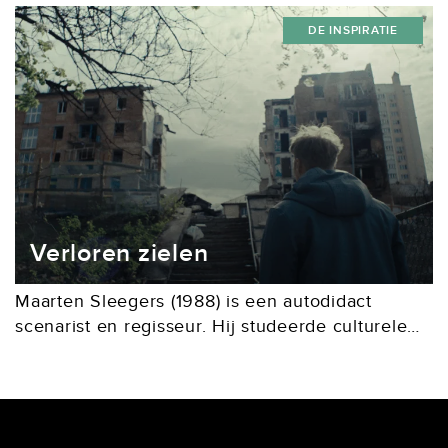
volgeschreven. Hier en daar staan ook...
DE INSPIRATIE
Verloren zielen
Maarten Sleegers (1988) is een autodidact
scenarist en regisseur. Hij studeerde culturele
antropologie, internationale betrekkingen en
wereldgeschiedenis en spendeerde vijftien jaar
in het buitenland. Zijn verlangen om te vertellen,
in...