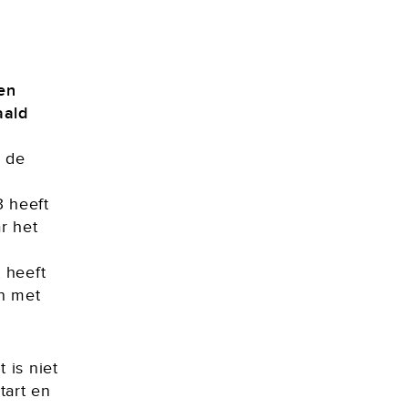
en
aald
 de
 heeft
r het
 heeft
n met
 is niet
art en