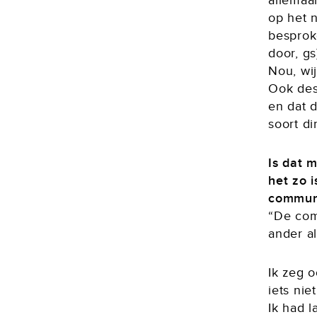
allemaa
op het 
besproke
door, gs
Nou, wi
Ook des
en dat d
soort d
Is dat 
het zo i
communi
“De com
ander al
Ik zeg 
iets nie
Ik had 