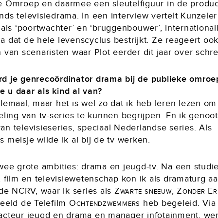
e Omroep en daarmee een sleutelfiguur in de produc
ds televisiedrama. In een interview vertelt Kunzeler
 als ‘poortwachter’ en ‘bruggenbouwer’, international
a dat de hele levenscyclus bestrijkt. Ze reageert oo
 van scenaristen waar Plot eerder dit jaar over schre
d je genrecoördinator drama bij de publieke omroe
 u daar als kind al van?
lemaal, maar het is wel zo dat ik heb leren lezen om
eling van tv-series te kunnen begrijpen. En ik genoot 
n televisieseries, speciaal Nederlandse series. Als
 meisje wilde ik al bij de tv werken.
twee grote ambities: drama en jeugd-tv. Na een studi
, film en televisiewetenschap kon ik als dramaturg a
 de NCRV, waar ik series als
Zwarte sneeuw, Zonder Er
beeld de Telefilm
Ochtendzwemmers
heb begeleid. Via
acteur jeugd en drama en manager infotainment, wer