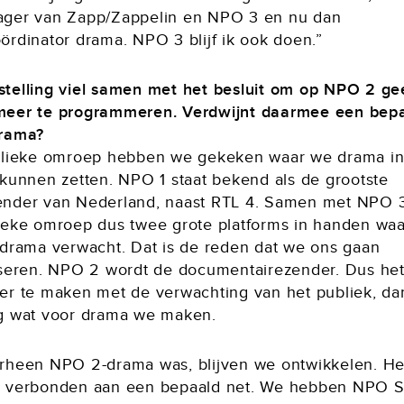
ger van Zapp/Zappelin en NPO 3 en nu dan
ördinator drama. NPO 3 blijf ik ook doen.”
telling viel samen met het besluit om op NPO 2 ge
eer te programmeren. Verdwijnt daarmee een bep
rama?
blieke omroep hebben we gekeken waar we drama in
 kunnen zetten. NPO 1 staat bekend als de grootste
nder van Nederland, naast RTL 4. Samen met NPO 3
ieke omroep dus twee grote platforms in handen waa
 drama verwacht. Dat is de reden dat we ons gaan
iseren. NPO 2 wordt de documentairezender. Dus het
er te maken met de verwachting van het publiek, da
g wat voor drama we maken.
rheen NPO 2-drama was, blijven we ontwikkelen. Het
 verbonden aan een bepaald net. We hebben NPO St