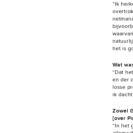
“Ik her
overtrok
netmanag
bijvoorb
waarvan 
natuurli
het is 
Wat was
“Dat het
en der o
losse p
ik dach
Zowel G
[over P
“In het 