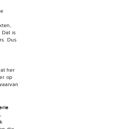
de
kten,
 Dat is
rs. Dus
zat her
ier op
 waarvan
erie
.
jk