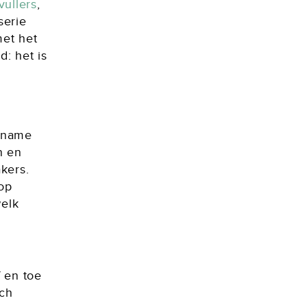
ullers
,
serie
et het
: het is
t name
n en
kers.
op
welk
f en toe
och