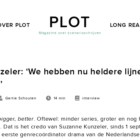
PLOT
OVER PLOT
LONG RE
Magazine over scenarioschrijven
eler: ‘We hebben nu heldere lijn
’
Gertie Schouten
14 min
interview
igger, better
. Oftewel: minder series, groter en nog
t. Dat is het credo van Suzanne Kunzeler, sinds 1 se
 eerste genrecoördinator drama van de Nederlandse