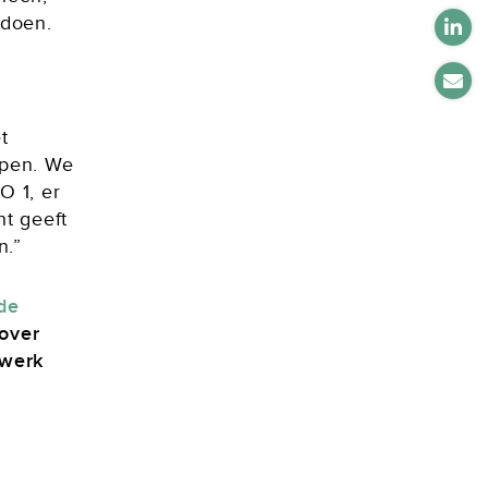
 doen.
t
open. We
O 1, er
ht geeft
n.”
de
 over
twerk