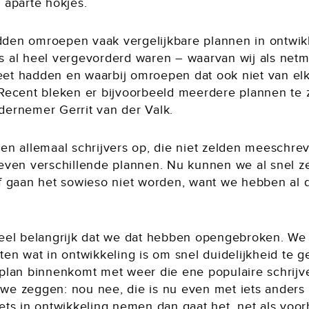
 aparte hokjes.
den omroepen vaak vergelijkbare plannen in ontwik
s al heel vergevorderd waren – waarvan wij als net
et hadden en waarbij omroepen dat ook niet van el
 Recent bleken er bijvoorbeeld meerdere plannen te z
dernemer Gerrit van der Valk.
ten allemaal schrijvers op, die niet zelden meeschre
zeven verschillende plannen. Nu kunnen we al snel z
jf gaan het sowieso niet worden, want we hebben al d
heel belangrijk dat we dat hebben opengebroken. We 
ten wat in ontwikkeling is om snel duidelijkheid te g
 plan binnenkomt met weer die ene populaire schrijve
we zeggen: nou nee, die is nu even met iets anders 
iets in ontwikkeling nemen dan gaat het, net als voo