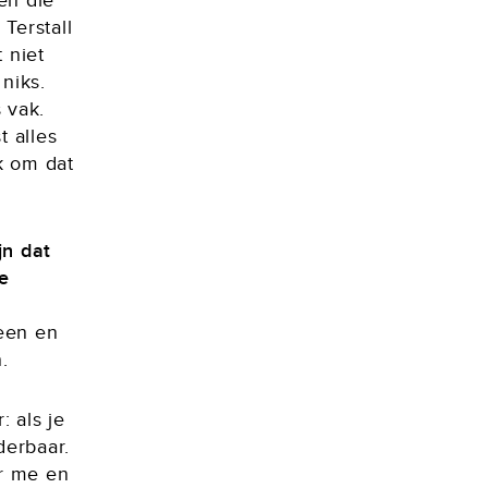
en die
Terstall
 niet
niks.
 vak.
 alles
k om dat
jn dat
de
een en
.
 als je
derbaar.
er me en