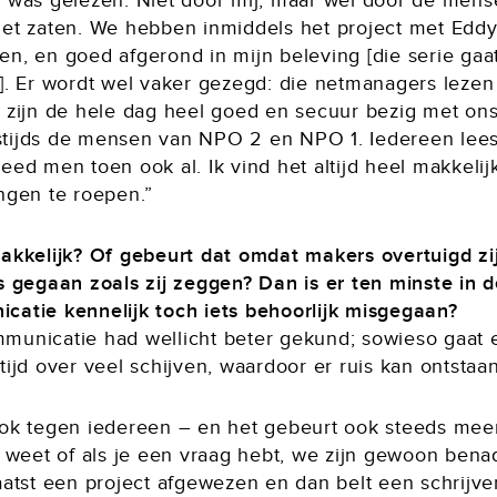
l was gelezen. Niet door mij, maar wel door de mens
net zaten. We hebben inmiddels het project met Eddy 
n, en goed afgerond in mijn beleving [die serie gaat
]. Er wordt wel vaker gezegd: die netmanagers lezen 
j zijn de hele dag heel goed en secuur bezig met ons
tijds de mensen van NPO 2 en NPO 1. Iedereen leest
eed men toen ook al. Ik vind het altijd heel makkelij
ingen te roepen.”
makkelijk? Of gebeurt dat omdat makers overtuigd zi
s gegaan zoals zij zeggen? Dan is er ten minste in 
catie kennelijk toch iets behoorlijk misgegaan?
municatie had wellicht beter gekund; sowieso gaat 
tijd over veel schijven, waardoor er ruis kan ontstaan
ook tegen iedereen – en het gebeurt ook steeds meer:
t weet of als je een vraag hebt, we zijn gewoon bena
laatst een project afgewezen en dan belt een schrijv