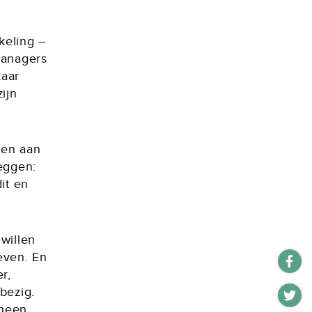
keling –
managers
kaar
ijn
ven aan
eggen:
it en
willen
even. En
r,
bezig.
rheen,