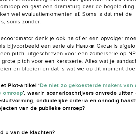
 omroep en gaat een dramaturg daar de begeleiding
ken wel evaluatiemomenten af. Soms is dat met de
rs, soms zonder.
recoördinator denk je ook na of er een opvolger moe
ls bijvoorbeeld een serie als
Hendrik Groen
is afgel
een pitch uitgeschreven voor een zomerserie op NP
grote pitch voor een kerstserie. Alles wat je aandac
oeien en bloeien en dat is wat we op dit moment doe
et Plot-artikel ‘
De niet zo gekoesterde makers van 
e omroep
’, waarin scenarioschrijvers onvrede uitten
esluitvorming, onduidelijke criteria en onnodig haas
ojecten van de publieke omroep?
d u van de klachten?