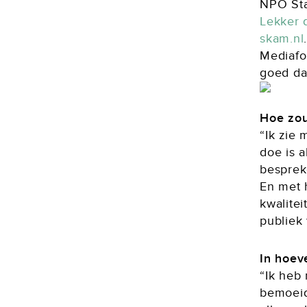
NPO Sta
Lekker 
skam.nl
Mediafo
goed da
Hoe zou
“Ik zie
doe is 
besprek
En met 
kwalite
publiek 
In hoeve
“Ik heb 
bemoeid