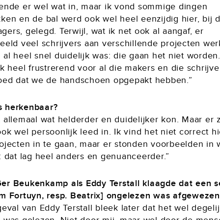
kende er wel wat in, maar ik vond sommige dingen
ken en de bal werd ook wel heel eenzijdig hier, bij 
ers, gelegd. Terwijl, wat ik net ook al aangaf, er
eeld veel schrijvers aan verschillende projecten wer
al heel snel duidelijk was: die gaan het niet worden.
jk heel frustrerend voor al die makers en die schrijve
goed dat we de handschoen opgepakt hebben.”
 herkenbaar?
 allemaal wat helderder en duidelijker kon. Maar er 
ok wel persoonlijk leed in. Ik vind het niet correct h
rojecten in te gaan, maar er stonden voorbeelden in
t: dat lag heel anders en genuanceerder.”
er Beukenkamp als Eddy Terstall klaagde dat een s
im Fortuyn, resp. Beatrix] ongelezen was afgewezen
geval van Eddy Terstall bleek later dat het wel degeli