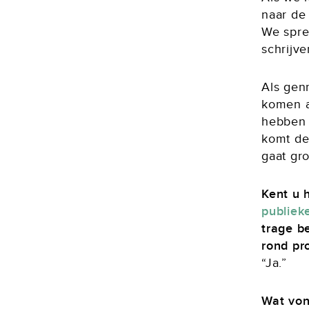
naar de
We spre
schrijve
Als gen
komen a
hebben 
komt de 
gaat gr
Kent u h
publiek
trage b
rond pr
“Ja.”
Wat von