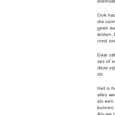
allemaal
Ook had
die som
geen we
wisten.
rond on
Daar za
zes of 
deze vi
dit.
Het is 
alles we
als een
kunnen 
Als we 