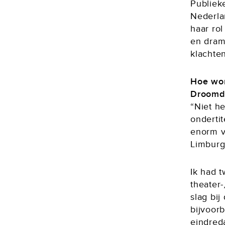
Publiek
Nederlan
haar rol
en dram
klachten
Hoe wor
Droomde
“Niet he
ondertit
enorm va
Limburgs
Ik had 
theater-
slag bij
bijvoor
eindred