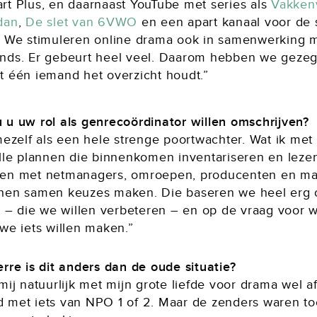
rt Plus, en daarnaast YouTube met series als
Vakkenv
dan
,
De slet van 6VWO
en een apart kanaal voor de 
. We stimuleren online drama ook in samenwerking m
nds. Er gebeurt heel veel. Daarom hebben we gezegd
t één iemand het overzicht houdt.”
 u uw rol als genrecoördinator willen omschrijven?
 mezelf als een hele strenge poortwachter. Wat ik me
alle plannen die binnenkomen inventariseren en leze
en met netmanagers, omroepen, producenten en ma
hen samen keuzes maken. Die baseren we heel erg 
it – die we willen verbeteren – en op de vraag voor 
we iets willen maken.”
rre is dit anders dan de oude situatie?
mij natuurlijk met mijn grote liefde voor drama wel a
 met iets van NPO 1 of 2. Maar de zenders waren t