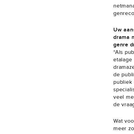
netmana
genreco
Uw aans
drama m
genre d
“Als pu
etalage
dramaze
de publ
publiek
special
veel me
de vraa
Wat voo
meer zo