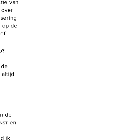
tie van
 over
isering
k op de
ef.
p?
 de
altijd
e
an de
nst
en
d ik