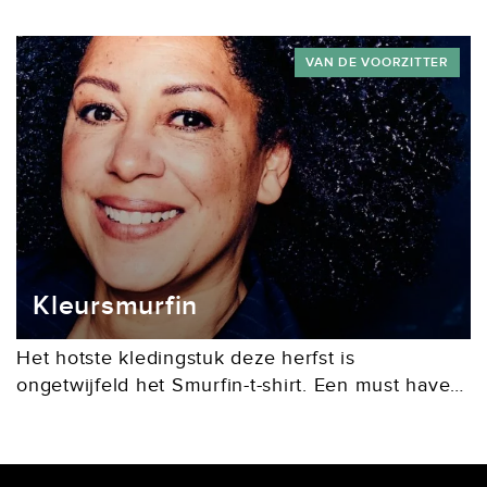
nooit zo voor het oprapen als nu. De wereld
staat in brand. De filmindustrie heeft het...
VAN DE VOORZITTER
Kleursmurfin
Het hotste kledingstuk deze herfst is
ongetwijfeld het Smurfin-t-shirt. Een must have
voor iedere zichzelf respecterende feministische
schrijver. Met dit item laat je, man, vrouw of X,
zien dat je...