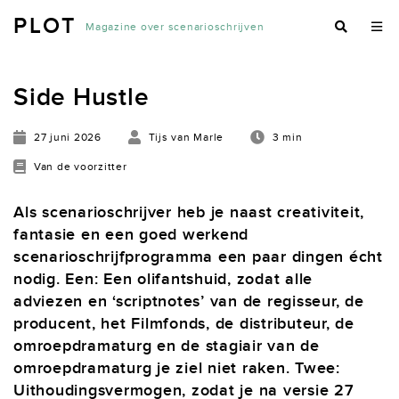
PLOT
Magazine over scenarioschrijven
Side Hustle
27 juni 2026
Tijs van Marle
3 min
Van de voorzitter
Als scenarioschrijver heb je naast creativiteit,
fantasie en een goed werkend
scenarioschrijfprogramma een paar dingen écht
nodig. Een: Een olifantshuid, zodat alle
adviezen en ‘scriptnotes’ van de regisseur, de
producent, het Filmfonds, de distributeur, de
omroepdramaturg en de stagiair van de
omroepdramaturg je ziel niet raken. Twee:
Uithoudingsvermogen, zodat je na versie 27