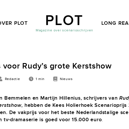
PLOT
OVER PLOT
LONG RE
Magazine over scenarioschrijven
s voor Rudy’s grote Kerstshow
Redactie
1 min
Nieuws
n Bemmelen en Martijn Hillenius, schrijvers van
Rud
erstshow
, hebben de Kees Holierhoek Scenarioprijs
n. De vakprijs voor het beste Nederlandstalige sce
n tv-dramaserie is goed voor 15.000 euro
.