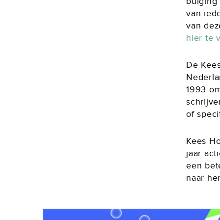
buiging
van ied
van deze
hier te 
De Kees 
Nederla
1993 om
schrijv
of speci
Kees Hol
jaar act
een bete
naar he