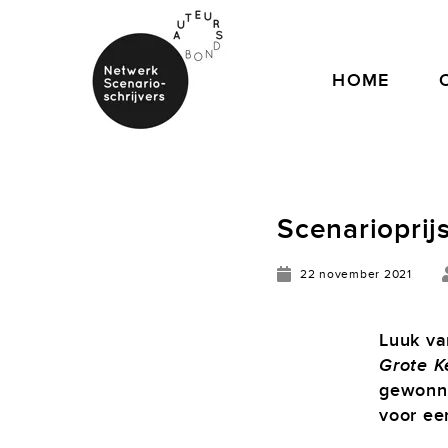
HOME
Scenarioprij
22 november 2021
Luuk va
Grote K
gewonne
voor ee