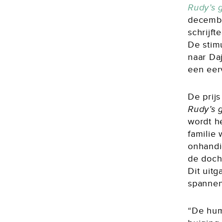
Rudy’s 
decembe
schrijf
De stim
naar Da
een eer
De prij
Rudy’s 
wordt he
familie 
onhandi
de docht
Dit uit
spannen
“De hum