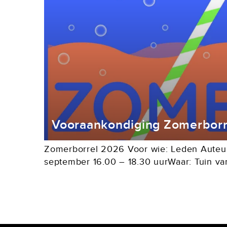
Vooraankondiging Zomerborr
Zomerborrel 2026 Voor wie: Leden Auteu
september 16.00 – 18.30 uurWaar: Tuin va
De Lairessestraat 125 in Amsterdam