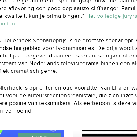
 voor de geraffineerde spanningsopbouw, met aan he
ere aflevering een goed geplaatste cliffhanger. Fami
 kwaliteit, kun je prima bingen.”
Het volledige juryra
vinden
.
Holierhoek Scenarioprijs is de grootste scenarioprij
ndse taalgebied voor tv-dramaseries. De prijs wordt 
 het jaar toegekend aan een scenarioschrijver of ee
ersteam van Nederlands televisiedrama binnen een 
fiek dramatisch genre.
ierhoek is oprichter en oud-voorzitter van Lira en w
ief voor de auteursrechtenorganistaie, die zich inzet 
re positie van tekstmakers. Als eerbetoon is deze va
m vernoemd.