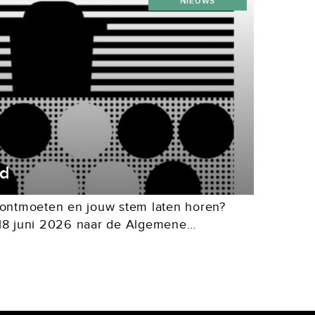
NIEUWS
nd
s ontmoeten en jouw stem laten horen?
8 juni 2026 naar de Algemene
 Tolhuistuin te Amsterdam (IJpromenade