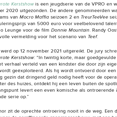
grote Kerstshow
is een jeugdserie van de VPRO en w
r 2020 uitgezonden. De andere genomineerden wa
teams van
Mocro Maffia
seizoen 2 en
TreurTeeVee
sei
uleringsprijs van 5000 euro voor veelbelovend talen
jo Leunge voor de film
Donnie Mountain
. Randy Oos
volle vermelding voor het scenario van
Teef
.
s werd op 12 november 2021 uitgereikt. De jury schre
grote Kerstshow
: “In twintig korte, maar goedgevulde
t verhaal verteld van een kindster die door zijn eig
wordt geëxploiteerd. Als hij wordt ontvoerd door een
g gezin dat dringend geld nodig heeft voor de opera
er des huizes, ontdekt hij een leven buiten de spotli
gangspunt levert een even komische als ontroerende 
de serie op.”
or zit de oprechte ontroering nooit in de weg. Een 