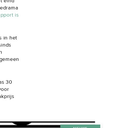
t eind
liedrama
pport is
s in het
sinds
n
algemeen
as 30
voor
kprijs