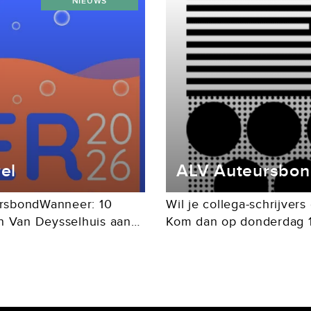
NIEUWS
el
ALV Auteursbo
rsbondWanneer: 10
Wil je collega-schrijver
n Van Deysselhuis aan
Kom dan op donderdag 1
Ledenvergadering in de
2). We beginnen om...