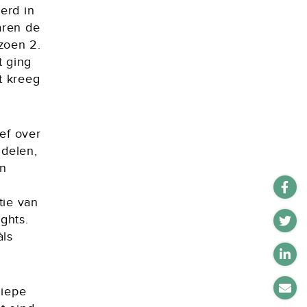
erd in
ren de
zoen 2.
t ging
t kreeg
ef over
 delen,
en
tie van
ghts.
àls
diepe