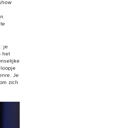
kshow
en
 te
: je
n het
enselijke
 loopje
enre. Je
 om zich