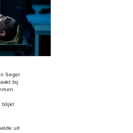
an Seger
aakt bij
emmen
blijkt
aalde uit