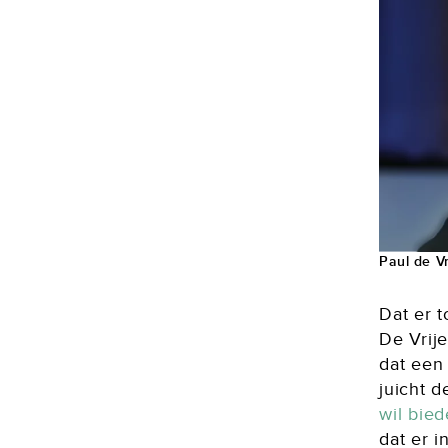
Paul de Vr
Dat er t
De Vrij
dat een 
juicht 
wil bie
dat er i