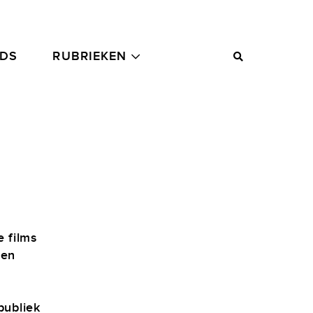
ADS
RUBRIEKEN
 films
een
publiek