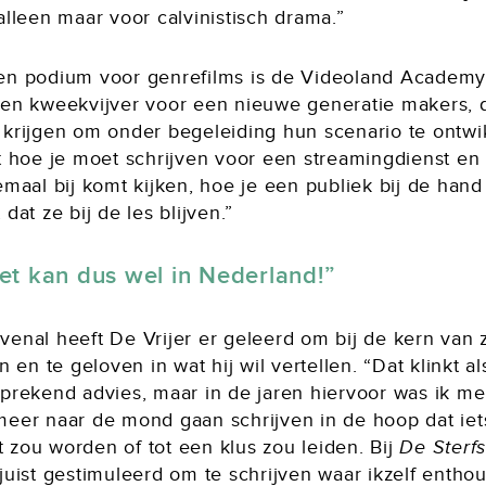
alleen maar voor calvinistisch drama.”
en podium voor genrefilms is de Videoland Academy
een kweekvijver voor een nieuwe generatie makers, d
 krijgen om onder begeleiding hun scenario te ontwi
rt hoe je moet schrijven voor een streamingdienst en
emaal bij komt kijken, hoe je een publiek bij de han
 dat ze bij de les blijven.”
et kan dus wel in Nederland!
enal heeft De Vrijer er geleerd om bij de kern van z
en en te geloven in wat hij wil vertellen. “Dat klinkt al
sprekend advies, maar in de jaren hiervoor was ik m
meer naar de mond gaan schrijven in de hoop dat iet
 zou worden of tot een klus zou leiden. Bij
De Sterf
juist gestimuleerd om te schrijven waar ikzelf enthou