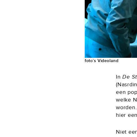
foto’s Videoland
In
De S
(Nasrdin
een pop
welke N
worden. 
hier een
Niet een