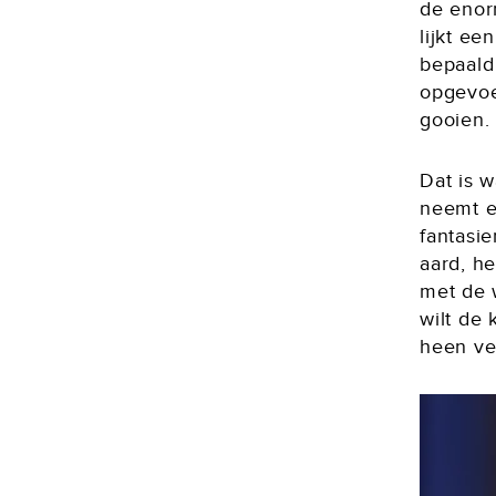
de enor
lijkt ee
bepaald
opgevoe
gooien. 
Dat is w
neemt e
fantasie
aard, h
met de w
wilt de
heen ve