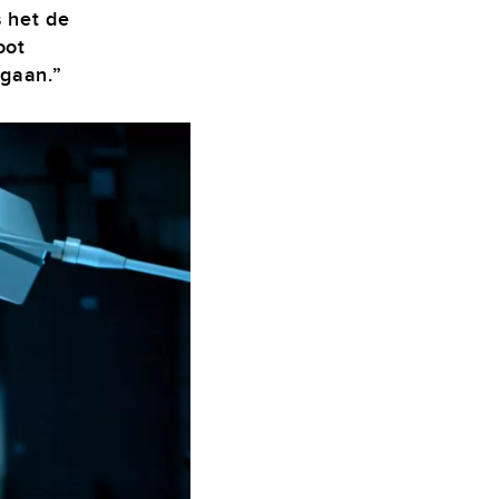
s het de
oot
 gaan.”