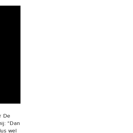
r De
ij: “Dan
dus wel