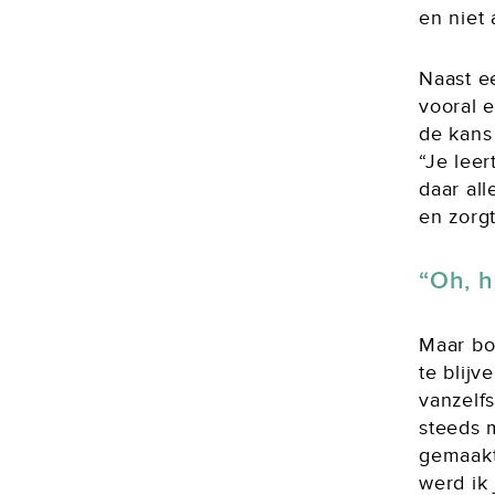
en niet 
Naast e
vooral 
de kans
“Je lee
daar all
en zorgt
Oh, h
Maar bov
te blijv
vanzelf
steeds 
gemaakt
werd ik 