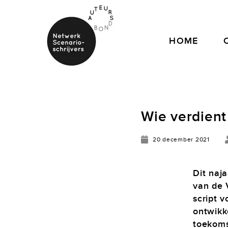
HOME
Wie verdient
20 december 2021
Dit naj
van de 
script 
ontwikk
toekoms