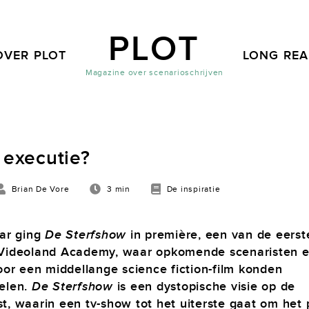
PLOT
OVER PLOT
LONG RE
Magazine over scenarioschrijven
 executie?
Brian De Vore
3 min
De inspiratie
aar ging
De Sterfshow
in première, een van de eerste
Videoland Academy, waar opkomende scenaristen 
voor een middellange science fiction-film konden
elen.
De Sterfshow
is een dystopische visie op de
t, waarin een tv-show tot het uiterste gaat om het 