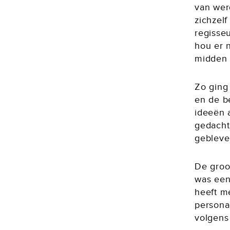
van werd
zichzelf
regisseu
hou er 
midden 
Zo ging 
en de be
ideeën 
gedacht
gebleve
De groot
was een 
heeft m
personag
volgens 