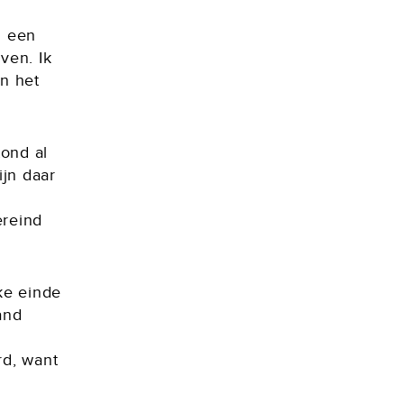
j
n een
jven. Ik
in het
tond al
ijn daar
ereind
ke einde
and
rd, want