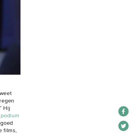
 weet
kregen
” Hij
n
podium
s goed
 films,