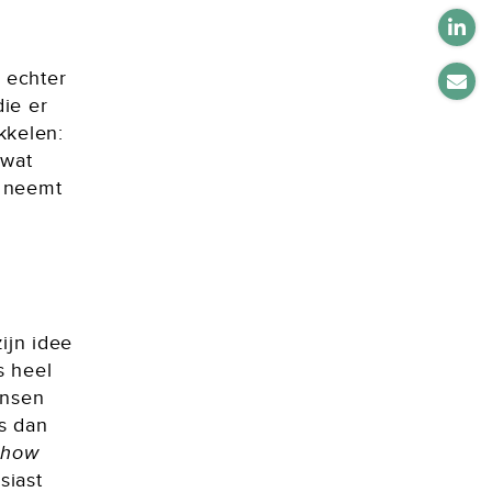
 echter
ie er
kkelen:
 wat
d neemt
ijn idee
s heel
ensen
s dan
show
siast