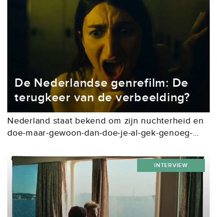
De Nederlandse genrefilm: De
terugkeer van de verbeelding?
Nederland staat bekend om zijn nuchterheid en
doe-maar-gewoon-dan-doe-je-al-gek-genoeg-
mentaliteit. Al decennialang wordt dit sentiment
weerspiegeld in de films die we maken, waarin
INTERVIEW
het realisme de boventoon voert. Daar zijn een
aantal...