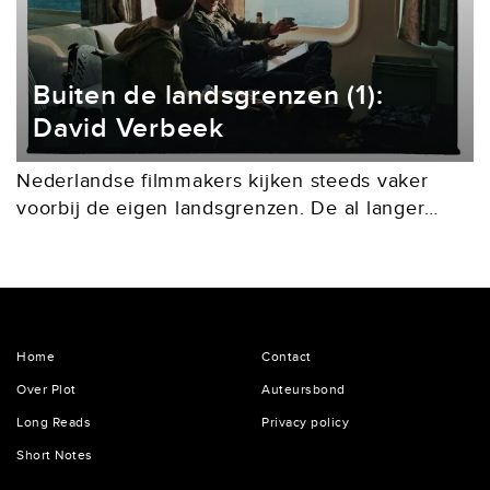
Buiten de landsgrenzen (1):
David Verbeek
Nederlandse filmmakers kijken steeds vaker
voorbij de eigen landsgrenzen. De al langer
internationaal opererende David Verbeek
maakte met het in een dystopische toekomst
spelende The Wolf, the Fox and the...
Home
Contact
Over Plot
Auteursbond
Long Reads
Privacy policy
Short Notes