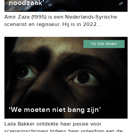
noodzaak’
Amir Zaza (1995) is een Nederlands-Syrische
scenarist en regisseur. Hij is in 2022
afgestudeerd aan de Nederlandse Filmacademie
met It Will Rain, een film over twee Syrische
TO THE POINT
broers, die onterecht...
‘We moeten niet bang zijn’
Laila Bakker ontdekte haar passie voor
scenarioschrijven tijdens haar opleiding aan de