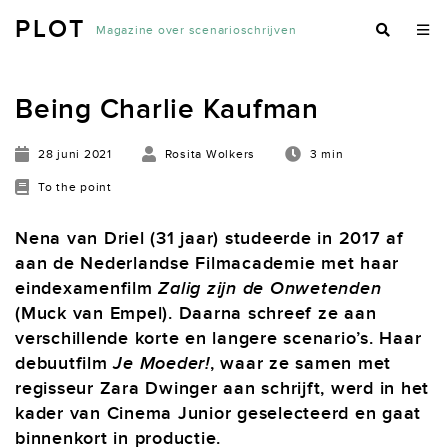
PLOT
Magazine over scenarioschrijven
Being Charlie Kaufman
28 juni 2021
Rosita Wolkers
3 min
To the point
Nena van Driel (31 jaar) studeerde in 2017 af
aan de Nederlandse Filmacademie met haar
eindexamenfilm
Zalig zijn de Onwetenden
(Muck van Empel). Daarna schreef ze aan
verschillende korte en langere scenario’s. Haar
debuutfilm
Je Moeder!
, waar ze samen met
regisseur Zara Dwinger aan schrijft, werd in het
kader van Cinema Junior geselecteerd en gaat
binnenkort in productie.