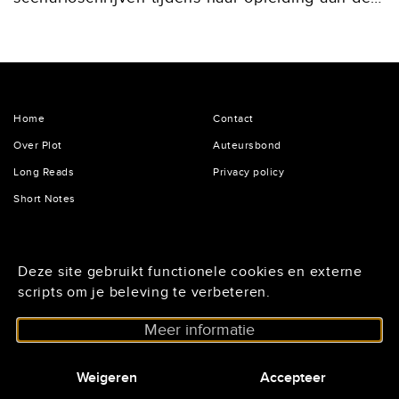
Schrijversvakschool. Hoewel ze eerder al
schreef voor het online magazine VICE, groeide
het verlangen om in fictievorm verhalen...
Home
Contact
Over Plot
Auteursbond
Long Reads
Privacy policy
Short Notes
De Lairessestraat 125
Deze site gebruikt functionele cookies en externe
1075 HH Amsterdam
scripts om je beleving te verbeteren.
020 - 6234296
Meer informatie
Nieuwsbrief@auteursbond.nl
netwerkscenarioschrijvers.auteursbond.nl
Weigeren
Accepteer