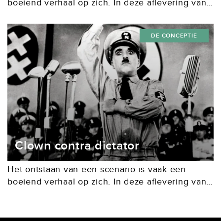
boeiend verhaal op zich. In deze aflevering van
De Conceptie: hoe Charlotte Wells haar vader
terugvond in Turkije. In haar korte
DE CONCEPTIE
film Tuesday (2011)...
Clown contra dictator
Het ontstaan van een scenario is vaak een
boeiend verhaal op zich. In deze aflevering van
De Conceptie: hoe de gelijkenis tussen twee
wereldberoemde mannen de inspiratie vormde
voor een...