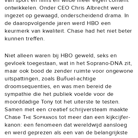
van sport en films en wilde meer eigen content
ontwikkelen. Onder CEO Chris Albrecht werd
ingezet op gewaagd, onderscheidend drama. In
de daaropvolgende jaren werd HBO een
keurmerk van kwaliteit. Chase had het niet beter
kunnen treffen.
Niet alleen waren bij HBO geweld, seks en
gevloek toegestaan, wat in het Soprano-DNA zit,
maar ook bood de zender ruimte voor ongewone
uitspattingen, zoals Bu
ñ
uel-achtige
droomsequenties, en was men bereid de
sympathie die het publiek voelde voor de
moorddadige Tony tot het uiterste te testen.
Samen met een creatief schrijversteam maakte
Chase
The Sopranos
tot meer dan een kijkcijfer-
kanon: een fenomeen dat wereldwijd aansloeg
en werd geprezen als een van de belangrijkste