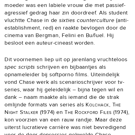
moeder was een labiele vrouw die met passief-
agressief gedrag haar zin doordreef. Als student
vluchtte Chase in de
sixties counterculture
(anti-
establishment, red) en raakte bevlogen door de
cinema van Bergman, Felini en Bu
ñ
uel. Hij
besloot een auteur-cineast worden.
Dit voornemen liep uit op jarenlang vruchteloos
spec scripts
schrijven en bijbaantjes als
opnameleider bij softporno films. Uiteindelijk
vond Chase werk als scenarioschrijver voor tv-
series, waar hij geleidelijk – bijna tegen wil en
dank – naam maakte als iemand die de strak
omlijnde formats van series als
Kolchack, The
Night Stalker
(1974) en
The Rockford Files
(1974),
kon voorzien van een rauw randje. Maar deze
uiterst lucratieve carrière was niet bevredigend
voor de door depressies gekwelde Chase.