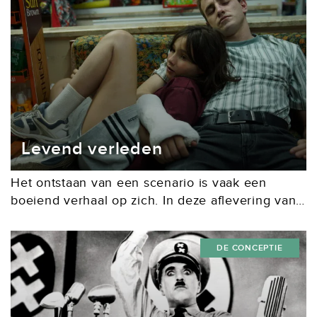
Levend verleden
Het ontstaan van een scenario is vaak een
boeiend verhaal op zich. In deze aflevering van
De Conceptie: hoe Charlotte Wells haar vader
terugvond in Turkije. In haar korte
DE CONCEPTIE
film Tuesday (2011)...