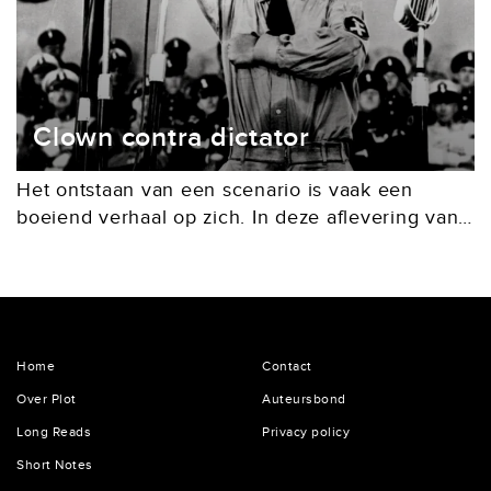
Clown contra dictator
Het ontstaan van een scenario is vaak een
boeiend verhaal op zich. In deze aflevering van
De Conceptie: hoe de gelijkenis tussen twee
wereldberoemde mannen de inspiratie vormde
voor een...
Home
Contact
Over Plot
Auteursbond
Long Reads
Privacy policy
Short Notes