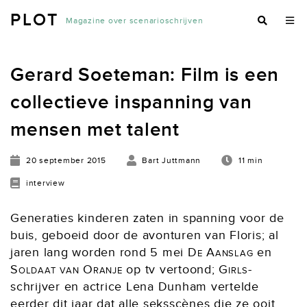
PLOT
Magazine over scenarioschrijven
Gerard Soeteman: Film is een
collectieve inspanning van
mensen met talent
20 september 2015
Bart Juttmann
11 min
interview
Generaties kinderen zaten in spanning voor de
buis, geboeid door de avonturen van Floris; al
jaren lang worden rond 5 mei
De Aanslag
en
Soldaat van Oranje
op tv vertoond;
Girls
-
schrijver en actrice Lena Dunham vertelde
eerder dit jaar dat alle seksscènes die ze ooit