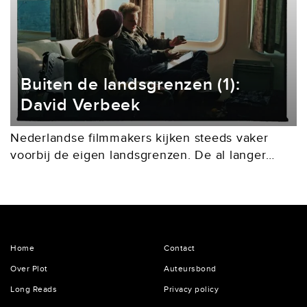
Buiten de landsgrenzen (1):
David Verbeek
Nederlandse filmmakers kijken steeds vaker
voorbij de eigen landsgrenzen. De al langer
internationaal opererende David Verbeek
maakte met het in een dystopische toekomst
spelende The Wolf, the Fox and the...
Home
Contact
Over Plot
Auteursbond
Long Reads
Privacy policy