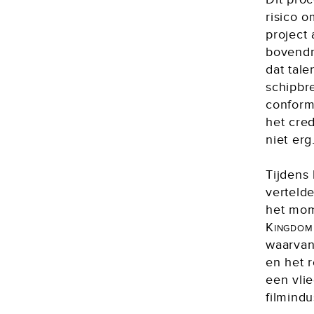
risico o
project 
bovendri
dat tale
schipbre
conform
het cre
niet erg
Tijdens
verteld
het mom
Kingdo
waarvan
en het 
een vli
filmindu