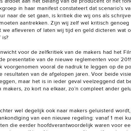
ns afdoet aan het belang van de producent of het fon
kgroep in haar manifest constateert dat scenario’s v
r naar de set gaan, is kritiek die wij ons als schrijve
moeten aantrekken. Zijn wij zelf wel kritisch genoeg
 we afleveren of laten wij tijd en geld dicteren wat 
 is?
enwicht voor de zelfkritiek van de makers had het Fi
j de presentatie van de nieuwe reglementen voor 201
jk voorgenomen vooral de nadruk te leggen op de pos
 resultaten van de afgelopen jaren. Voor beide visie
zeggen, maar het is in ieder geval veelzeggend dat b
 makers, zo kort na elkaar, zo’n compleet ander gelu
chter wel degelijk ook naar makers geluisterd wordt,
aankondiging van een nieuwe regeling: vanaf 1 mei k
sten die eerder hoofdverantwoordelijk waren voor e