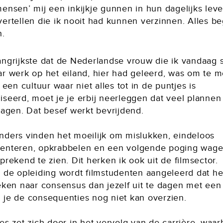
ensen’ mij een inkijkje gunnen in hun dagelijks lev
ertellen die ik nooit had kunnen verzinnen. Alles be
h.
angrijkste dat de Nederlandse vrouw die ik vandaag 
ar werk op het eiland, hier had geleerd, was om te 
n een cultuur waar niet alles tot in de puntjes is
seerd, moet je je erbij neerleggen dat veel plannen 
lagen. Dat besef werkt bevrijdend.
nders vinden het moeilijk om mislukken, eindeloos
enteren, opkrabbelen en een volgende poging wagen
prekend te zien. Dit herken ik ook uit de filmsector.
n de opleiding wordt filmstudenten aangeleerd dat he
oeken naar consensus dan jezelf uit te dagen met een
 je de consequenties nog niet kan overzien.
es zet zich door in het vervolg van de carrière, waarb