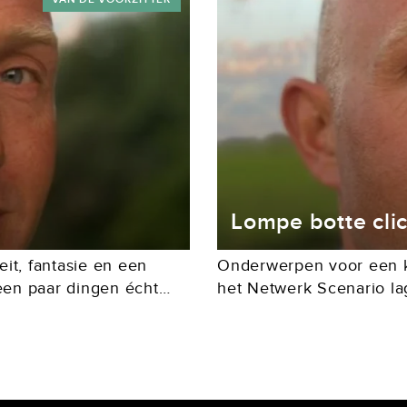
Lompe botte clic
eit, fantasie en een
Onderwerpen voor een kr
en paar dingen écht
het Netwerk Scenario la
viezen en ‘scriptnotes’
De wereld staat in brand.