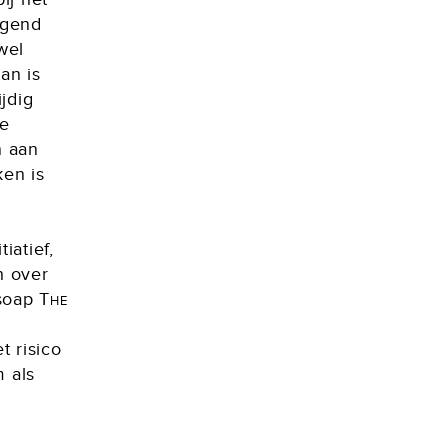
lgend
 wel
an is
ijdig
te
n aan
en is
iatief,
h over
-soap
The
t risico
m als