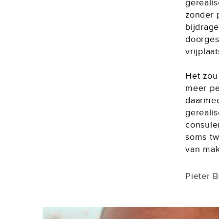
gerealis
zonder 
bijdrag
doorges
vrijplaa
Het zou 
meer pe
daarmee 
gerealis
consule
soms twi
van mak
Pieter B