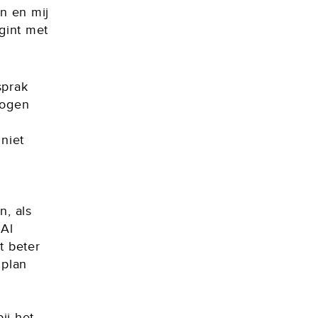
en en mij
gint met
sprak
mogen
niet
, als
 Al
t beter
 plan
ij het