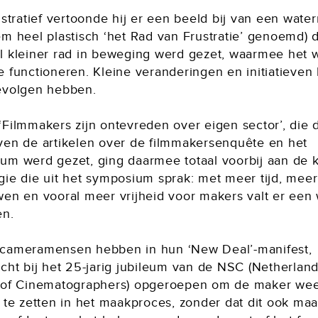
ustratief vertoonde hij er een beeld bij van een water
em heel plastisch ‘het Rad van Frustratie’ genoemd) 
l kleiner rad in beweging werd gezet, waarmee het 
e functioneren. Kleine veranderingen en initiatieve
evolgen hebben.
‘Filmmakers zijn ontevreden over eigen sector’, die 
ven de artikelen over de filmmakersenquête en het
um werd gezet, ging daarmee totaal voorbij aan de 
gie die uit het symposium sprak: met meer tijd, meer
wen en vooral meer vrijheid voor makers valt er een
en.
cameramensen hebben in hun ‘New Deal’-manifest,
acht bij het 25-jarig jubileum van de NSC (Netherlan
 of Cinematographers) opgeroepen om de maker we
 te zetten in het maakproces, zonder dat dit ook maa