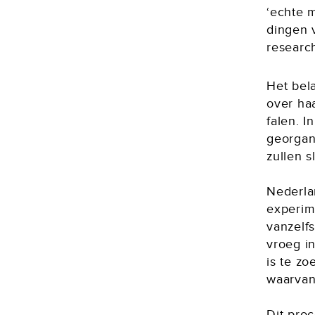
‘echte m
dingen v
researc
Het bel
over ha
falen. I
georgani
zullen s
Nederla
experim
vanzelfs
vroeg i
is te z
waarvan
Dit proc