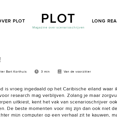
PLOT
OVER PLOT
LONG RE
Magazine over scenarioschrijven
!
eter Bart Korthuis
3 min
Van de voorzitter
d is vroeg ingedaald op het Caribische eiland waar 
voor research mag verblijven. Zolang je maar zorgvul
pen uitkiest, kent het vak van scenarioschrijver ook
en. De beste momenten voor mij zijn dan ook niet d
achter mijn computer op een verhaal zit te kauwen, m