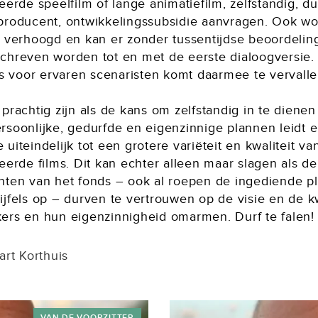
eerde speelfilm of lange animatiefilm, zelfstandig, d
producent, ontwikkelingssubsidie aanvragen. Ook wo
e verhoogd en kan er zonder tussentijdse beoordelin
chreven worden tot en met de eerste dialoogversie.
ts voor ervaren scenaristen komt daarmee te vervalle
prachtig zijn als de kans om zelfstandig in te dienen 
rsoonlijke, gedurfde en eigenzinnige plannen leidt 
uiteindelijk tot een grotere variëteit en kwaliteit va
eerde films. Dit kan echter alleen maar slagen als de
nten van het fonds – ook al roepen de ingediende p
jfels op – durven te vertrouwen op de visie en de kw
ers en hun eigenzinnigheid omarmen. Durf te falen!
art Korthuis
VAN DE VOORZITTER