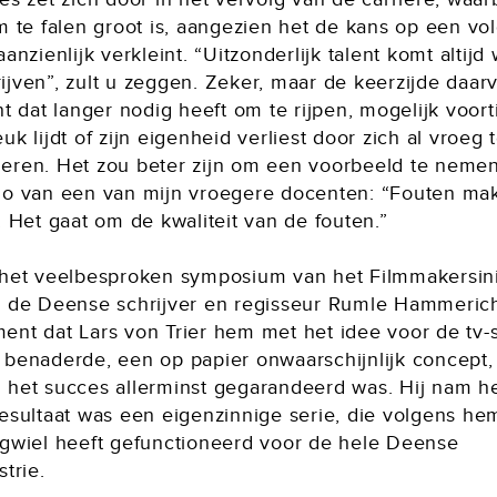
m te falen groot is, aangezien het de kans op een vo
aanzienlijk verkleint. “Uitzonderlijk talent komt altijd
jven”, zult u zeggen. Zeker, maar de keerzijde daarv
nt dat langer nodig heeft om te rijpen, mogelijk voort
uk lijdt of zijn eigenheid verliest door zich al vroeg 
eren. Het zou beter zijn om een voorbeeld te neme
do van een van mijn vroegere docenten: “Fouten mak
. Het gaat om de kwaliteit van de fouten.”
 het veelbesproken symposium van het Filmmakersinit
e de Deense schrijver en regisseur Rumle Hammeric
ent dat Lars von Trier hem met het idee voor de tv
m
benaderde, een op papier onwaarschijnlijk concept,
 het succes allerminst gegarandeerd was. Hij nam he
resultaat was een eigenzinnige serie, die volgens he
egwiel heeft gefunctioneerd voor de hele Deense
strie.