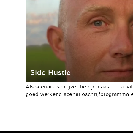
Side Hustle
Als scenarioschrijver heb je naast creativit
goed werkend scenarioschrijfprogramma e
nodig. Een: Een olifantshuid, zodat alle ad
van de regisseur, de producent,...