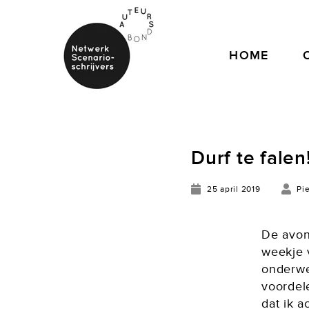
HOME
Durf te falen
25 april 2019
Pi
De avon
weekje 
onderwer
voordel
dat ik 