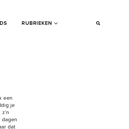
ADS
RUBRIEKEN
ik een
dig je
 z’n
e dagen
aar dat