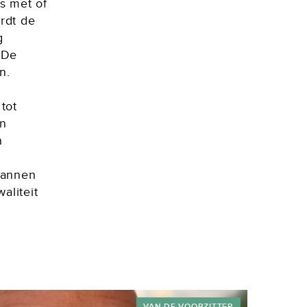
us met of
rdt de
g
 De
n.
tot
en
n
lannen
aliteit
VAN DE VOORZITTER