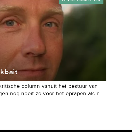
kbait
itische column vanuit het bestuur van
gen nog nooit zo voor het oprapen als nu.
 De filmindustrie heeft het...