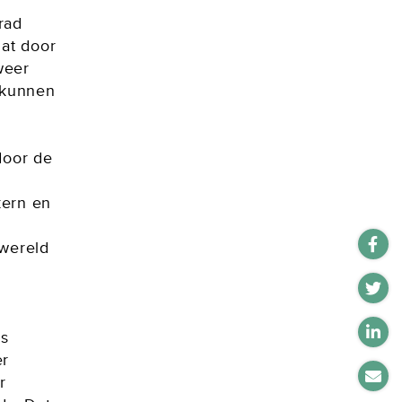
rad
dat door
weer
n kunnen
door de
kern en
 wereld
ds
er
r