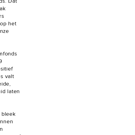
ds. Dat
aak
rs
 op het
onze
lmfonds
9
itief
s valt
eide,
id laten
 bleek
unnen
en