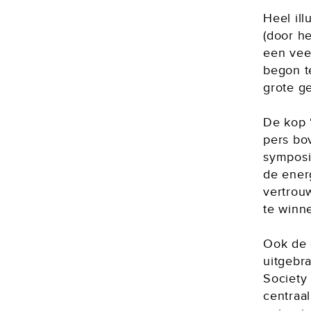
Heel ill
(door h
een vee
begon t
grote g
De kop 
pers bo
symposi
de ener
vertrou
te winn
Ook de 
uitgebr
Society
centraal