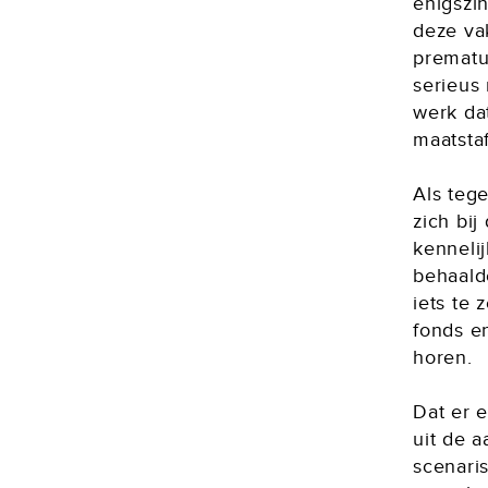
enigszi
deze va
prematuu
serieus 
werk dat
maatstaf
Als teg
zich bi
kenneli
behaalde
iets te 
fonds en
horen.
Dat er e
uit de 
scenari