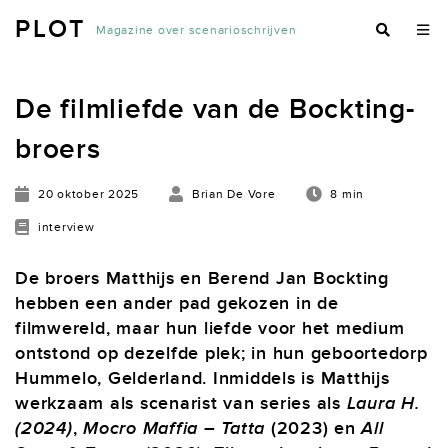
PLOT
Magazine over scenarioschrijven
De filmliefde van de Bockting-
broers
20 oktober 2025
Brian De Vore
8 min
interview
De broers Matthijs en Berend Jan Bockting
hebben een ander pad gekozen in de
filmwereld, maar hun liefde voor het medium
ontstond op dezelfde plek; in hun geboortedorp
Hummelo, Gelderland. Inmiddels is Matthijs
werkzaam als scenarist van series als
Laura H.
(2024)
,
Mocro Maffia – Tatta
(2023) en
All