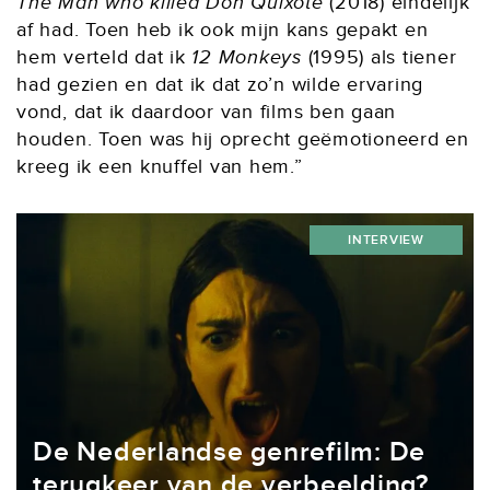
The Man who killed Don Quixote
(2018) eindelijk
af had. Toen heb ik ook mijn kans gepakt en
hem verteld dat ik
12 Monkeys
(1995) als tiener
had gezien en dat ik dat zo’n wilde ervaring
vond, dat ik daardoor van films ben gaan
houden. Toen was hij oprecht geëmotioneerd en
kreeg ik een knuffel van hem.”
INTERVIEW
De Nederlandse genrefilm: De
terugkeer van de verbeelding?