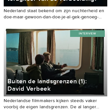
Nederland staat bekend om zijn nuchterheid en
doe-maar-gewoon-dan-doe-je-al-gek-genoeg-
mentaliteit. Al decennialang wordt dit sentiment
weerspiegeld in de films die we maken, waarin
INTERVIEW
het realisme de boventoon voert. Daar zijn een
aantal...
Buiten de landsgrenzen (1):
David Verbeek
Nederlandse filmmakers kijken steeds vaker
voorbij de eigen landsgrenzen. De al langer