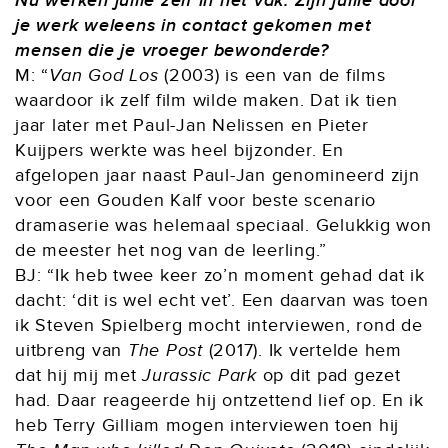
Nu werken jullie zelf in het vak. Zijn jullie door
je werk weleens in contact gekomen met
mensen die je vroeger bewonderde?
M: “
Van God Los
(2003) is een van de films
waardoor ik zelf film wilde maken. Dat ik tien
jaar later met Paul-Jan Nelissen en Pieter
Kuijpers werkte was heel bijzonder. En
afgelopen jaar naast Paul-Jan genomineerd zijn
voor een Gouden Kalf voor beste scenario
dramaserie was helemaal speciaal. Gelukkig won
de meester het nog van de leerling.”
BJ: “Ik heb twee keer zo’n moment gehad dat ik
dacht: ‘dit is wel echt vet’. Een daarvan was toen
ik Steven Spielberg mocht interviewen, rond de
uitbreng van
The Post
(2017). Ik vertelde hem
dat hij mij met
Jurassic Park
op dit pad gezet
had. Daar reageerde hij ontzettend lief op. En ik
heb Terry Gilliam mogen interviewen toen hij