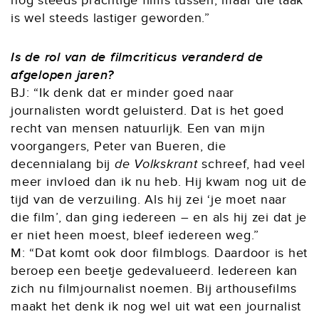
nog steeds prachtige films tussen, maar die taak
is wel steeds lastiger geworden.”
Is de rol van de filmcriticus veranderd de
afgelopen jaren?
BJ: “Ik denk dat er minder goed naar
journalisten wordt geluisterd. Dat is het goed
recht van mensen natuurlijk. Een van mijn
voorgangers, Peter van Bueren, die
decennialang bij
de Volkskrant
schreef, had veel
meer invloed dan ik nu heb. Hij kwam nog uit de
tijd van de verzuiling. Als hij zei ‘je moet naar
die film’, dan ging iedereen – en als hij zei dat je
er niet heen moest, bleef iedereen weg.”
M: “Dat komt ook door filmblogs. Daardoor is het
beroep een beetje gedevalueerd. Iedereen kan
zich nu filmjournalist noemen. Bij arthousefilms
maakt het denk ik nog wel uit wat een journalist