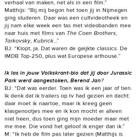
verhaal van maken, net als in een film.”
Matthijs: “Bij mij begon het toen jij in Nijmegen
ging studeren. Daar was een cultvideotheek en
jij nam elke week een tas met videobanden mee
naar huis met films van
The Coen Brothers
,
Tarkovsky
,
Kubrick
…”
BJ: “Klopt, ja. Dat waren de geijkte classics. De
IMDB Top-250, plus wat Europese arthouse.”
Ik las in jouw Volkskrant-bio dat jij door Jurassic
Park werd aangestoken, Berend Jan
?
BJ: “Dat was eerder. Toen was ik een jaar of tien.
Ik denk dat ik trailers op tv had gezien en dacht:
daar moet ik naartoe, maar ik kreeg geen
klasgenootjes mee en ik kon mocht er alleen
niet heen, dus toen ging mijn moeder maar met
me mee. Die vond het geloof ik enger dan ik.”
M: “Ik heb de film pas later gezien (Matthijs is