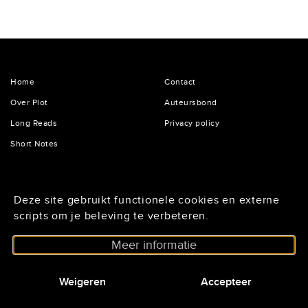
internationaal opererende David Verbeek
maakte met het in een dystopische toekomst
spelende The Wolf, the Fox and the...
Home
Contact
Over Plot
Auteursbond
Long Reads
Privacy policy
Short Notes
De Lairessestraat 125
Deze site gebruikt functionele cookies en externe
1075 HH Amsterdam
scripts om je beleving te verbeteren.
020 - 6234296
Meer informatie
Nieuwsbrief@auteursbond.nl
netwerkscenarioschrijvers.auteursbond.nl
Weigeren
Accepteer