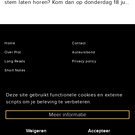
stem laten horen? Kom dan op donderdag 18 juni
2026 naar de Algemene Ledenvergadering in
de Tolhuistuin te Amsterdam (IJpromenade 2).
We beginnen om...
Home
Contact
Over Plot
Auteursbond
Long Reads
Privacy policy
Short Notes
De Lairessestraat 125
Deze site gebruikt functionele cookies en externe
1075 HH Amsterdam
scripts om je beleving te verbeteren.
020 - 6234296
Meer informatie
Nieuwsbrief@auteursbond.nl
netwerkscenarioschrijvers.auteursbond.nl
Weigeren
Accepteer