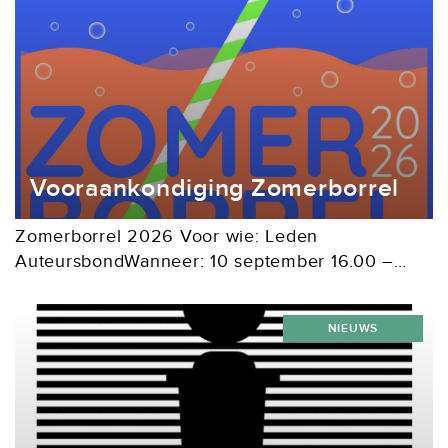
Vooraankondiging Zomerborrel
Zomerborrel 2026 Voor wie: Leden
AuteursbondWanneer: 10 september 16.00 –
18.30 uurWaar: Tuin van Van Deysselhuis aan De
Lairessestraat 125 in Amsterdam
NIEUWS