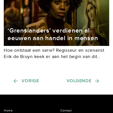
‘Grenslanders’ verdienen al
eeuwen aan handel in mensen
Hoe ontstaat een serie? Regisseur en scenarist
Erik de Bruyn keek er aan het begin van dit
decennium zoveel mogelijk: The Bridge, maar
ook naar Top of the Lake, Luther...
Berichten paginering
VORIGE
VOLGENDE
Home
Contact