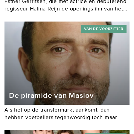
Esther Gerritsen, die met actrice en debuterend
regisseur Halina Reijn de openingsfilm van het
NFF Instinct schreef, wilde nooit schrijver
worden. Het leek haar meer iets wat je erbij
VAN DE VOORZITTER
doet....
De piramide van Maslov
Als het op de transfermarkt aankomt, dan
hebben voetballers tegenwoordig toch maar
mooi het nakijken. De meest gewilde property is:
De Scenarist!