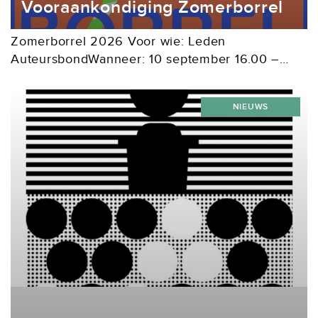
Vooraankondiging Zomerborrel
Zomerborrel 2026 Voor wie: Leden
AuteursbondWanneer: 10 september 16.00 –
18.30 uurWaar: Tuin van Van Deysselhuis aan De
Lairessestraat 125 in Amsterdam
NIEUWS