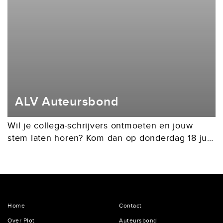
ALV Auteursbond
Wil je collega-schrijvers ontmoeten en jouw
stem laten horen? Kom dan op donderdag 18 juni
2026 naar de Algemene Ledenvergadering in
de Tolhuistuin te Amsterdam (IJpromenade 2).
We beginnen om...
Home
Contact
Over Plot
Auteursbond