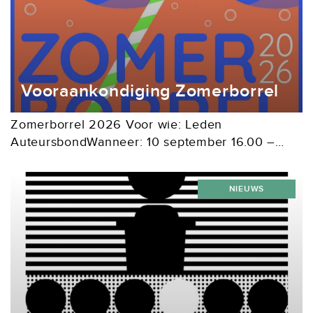
Vooraankondiging Zomerborrel
Zomerborrel 2026 Voor wie: Leden
AuteursbondWanneer: 10 september 16.00 –
18.30 uurWaar: Tuin van Van Deysselhuis aan De
Lairessestraat 125 in Amsterdam
NIEUWS