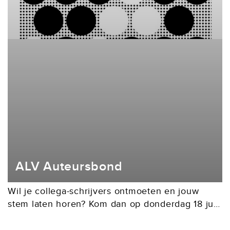
ALV Auteursbond
Wil je collega-schrijvers ontmoeten en jouw
stem laten horen? Kom dan op donderdag 18 juni
2026 naar de Algemene Ledenvergadering in
de Tolhuistuin te Amsterdam (IJpromenade 2).